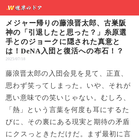
メジャー帰りの藤浪晋太郎、古巣阪
神の「引退したと思った？」糸原選
手とのジョークに隠された真意と
は！DeNA入団と復活への布石！？
2025/07/18
藤浪晋太郎の入団会見を見て、正直、
思わず笑ってしまった。いや、それが
悪い意味での笑いじゃない。むしろ、
「熱」という言葉を何度も耳にするた
びに、その裏にある現実と期待の矛盾
にクスっときただけだ。まず最初に言