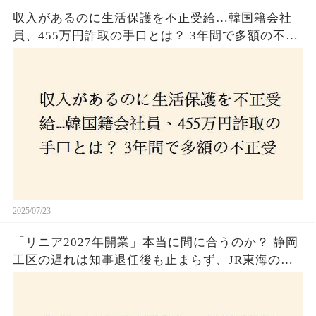
収入があるのに生活保護を不正受給…韓国籍会社
員、455万円詐取の手口とは？ 3年間で多額の不正
受給、広島で逮捕の背景に隠された真実とは！
2025/07/23
「リニア2027年開業」本当に間に合うのか？ 静岡
工区の遅れは知事退任後も止まらず、JR東海のず
さんな計画とは？