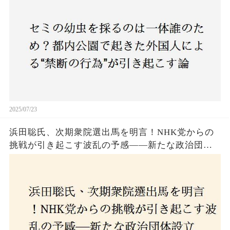
も新たな食文化の一環？
2025/07/23
浜田聡氏、次期衆院選出馬を明言！NHK党からの
挑戦が引き起こす波乱の予感——新たな政治団体
設立に込めた思いとは？「共和党？自由党？」そ
の選択肢に隠された真意とは