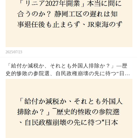
2025/07/23
「給付か減税か、それとも外国人排除か？」―歴
史的惨敗の参院選、自民政権崩壊の先に待つ“日本
経済の自滅シナリオ”とは？なぜ国民は『痛み』を
選び続けるのか