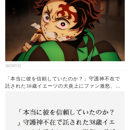
は！
2025/07/23
「本当に彼を信頼していたのか？」守護神不在で
託された38歳イエーツの大炎上にファン激怒、ド
ジャース救援陣の崩壊が止まらないワケとは