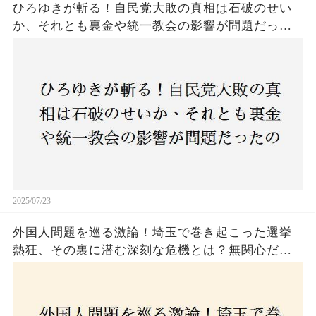
ひろゆきが斬る！自民党大敗の真相は石破のせい
か、それとも裏金や統一教会の影響が問題だった
のか？ 責任論に揺れる自民党に新たな疑惑が浮
上！
2025/07/23
外国人問題を巡る激論！埼玉で巻き起こった選挙
熱狂、その裏に潜む深刻な危機とは？無関心だっ
た市民が感じた「漠然とした不安」、そして「日
本人ファースト」を掲げた新興勢力の台頭。勝因
はネットとSNS、それとも底知れぬ恐怖？政治に無