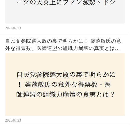
2025/07/23
自民党参院選大敗の裏で明らかに！ 釜萢敏氏の意
外な得票数、医師連盟の組織力崩壊の真実とは？
コロナ禍の注目人物も票を伸ばせず、組織再建の
危機に直面！あなたはこの結果をどう見る？
2025/07/23