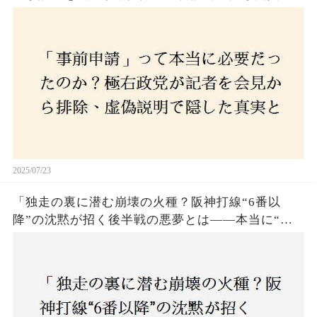
とは？
2025/07/23
「独走の裏に潜む崩壊の火種？阪神打線“6番以
降”の沈黙が招く後半戦の悪夢とは——本当に“強
いチーム”と呼べるのか？」