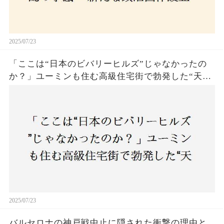
2025/07/23
「ここは“日本のビバリーヒルズ”じゃなかったの
か？」ユーミンも住む高級住宅街で勃発した“天井
バトル”の真相──景観ルールを無視した建築に住
民激怒！
2025/07/23
バルセロナの神戸戦中止に隠された衝撃の理由と