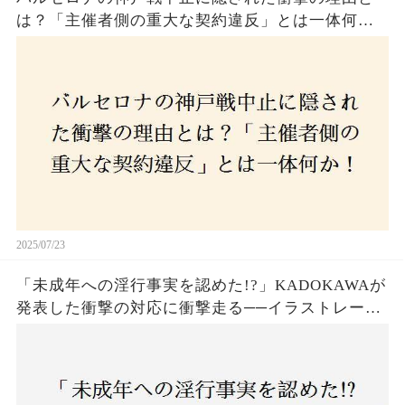
は？「主催者側の重大な契約違反」とは一体何
か！？ファンは一体誰を責めるべきなのか？
2025/07/23
「未成年への淫行事実を認めた!?」KADOKAWAが
発表した衝撃の対応に衝撃走る──イラストレータ
ー・がおう氏の作品絶版&配信停止の裏側とは