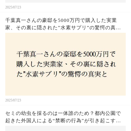
2025/07/23
千葉真一さんの豪邸を5000万円で購入した実業
家、その裏に隠された”水素サプリ”の驚愕の真実
とは？コロナ拒否と30錠の謎のサプリメント。彼
の死と実業家との深い因縁が明らかに！
2025/07/23
セミの幼虫を採るのは一体誰のため？都内公園で
起きた外国人による“禁断の行為”が引き起こす論
争とは！子どもたちの楽しみが奪われる？それと