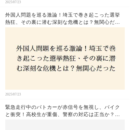
2025/07/23
外国人問題を巡る激論！埼玉で巻き起こった選挙
熱狂、その裏に潜む深刻な危機とは？無関心だっ
た市民が感じた「漠然とした不安」、そして「日
本人ファースト」を掲げた新興勢力の台頭。勝因
はネットとSNS、それとも底知れぬ恐怖？政治に無
関心な層が動いた背景にあるものとは？
2025/07/23
緊急走行中のパトカーが赤信号を無視し、バイク
と衝突！高校生が重傷、警察の対応は正当か？兵
庫・明石市で起きた衝撃の事故