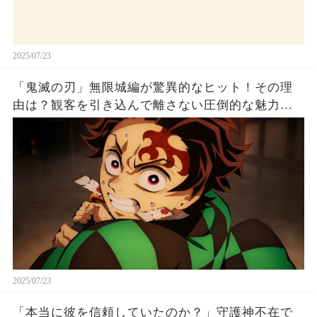
2025/07/23
「鬼滅の刃」無限城編が驚異的なヒット！その理
由は？観客を引き込んで離さない圧倒的な魅力と
は！
2025/07/23
「本当に彼を信頼していたのか？」守護神不在で