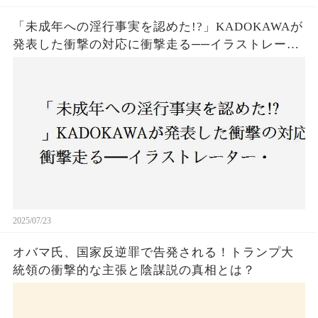
「未成年への淫行事実を認めた!?」KADOKAWAが
発表した衝撃の対応に衝撃走る──イラストレータ
ー・がおう氏の作品絶版&配信停止の裏側とは
2025/07/23
オバマ氏、国家反逆罪で告発される！トランプ大
統領の衝撃的な主張と陰謀説の真相とは？