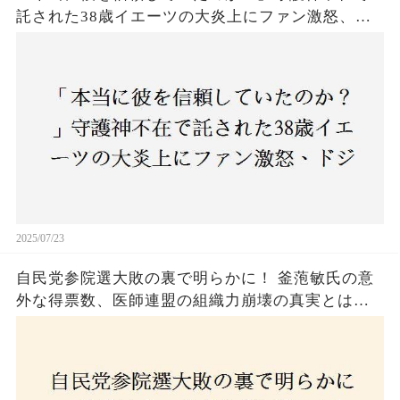
託された38歳イエーツの大炎上にファン激怒、ド
ジャース救援陣の崩壊が止まらないワケとは
2025/07/23
自民党参院選大敗の裏で明らかに！ 釜萢敏氏の意
外な得票数、医師連盟の組織力崩壊の真実とは？
コロナ禍の注目人物も票を伸ばせず、組織再建の
危機に直面！あなたはこの結果をどう見る？