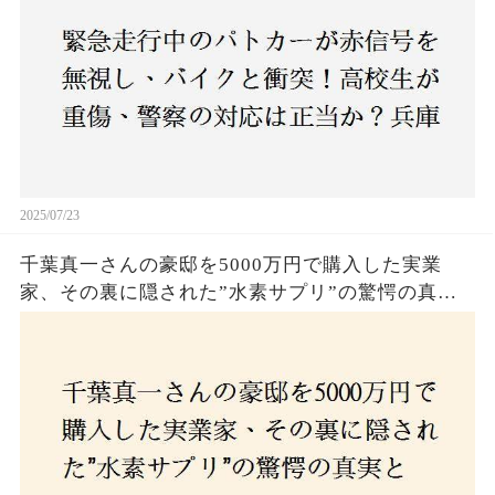
2025/07/23
千葉真一さんの豪邸を5000万円で購入した実業
家、その裏に隠された”水素サプリ”の驚愕の真実
とは？コロナ拒否と30錠の謎のサプリメント。彼
の死と実業家との深い因縁が明らかに！