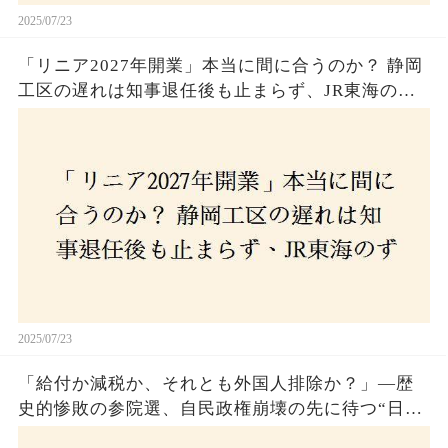
2025/07/23
「リニア2027年開業」本当に間に合うのか？ 静岡
工区の遅れは知事退任後も止まらず、JR東海のず
さんな計画とは？
2025/07/23
「給付か減税か、それとも外国人排除か？」―歴
史的惨敗の参院選、自民政権崩壊の先に待つ“日本
経済の自滅シナリオ”とは？なぜ国民は『痛み』を