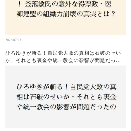
2025/07/23
ひろゆきが斬る！自民党大敗の真相は石破のせい
か、それとも裏金や統一教会の影響が問題だった
のか？ 責任論に揺れる自民党に新たな疑惑が浮
上！