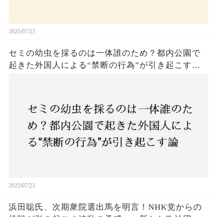
2025/07/23
セミの幼虫を採るのは一体誰のため？都内公園で
起きた外国人による“禁断の行為”が引き起こす論
争とは！子どもたちの楽しみが奪われる？それと
も新たな食文化の一環？
2025/07/23
浜田聡氏、次期衆院選出馬を明言！NHK党からの