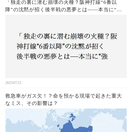
「独走の裏に潜む崩壊の火種？阪神打線“6番以
降”の沈黙が招く後半戦の悪夢とは——本当に“強
いチーム”と呼べるのか？」
2025/07/23
救急車がガス欠！？命を預かる現場で起きた重大
なミス、その影響は？