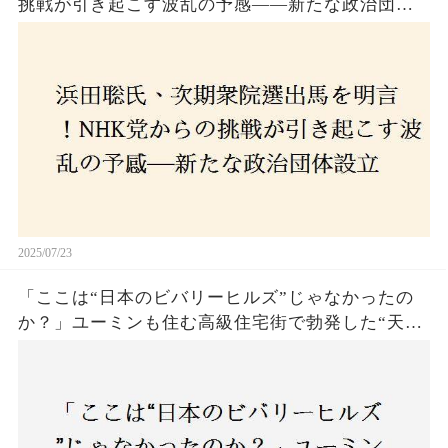
挑戦が引き起こす波乱の予感——新たな政治団体
設立に込めた思いとは？「共和党？自由党？」そ
の選択肢に隠された真意とは
2025/07/23
「ここは“日本のビバリーヒルズ”じゃなかったの
か？」ユーミンも住む高級住宅街で勃発した“天井
バトル”の真相──景観ルールを無視した建築に住
民激怒！