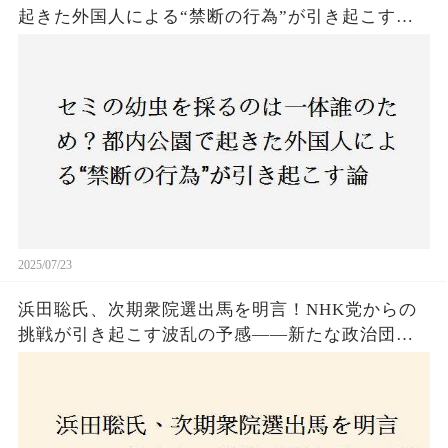
起きた外国人による“禁断の行為”が引き起こす論
争とは！子どもたちの楽しみが奪われる？それと
も新たな食文化の一環？
2025/07/23
浜田聡氏、次期衆院選出馬を明言！NHK党からの
挑戦が引き起こす波乱の予感——新たな政治団体
設立に込めた思いとは？「共和党？自由党？」そ
の選択肢に隠された真意とは