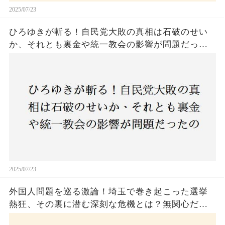
2025/07/23
ひろゆきが斬る！自民党大敗の真相は石破のせい
か、それとも裏金や統一教会の影響が問題だった
のか？ 責任論に揺れる自民党に新たな疑惑が浮
上！
2025/07/23
外国人問題を巡る激論！埼玉で巻き起こった選挙
熱狂、その裏に潜む深刻な危機とは？無関心だっ
た市民が感じた「漠然とした不安」、そして「日