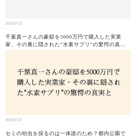
2025/07/23
千葉真一さんの豪邸を5000万円で購入した実業
家、その裏に隠された”水素サプリ”の驚愕の真実
とは？コロナ拒否と30錠の謎のサプリメント。彼
の死と実業家との深い因縁が明らかに！
2025/07/23
セミの幼虫を採るのは一体誰のため？都内公園で