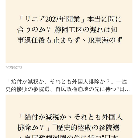
2025/07/23
「給付か減税か、それとも外国人排除か？」―歴
史的惨敗の参院選、自民政権崩壊の先に待つ“日本
経済の自滅シナリオ”とは？なぜ国民は『痛み』を
選び続けるのか