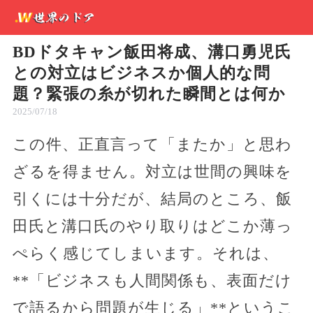
BDドタキャン飯田将成、溝口勇児氏
との対立はビジネスか個人的な問
題？緊張の糸が切れた瞬間とは何か
2025/07/18
この件、正直言って「またか」と思わ
ざるを得ません。対立は世間の興味を
引くには十分だが、結局のところ、飯
田氏と溝口氏のやり取りはどこか薄っ
ぺらく感じてしまいます。それは、
**「ビジネスも人間関係も、表面だけ
で語るから問題が生じる」**というこ