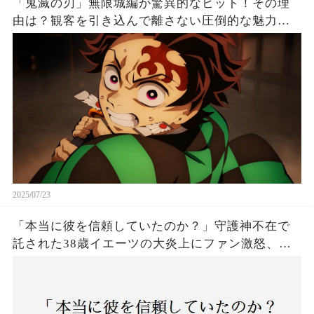
「鬼滅の刃」無限城編が驚異的なヒット！その理
由は？観客を引き込んで離さない圧倒的な魅力と
は！
2025/07/23
「本当に彼を信頼していたのか？」守護神不在で
託された38歳イエーツの大炎上にファン激怒、ド
ジャース救援陣の崩壊が止まらないワケとは