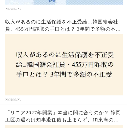
2025/07/23
収入があるのに生活保護を不正受給…韓国籍会社
員、455万円詐取の手口とは？ 3年間で多額の不正
受給、広島で逮捕の背景に隠された真実とは！
2025/07/23
「リニア2027年開業」本当に間に合うのか？ 静岡
工区の遅れは知事退任後も止まらず、JR東海のず
さんな計画とは？