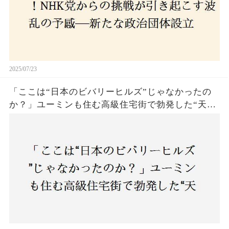
2025/07/23
「ここは“日本のビバリーヒルズ”じゃなかったの
か？」ユーミンも住む高級住宅街で勃発した“天井
バトル”の真相──景観ルールを無視した建築に住
民激怒！