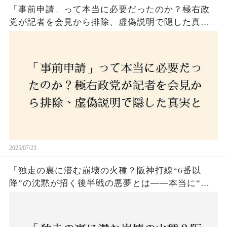
「事前申請」って本当に必要だったのか？極右政
党が記者を会見から排除、虚偽説明で隠した真実
とは？
2025/07/23
「独走の裏に潜む崩壊の火種？阪神打線“6番以
降”の沈黙が招く後半戦の悪夢とは——本当に“強
いチーム”と呼べるのか？」