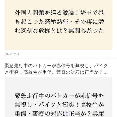
本人ファースト」を掲げた新興勢力の台頭。勝因
はネットとSNS、それとも底知れぬ恐怖？政治に無
関心な層が動いた背景にあるものとは？
2025/07/23
緊急走行中のパトカーが赤信号を無視し、バイク
と衝突！高校生が重傷、警察の対応は正当か？兵
庫・明石市で起きた衝撃の事故