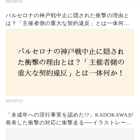
2025/07/23
バルセロナの神戸戦中止に隠された衝撃の理由と
は？「主催者側の重大な契約違反」とは一体何
か！？ファンは一体誰を責めるべきなのか？
2025/07/23
「未成年への淫行事実を認めた!?」KADOKAWAが
発表した衝撃の対応に衝撃走る──イラストレータ
ー・がおう氏の作品絶版&配信停止の裏側とは