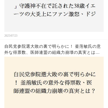
2025/07/23
自民党参院選大敗の裏で明らかに！ 釜萢敏氏の意
外な得票数、医師連盟の組織力崩壊の真実とは？
コロナ禍の注目人物も票を伸ばせず、組織再建の
危機に直面！あなたはこの結果をどう見る？