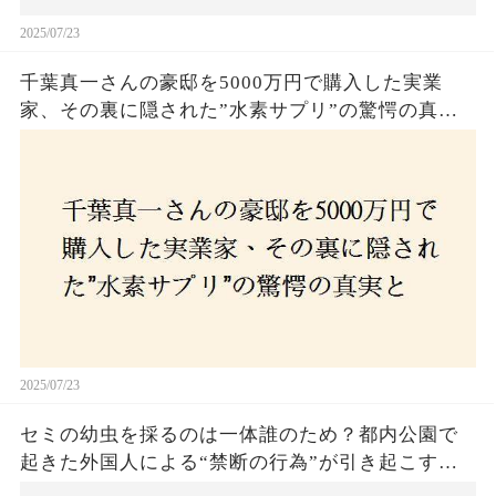
2025/07/23
千葉真一さんの豪邸を5000万円で購入した実業
家、その裏に隠された”水素サプリ”の驚愕の真実
とは？コロナ拒否と30錠の謎のサプリメント。彼
の死と実業家との深い因縁が明らかに！
2025/07/23
セミの幼虫を採るのは一体誰のため？都内公園で
起きた外国人による“禁断の行為”が引き起こす論
争とは！子どもたちの楽しみが奪われる？それと