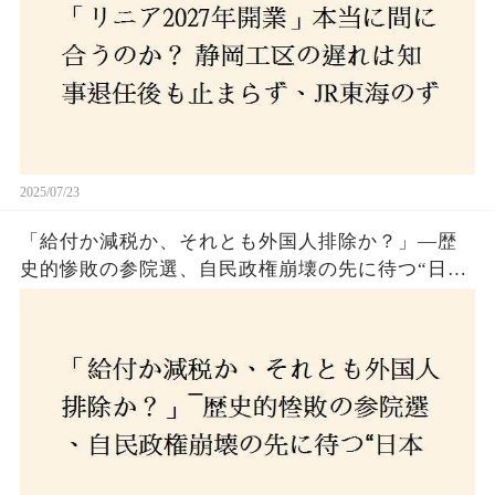
2025/07/23
「給付か減税か、それとも外国人排除か？」―歴
史的惨敗の参院選、自民政権崩壊の先に待つ“日本
経済の自滅シナリオ”とは？なぜ国民は『痛み』を
選び続けるのか