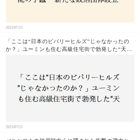
2025/07/23
「ここは“日本のビバリーヒルズ”じゃなかったの
か？」ユーミンも住む高級住宅街で勃発した“天井
バトル”の真相──景観ルールを無視した建築に住
民激怒！
2025/07/23