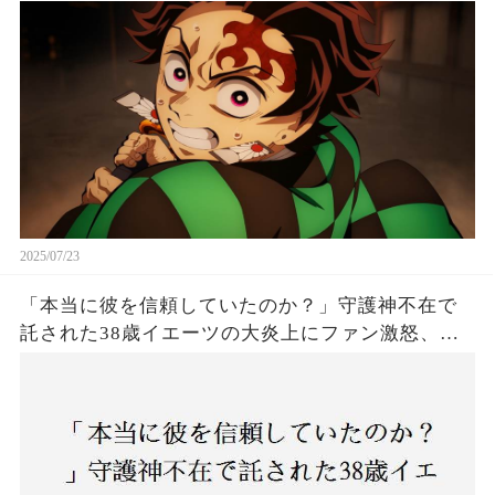
は！
2025/07/23
「本当に彼を信頼していたのか？」守護神不在で
託された38歳イエーツの大炎上にファン激怒、ド
ジャース救援陣の崩壊が止まらないワケとは