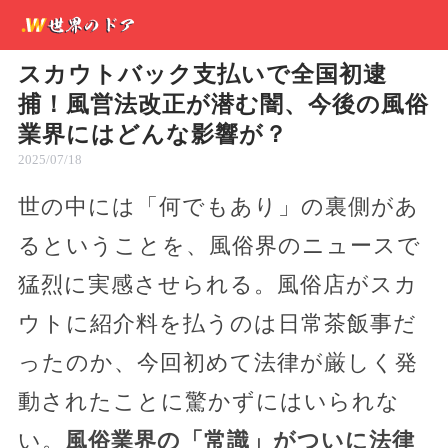
スカウトバック支払いで全国初逮
捕！風営法改正が潜む闇、今後の風俗
業界にはどんな影響が？
2025/07/18
世の中には「何でもあり」の裏側があ
るということを、風俗界のニュースで
猛烈に実感させられる。風俗店がスカ
ウトに紹介料を払うのは日常茶飯事だ
ったのか、今回初めて法律が厳しく発
動されたことに驚かずにはいられな
い。
風俗業界の「常識」がついに法律