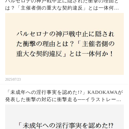
バルセロナの神戸戦中止に隠された衝撃の理由と
は？「主催者側の重大な契約違反」とは一体何
か！？ファンは一体誰を責めるべきなのか？
2025/07/23
「未成年への淫行事実を認めた!?」KADOKAWAが
発表した衝撃の対応に衝撃走る──イラストレータ
ー・がおう氏の作品絶版&配信停止の裏側とは