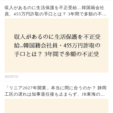
収入があるのに生活保護を不正受給…韓国籍会社
員、455万円詐取の手口とは？ 3年間で多額の不正
受給、広島で逮捕の背景に隠された真実とは！
2025/07/23
「リニア2027年開業」本当に間に合うのか？ 静岡
工区の遅れは知事退任後も止まらず、JR東海のず
さんな計画とは？