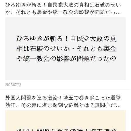
ひろゆきが斬る！自民党大敗の真相は石破のせい
か、それとも裏金や統一教会の影響が問題だった
のか？ 責任論に揺れる自民党に新たな疑惑が浮
上！
2025/07/23
外国人問題を巡る激論！埼玉で巻き起こった選挙
熱狂、その裏に潜む深刻な危機とは？無関心だっ
た市民が感じた「漠然とした不安」、そして「日
本人ファースト」を掲げた新興勢力の台頭。勝因
はネットとSNS、それとも底知れぬ恐怖？政治に無