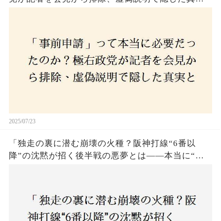
とは？
2025/07/23
「独走の裏に潜む崩壊の火種？阪神打線“6番以
降”の沈黙が招く後半戦の悪夢とは——本当に“強
いチーム”と呼べるのか？」