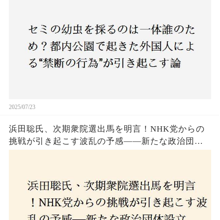
も新たな食文化の一環？
2025/07/23
浜田聡氏、次期衆院選出馬を明言！NHK党からの
挑戦が引き起こす波乱の予感——新たな政治団体
設立に込めた思いとは？「共和党？自由党？」そ
の選択肢に隠された真意とは