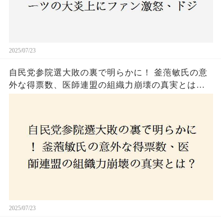
2025/07/23
自民党参院選大敗の裏で明らかに！ 釜萢敏氏の意
外な得票数、医師連盟の組織力崩壊の真実とは？
コロナ禍の注目人物も票を伸ばせず、組織再建の
危機に直面！あなたはこの結果をどう見る？
2025/07/23