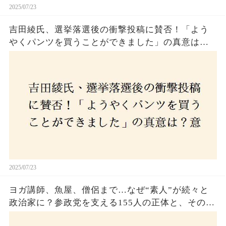
2025/07/23
吉田綾氏、選挙落選後の衝撃投稿に賛否！「よう
やくパンツを買うことができました」の真意は？
意外な反響が広がる中、次なる政治活動への決意
とは
2025/07/23
ヨガ講師、魚屋、僧侶まで…なぜ“素人”が続々と
政治家に？参政党を支える155人の正体と、その
「目覚め」の瞬間とは