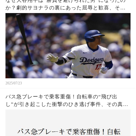
なぜ大谷翔平は“勝負を避けられた男”になったの
か？劇的サヨナラの裏にあった屈辱と歓喜、その
瞬間をあなたはどう見る？
2025/07/23
バス急ブレーキで乗客重傷！自転車の“飛び出
し”が引き起こした衝撃のひき逃げ事件、その真相
は？京都・上京区で発生した謎の事故に、警察が
捜査開始