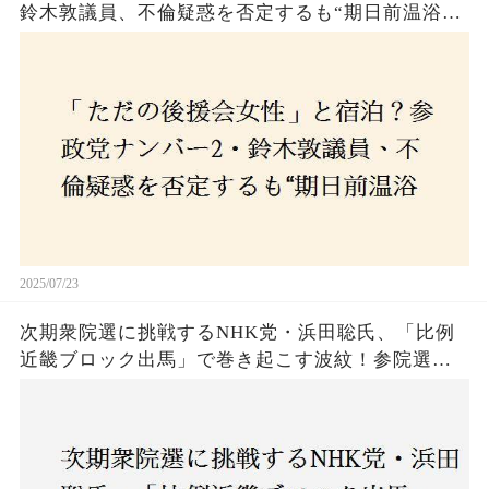
鈴木敦議員、不倫疑惑を否定するも“期日前温浴デ
ート”に国民は納得できるのか
2025/07/23
次期衆院選に挑戦するNHK党・浜田聡氏、「比例
近畿ブロック出馬」で巻き起こす波紋！参院選で
の落選にもかかわらず、なぜ再び立候補を決意し
たのか？支持者と批判者の間で激論！