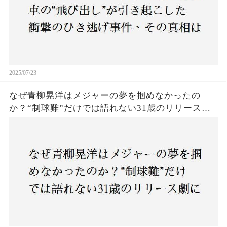
2025/07/23
なぜ青柳晃洋はメジャーの夢を掴めなかったの
か？“制球難”だけでは語れない31歳のリリース劇
に迫る