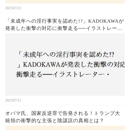
2025/07/23
「未成年への淫行事実を認めた!?」KADOKAWAが
発表した衝撃の対応に衝撃走る──イラストレータ
ー・がおう氏の作品絶版&配信停止の裏側とは
2025/07/23
オバマ氏、国家反逆罪で告発される！トランプ大
統領の衝撃的な主張と陰謀説の真相とは？