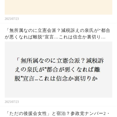
2025/07/23
「無所属なのに立憲会派？減税訴えの泉氏が“都合
が悪くなれば離脱”宣言…これは信念か裏切り
か？」
2025/07/23
「ただの後援会女性」と宿泊？参政党ナンバー2・