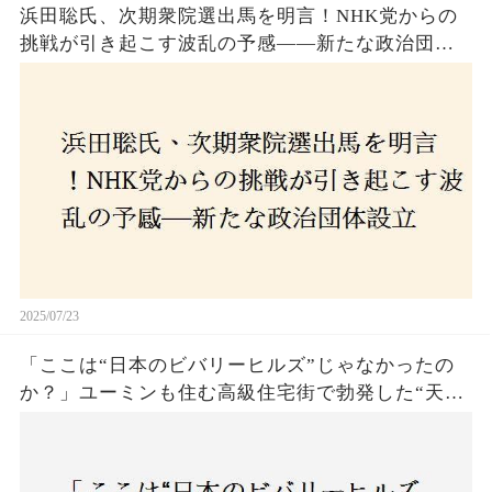
浜田聡氏、次期衆院選出馬を明言！NHK党からの
挑戦が引き起こす波乱の予感——新たな政治団体
設立に込めた思いとは？「共和党？自由党？」そ
の選択肢に隠された真意とは
2025/07/23
「ここは“日本のビバリーヒルズ”じゃなかったの
か？」ユーミンも住む高級住宅街で勃発した“天井
バトル”の真相──景観ルールを無視した建築に住
民激怒！