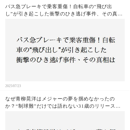
バス急ブレーキで乗客重傷！自転車の“飛び出
し”が引き起こした衝撃のひき逃げ事件、その真相
は？京都・上京区で発生した謎の事故に、警察が
捜査開始
2025/07/23
なぜ青柳晃洋はメジャーの夢を掴めなかったの
か？“制球難”だけでは語れない31歳のリリース劇
に迫る