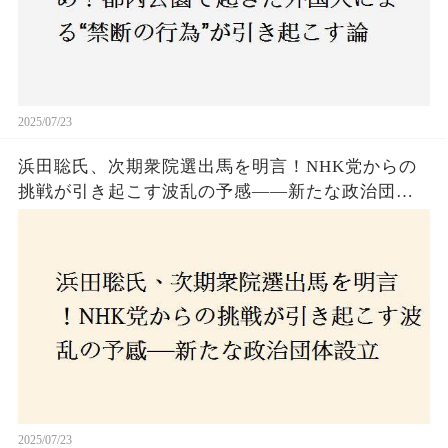
2025/07/23
浜田聡氏、次期衆院選出馬を明言！NHK党からの
挑戦が引き起こす波乱の予感——新たな政治団体
設立に込めた思いとは？「共和党？自由党？」そ
の選択肢に隠された真意とは
2025/07/23