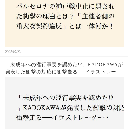
2025/07/23
「未成年への淫行事実を認めた!?」KADOKAWAが
発表した衝撃の対応に衝撃走る──イラストレータ
ー・がおう氏の作品絶版&配信停止の裏側とは