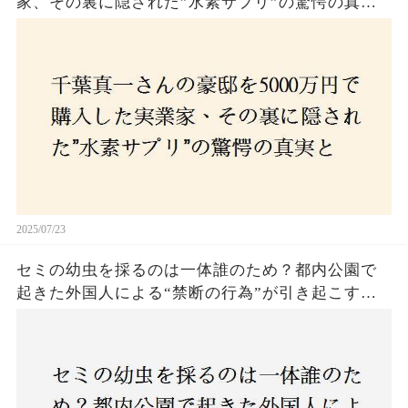
家、その裏に隠された”水素サプリ”の驚愕の真実
とは？コロナ拒否と30錠の謎のサプリメント。彼
の死と実業家との深い因縁が明らかに！
2025/07/23
セミの幼虫を採るのは一体誰のため？都内公園で
起きた外国人による“禁断の行為”が引き起こす論
争とは！子どもたちの楽しみが奪われる？それと
も新たな食文化の一環？