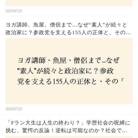
2025/07/23
ヨガ講師、魚屋、僧侶まで…なぜ“素人”が続々と
政治家に？参政党を支える155人の正体と、その
「目覚め」の瞬間とは
2025/07/23
「Fラン大生は人生の終わり？」学歴社会の呪縛に
挑む、驚愕の反論！逆転は可能なのか？社会で求