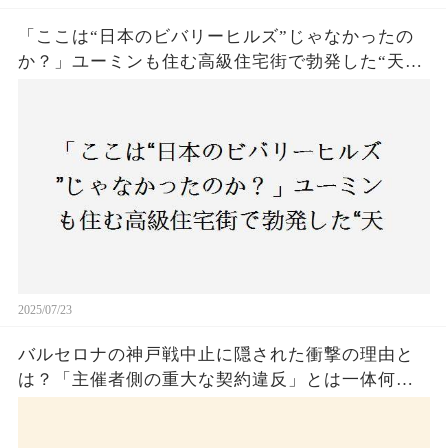
「ここは“日本のビバリーヒルズ”じゃなかったの
か？」ユーミンも住む高級住宅街で勃発した“天井
バトル”の真相──景観ルールを無視した建築に住
民激怒！
2025/07/23
バルセロナの神戸戦中止に隠された衝撃の理由と
は？「主催者側の重大な契約違反」とは一体何
か！？ファンは一体誰を責めるべきなのか？