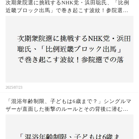
次期衆院選に挑戦するNHK党・浜田聡氏、「比例
近畿ブロック出馬」で巻き起こす波紋！参院選で
の落選にもかかわらず、なぜ再び立候補を決意し
たのか？支持者と批判者の間で激論！
2025/07/23
「混浴年齢制限、子どもは6歳まで？」シングルマ
ザーが直面した衝撃のルールとその背後に潜む社
会の矛盾