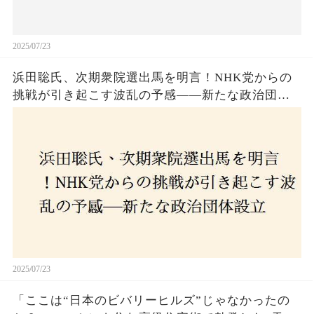
2025/07/23
浜田聡氏、次期衆院選出馬を明言！NHK党からの
挑戦が引き起こす波乱の予感——新たな政治団体
設立に込めた思いとは？「共和党？自由党？」そ
の選択肢に隠された真意とは
2025/07/23
「ここは“日本のビバリーヒルズ”じゃなかったの