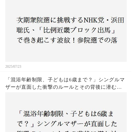
の落選にもかかわらず、なぜ再び立候補を決意し
たのか？支持者と批判者の間で激論！
2025/07/23
「混浴年齢制限、子どもは6歳まで？」シングルマ
ザーが直面した衝撃のルールとその背後に潜む社
会の矛盾