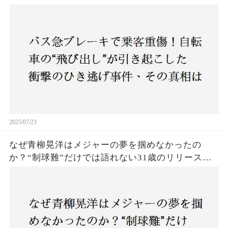
は？京都・上京区で発生した謎の事故に、警察が
捜査開始
2025/07/23
なぜ青柳晃洋はメジャーの夢を掴めなかったの
か？“制球難”だけでは語れない31歳のリリース劇
に迫る