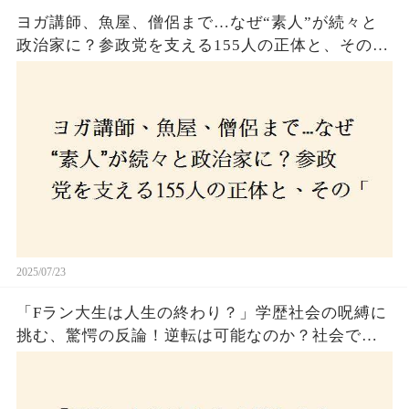
ヨガ講師、魚屋、僧侶まで…なぜ“素人”が続々と
政治家に？参政党を支える155人の正体と、その
「目覚め」の瞬間とは
2025/07/23
「Fラン大生は人生の終わり？」学歴社会の呪縛に
挑む、驚愕の反論！逆転は可能なのか？社会で求
められる本当の力とは！