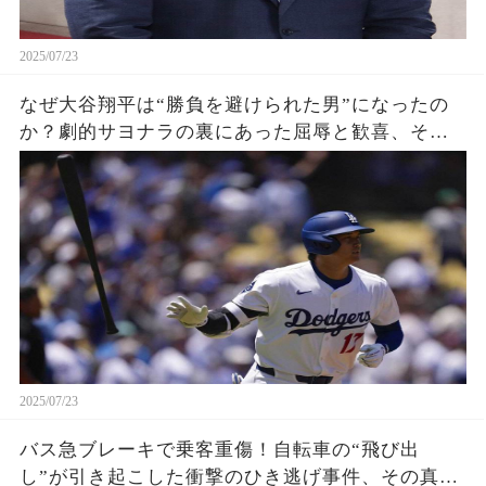
2025/07/23
なぜ大谷翔平は“勝負を避けられた男”になったの
か？劇的サヨナラの裏にあった屈辱と歓喜、その
瞬間をあなたはどう見る？
2025/07/23
バス急ブレーキで乗客重傷！自転車の“飛び出
し”が引き起こした衝撃のひき逃げ事件、その真相