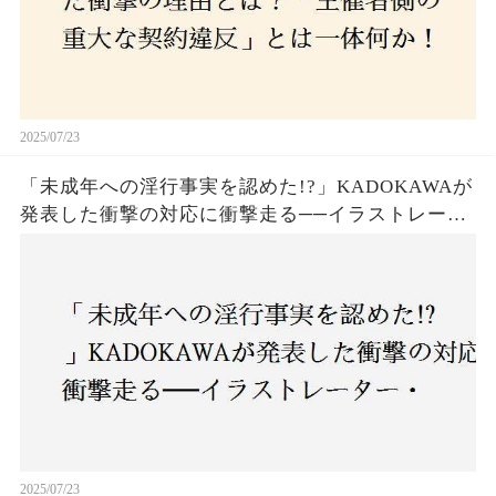
2025/07/23
「未成年への淫行事実を認めた!?」KADOKAWAが
発表した衝撃の対応に衝撃走る──イラストレータ
ー・がおう氏の作品絶版&配信停止の裏側とは
2025/07/23