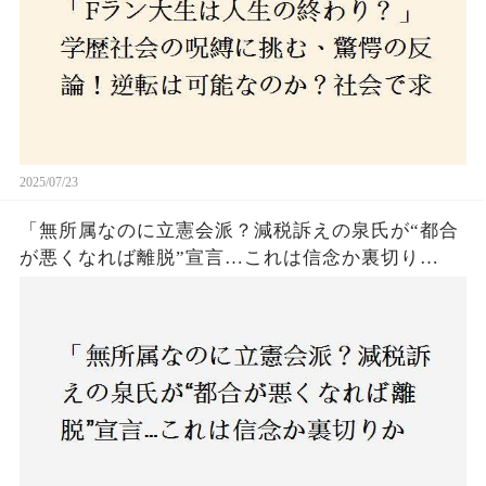
2025/07/23
「無所属なのに立憲会派？減税訴えの泉氏が“都合
が悪くなれば離脱”宣言…これは信念か裏切り
か？」