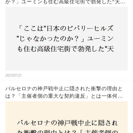
か？」ユーミンも住む高級住宅街で勃発した“天井
バトル”の真相──景観ルールを無視した建築に住
民激怒！
2025/07/23
バルセロナの神戸戦中止に隠された衝撃の理由と
は？「主催者側の重大な契約違反」とは一体何
か！？ファンは一体誰を責めるべきなのか？