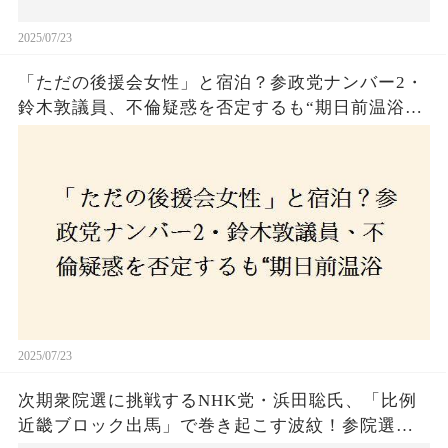
2025/07/23
「ただの後援会女性」と宿泊？参政党ナンバー2・
鈴木敦議員、不倫疑惑を否定するも“期日前温浴デ
ート”に国民は納得できるのか
2025/07/23
次期衆院選に挑戦するNHK党・浜田聡氏、「比例
近畿ブロック出馬」で巻き起こす波紋！参院選で