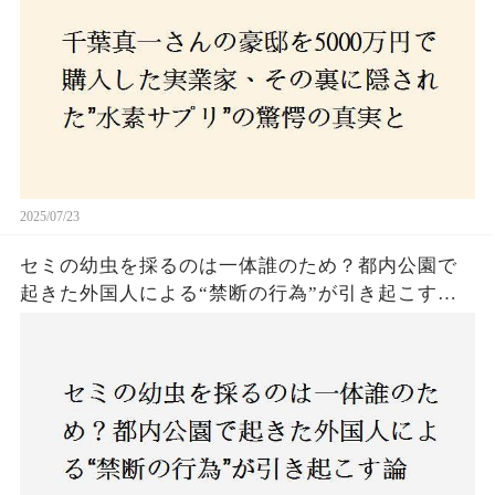
2025/07/23
セミの幼虫を採るのは一体誰のため？都内公園で
起きた外国人による“禁断の行為”が引き起こす論
争とは！子どもたちの楽しみが奪われる？それと
も新たな食文化の一環？