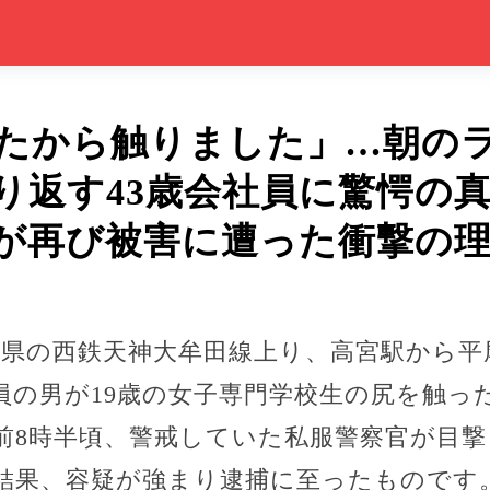
たから触りました」…朝の
り返す43歳会社員に驚愕の真
が再び被害に遭った衝撃の
、福岡県の西鉄天神大牟田線上り、高宮駅から
社員の男が19歳の女子専門学校生の尻を触っ
前8時半頃、警戒していた私服警察官が目撃
結果、容疑が強まり逮捕に至ったものです