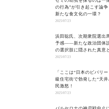
セミの幼虫を採るのは一
の行為”が引き起こす論
新たな食文化の一環？
2025/07/23
浜田聡氏、次期衆院選出
予感——新たな政治団体
の選択肢に隠された真意
2025/07/23
「ここは“日本のビバリー
級住宅街で勃発した“天井
民激怒！
2025/07/23
バルセロナの神戸戦中止