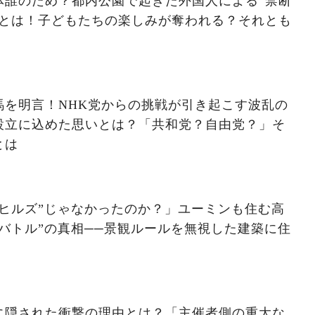
体誰のため？都内公園で起きた外国人による“禁断
争とは！子どもたちの楽しみが奪われる？それとも
馬を明言！NHK党からの挑戦が引き起こす波乱の
設立に込めた思いとは？「共和党？自由党？」そ
とは
ヒルズ”じゃなかったのか？」ユーミンも住む高
バトル”の真相──景観ルールを無視した建築に住
に隠された衝撃の理由とは？「主催者側の重大な