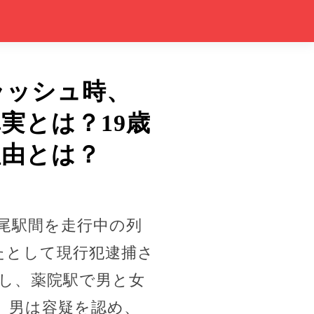
ラッシュ時、
実とは？19歳
理由とは？
平尾駅間を走行中の列
たとして現行犯逮捕さ
し、薬院駅で男と女
。男は容疑を認め、