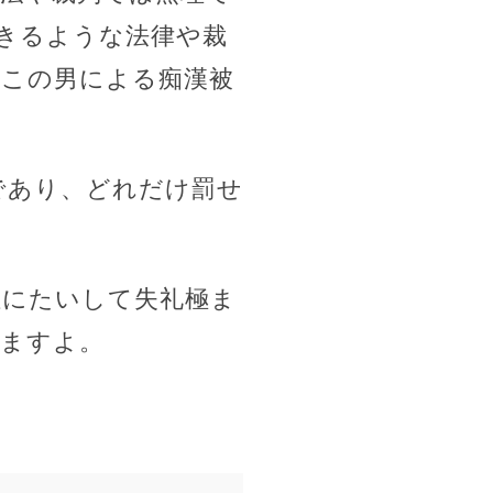
きるような法律や裁
はこの男による痴漢被
であり、どれだけ罰せ
性にたいして失礼極ま
しますよ。