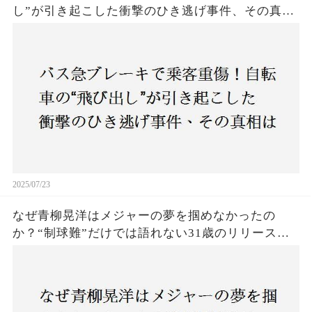
し”が引き起こした衝撃のひき逃げ事件、その真相
は？京都・上京区で発生した謎の事故に、警察が
捜査開始
2025/07/23
なぜ青柳晃洋はメジャーの夢を掴めなかったの
か？“制球難”だけでは語れない31歳のリリース劇
に迫る