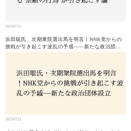
2025/07/23
浜田聡氏、次期衆院選出馬を明言！NHK党からの
挑戦が引き起こす波乱の予感——新たな政治団体
設立に込めた思いとは？「共和党？自由党？」そ
の選択肢に隠された真意とは
2025/07/23