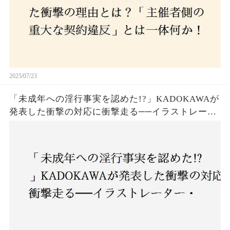
2025/07/23
「未成年への淫行事実を認めた!?」KADOKAWAが
発表した衝撃の対応に衝撃走る──イラストレータ
ー・がおう氏の作品絶版&配信停止の裏側とは