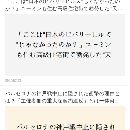
「ここは“日本のビバリーヒルズ”じゃなかったの
か？」ユーミンも住む高級住宅街で勃発した“天井
バトル”の真相──景観ルールを無視した建築に住
民激怒！
2025/07/23
バルセロナの神戸戦中止に隠された衝撃の理由と
は？「主催者側の重大な契約違反」とは一体何
か！？ファンは一体誰を責めるべきなのか？