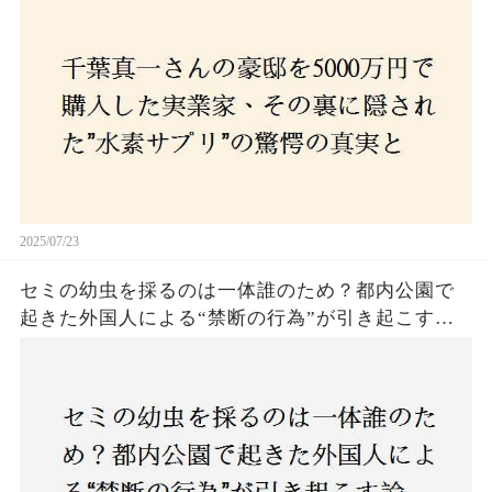
の死と実業家との深い因縁が明らかに！
2025/07/23
セミの幼虫を採るのは一体誰のため？都内公園で
起きた外国人による“禁断の行為”が引き起こす論
争とは！子どもたちの楽しみが奪われる？それと
も新たな食文化の一環？