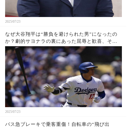
2025/07/23
なぜ大谷翔平は“勝負を避けられた男”になったの
か？劇的サヨナラの裏にあった屈辱と歓喜、その
瞬間をあなたはどう見る？
2025/07/23
バス急ブレーキで乗客重傷！自転車の“飛び出