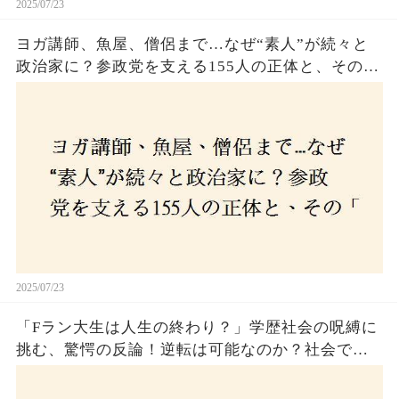
2025/07/23
ヨガ講師、魚屋、僧侶まで…なぜ“素人”が続々と
政治家に？参政党を支える155人の正体と、その
「目覚め」の瞬間とは
2025/07/23
「Fラン大生は人生の終わり？」学歴社会の呪縛に
挑む、驚愕の反論！逆転は可能なのか？社会で求
められる本当の力とは！