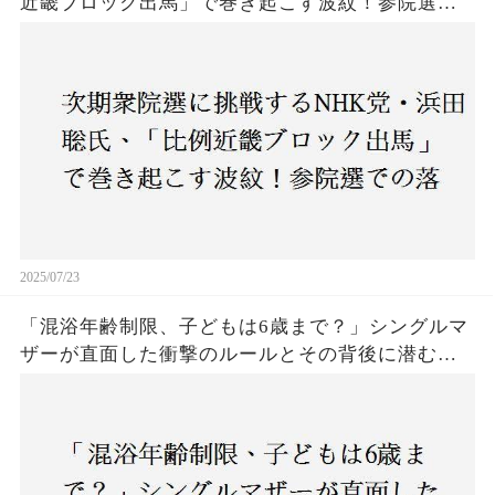
近畿ブロック出馬」で巻き起こす波紋！参院選で
の落選にもかかわらず、なぜ再び立候補を決意し
たのか？支持者と批判者の間で激論！
2025/07/23
「混浴年齢制限、子どもは6歳まで？」シングルマ
ザーが直面した衝撃のルールとその背後に潜む社
会の矛盾