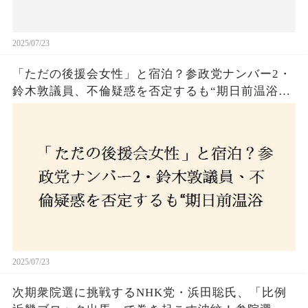
2025/07/23
「ただの後援会女性」と宿泊？参政党ナンバー2・
鈴木敦議員、不倫疑惑を否定するも“期日前温浴デ
ート”に国民は納得できるのか
2025/07/23
次期衆院選に挑戦するNHK党・浜田聡氏、「比例