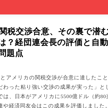
関税交渉合意、その裏で潜
は？経団連会長の評価と自
問題点
、日本とアメリカの関税交渉が合意に達したこ
だわった粘り強い交渉の成果が実った」と
は、日本がアメリカに5500億ドル（約8
連や経済同友会はこの成果を評価しました