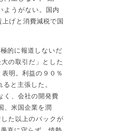
いようがない。国内
賃上げと消費減税で国
積極的に報道しないだ
最大の取引だ」とした
と表明。利益の９０％
れると主張した。
なく、会社の開発費
国、米国企業を潤
資した以上のバックが
、愚直に守らず、情勢