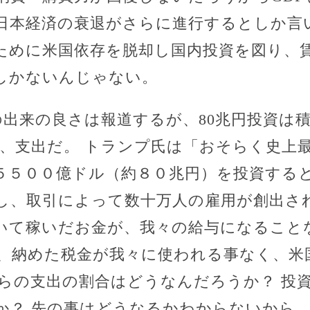
の日本経済の衰退がさらに進行するとしか言
ために米国依存を脱却し国内投資を図り、
しかないんじゃない。
の出来の良さは報道するが、80兆円投資は
く、支出だ。 トランプ氏は「おそらく史上
５５００億ドル（約８０兆円）を投資する
し、取引によって数十万人の雇用が創出さ
いて稼いだお金が、我々の給与になること
、納めた税金が我々に使われる事なく、米
からの支出の割合はどうなんだろうか？ 投
か？ 先の事はどうなるかわからないから