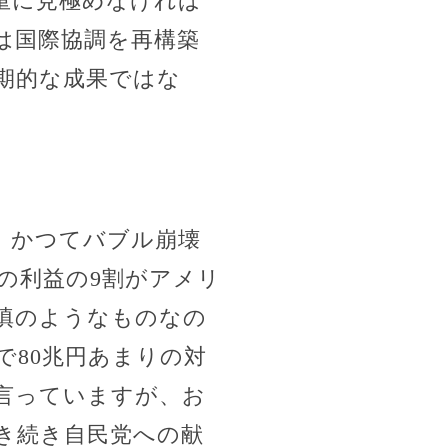
重に見極めなければ
は国際協調を再構築
期的な成果ではな
す。かつてバブル崩壊
の利益の9割がアメリ
填のようなものなの
で80兆円あまりの対
言っていますが、お
き続き自民党への献