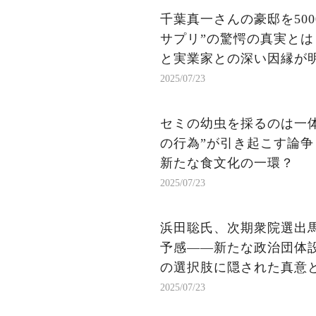
千葉真一さんの豪邸を50
サプリ”の驚愕の真実とは
と実業家との深い因縁が
2025/07/23
セミの幼虫を採るのは一
の行為”が引き起こす論
新たな食文化の一環？
2025/07/23
浜田聡氏、次期衆院選出
予感——新たな政治団体
の選択肢に隠された真意
2025/07/23