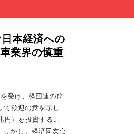
む日本経済への
動車業界の慎重
とを受け、経団連の筒
して歓迎の意を示し
0兆円）を投資するこ
。しかし、経済同友会