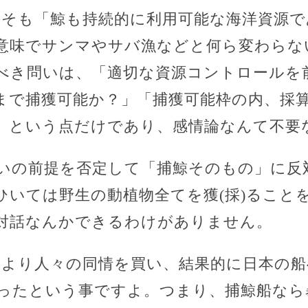
もそも「鯨も持続的に利用可能な海洋資源
意味でサンマやサバ漁などと何ら変わらな
べき問いは、「適切な資源コントロールを
まで捕獲可能か？」「捕獲可能枠の内、採
」という点だけであり、感情論なんて不要
いの前提を否定して「捕鯨そのもの」に反
ひいては野生の動植物全てを獲(採)ること
対話なんかできるわけがありません。
により人々の同情を買い、結果的に日本の
ったという事ですよ。つまり、捕鯨船なら