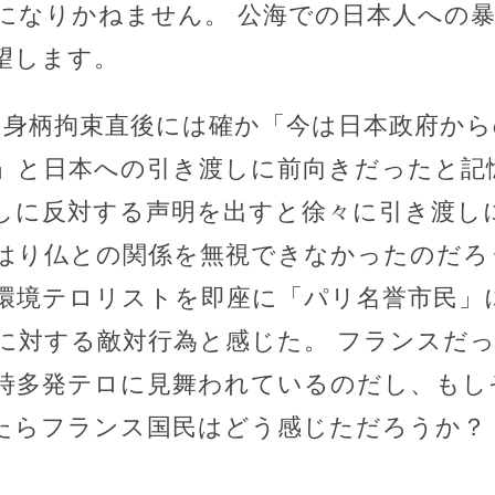
になりかねません。 公海での日本人への
望します。
は身柄拘束直後には確か「今は日本政府か
」と日本への引き渡しに前向きだったと記
しに反対する声明を出すと徐々に引き渡し
はり仏との関係を無視できなかったのだろ
環境テロリストを即座に「パリ名誉市民」
に対する敵対行為と感じた。 フランスだ
時多発テロに見舞われているのだし、もし
たらフランス国民はどう感じただろうか？