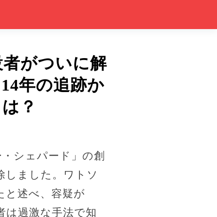
設者がついに解
14年の追跡か
とは？
シー・シェパード」の創
除しました。ワトソ
たと述べ、容疑が
者は過激な手法で知