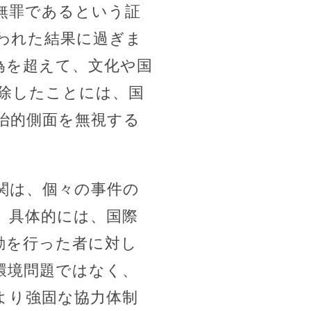
無罪であるという証
われた結果に過ぎま
為を超えて、文化や国
解除したことには、国
治的側面を無視する
関は、個々の事件の
。具体的には、国際
動を行った者に対し
環境問題ではなく、
より強固な協力体制