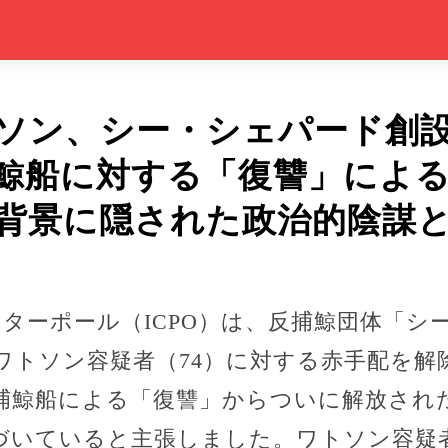
ソン、シー・シェパード創
鯨船に対する「復讐」による
背景に隠された政治的陰謀
、インターポール（ICPO）は、反捕鯨団体「
ワトソン容疑者（74）に対する赤手配を解
捕鯨船による「復讐」からついに解放され
づいていると主張しました。ワトソン容疑