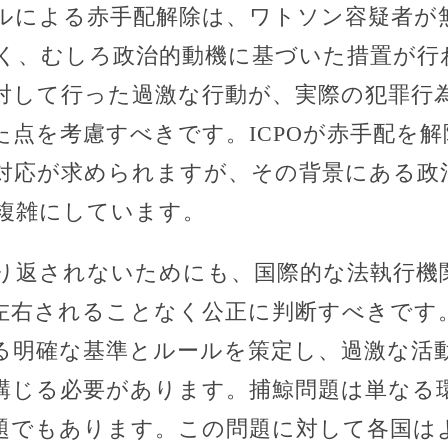
ルによる赤手配解除は、ワトソン容疑者が
く、むしろ政治的動機に基づいた措置が行
対して行った過激な行動が、実際の犯罪行
た点を考慮すべきです。ICPOが赤手配を
対応が求められますが、その背景にある政
複雑にしています。
り返されないためにも、国際的な法執行機
左右されることなく公正に判断すべきです
る明確な基準とルールを策定し、過激な活
講じる必要があります。捕鯨問題は単なる
題でもあります。この問題に対して各国は