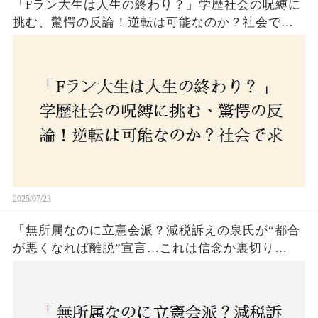
「Fラン大生は人生の終わり？」学歴社会の呪縛に
挑む、驚愕の反論！逆転は可能なのか？社会で求
められる本当の力とは！
2025/07/23
「無所属なのに立憲会派？減税訴えの泉氏が“都合
が悪くなれば離脱”宣言…これは信念か裏切り
か？」