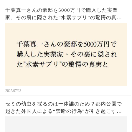
千葉真一さんの豪邸を5000万円で購入した実業
家、その裏に隠された”水素サプリ”の驚愕の真実
とは？コロナ拒否と30錠の謎のサプリメント。彼
の死と実業家との深い因縁が明らかに！
2025/07/23
セミの幼虫を採るのは一体誰のため？都内公園で
起きた外国人による“禁断の行為”が引き起こす論
争とは！子どもたちの楽しみが奪われる？それと
も新たな食文化の一環？