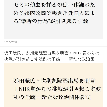
2025/07/23
浜田聡氏、次期衆院選出馬を明言！NHK党からの
挑戦が引き起こす波乱の予感——新たな政治団体
設立に込めた思いとは？「共和党？自由党？」そ
の選択肢に隠された真意とは