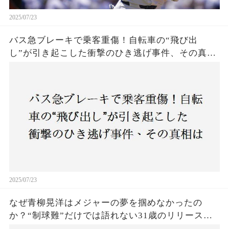
2025/07/23
バス急ブレーキで乗客重傷！自転車の“飛び出
し”が引き起こした衝撃のひき逃げ事件、その真相
は？京都・上京区で発生した謎の事故に、警察が
捜査開始
2025/07/23
なぜ青柳晃洋はメジャーの夢を掴めなかったの
か？“制球難”だけでは語れない31歳のリリース劇
に迫る