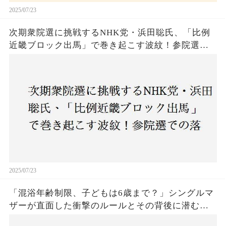
2025/07/23
次期衆院選に挑戦するNHK党・浜田聡氏、「比例
近畿ブロック出馬」で巻き起こす波紋！参院選で
の落選にもかかわらず、なぜ再び立候補を決意し
たのか？支持者と批判者の間で激論！
2025/07/23
「混浴年齢制限、子どもは6歳まで？」シングルマ
ザーが直面した衝撃のルールとその背後に潜む社
会の矛盾