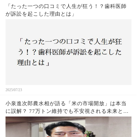
「たった一つの口コミで人生が狂う！？歯科医師
が訴訟を起こした理由とは」
2025/07/23
小泉進次郎農水相が語る「米の市場開放」は本当
に誤解？ 77万トン維持でも不安視される未来と
は？