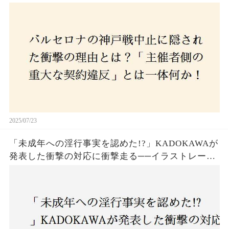
か！？ファンは一体誰を責めるべきなのか？
2025/07/23
「未成年への淫行事実を認めた!?」KADOKAWAが
発表した衝撃の対応に衝撃走る──イラストレータ
ー・がおう氏の作品絶版&配信停止の裏側とは