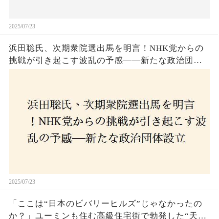
2025/07/23
浜田聡氏、次期衆院選出馬を明言！NHK党からの
挑戦が引き起こす波乱の予感——新たな政治団体
設立に込めた思いとは？「共和党？自由党？」そ
の選択肢に隠された真意とは
2025/07/23
「ここは“日本のビバリーヒルズ”じゃなかったの
か？」ユーミンも住む高級住宅街で勃発した“天井