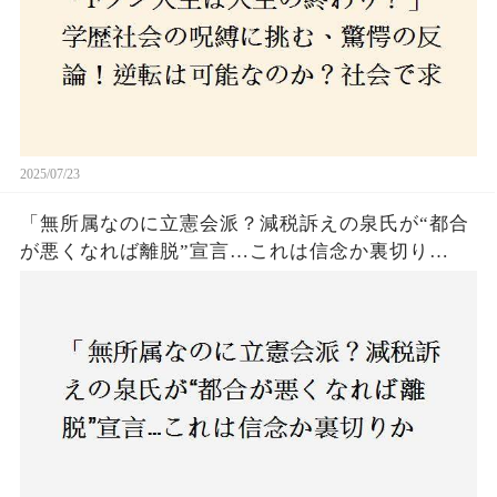
2025/07/23
「無所属なのに立憲会派？減税訴えの泉氏が“都合
が悪くなれば離脱”宣言…これは信念か裏切り
か？」