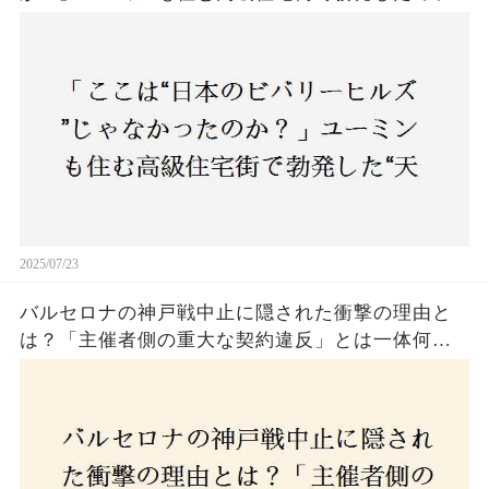
バトル”の真相──景観ルールを無視した建築に住
民激怒！
2025/07/23
バルセロナの神戸戦中止に隠された衝撃の理由と
は？「主催者側の重大な契約違反」とは一体何
か！？ファンは一体誰を責めるべきなのか？