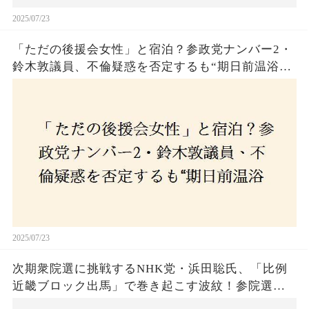
2025/07/23
「ただの後援会女性」と宿泊？参政党ナンバー2・
鈴木敦議員、不倫疑惑を否定するも“期日前温浴デ
ート”に国民は納得できるのか
2025/07/23
次期衆院選に挑戦するNHK党・浜田聡氏、「比例
近畿ブロック出馬」で巻き起こす波紋！参院選で
の落選にもかかわらず、なぜ再び立候補を決意し