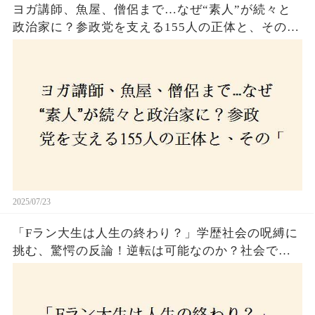
ヨガ講師、魚屋、僧侶まで…なぜ“素人”が続々と
政治家に？参政党を支える155人の正体と、その
「目覚め」の瞬間とは
2025/07/23
「Fラン大生は人生の終わり？」学歴社会の呪縛に
挑む、驚愕の反論！逆転は可能なのか？社会で求
められる本当の力とは！