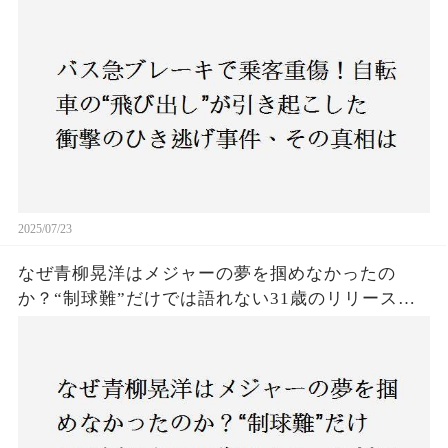
は？京都・上京区で発生した謎の事故に、警察が
捜査開始
2025/07/23
なぜ青柳晃洋はメジャーの夢を掴めなかったの
か？“制球難”だけでは語れない31歳のリリース劇
に迫る