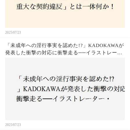
2025/07/23
「未成年への淫行事実を認めた!?」KADOKAWAが
発表した衝撃の対応に衝撃走る──イラストレータ
ー・がおう氏の作品絶版&配信停止の裏側とは
2025/07/23