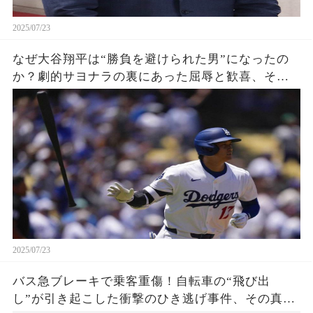
2025/07/23
なぜ大谷翔平は“勝負を避けられた男”になったの
か？劇的サヨナラの裏にあった屈辱と歓喜、その
瞬間をあなたはどう見る？
2025/07/23
バス急ブレーキで乗客重傷！自転車の“飛び出
し”が引き起こした衝撃のひき逃げ事件、その真相