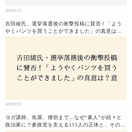
2025/07/23
吉田綾氏、選挙落選後の衝撃投稿に賛否！「よう
やくパンツを買うことができました」の真意は？
意外な反響が広がる中、次なる政治活動への決意
とは
2025/07/23
ヨガ講師、魚屋、僧侶まで…なぜ“素人”が続々と
政治家に？参政党を支える155人の正体と、その