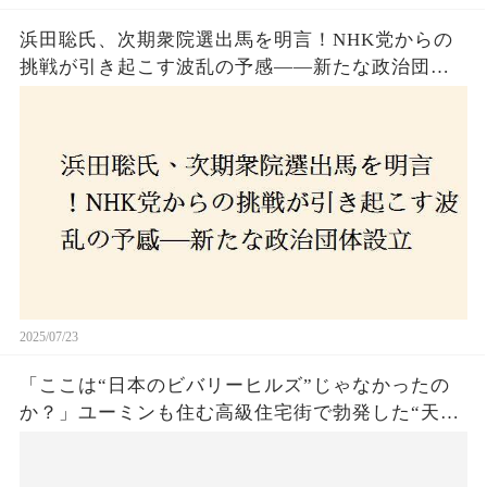
浜田聡氏、次期衆院選出馬を明言！NHK党からの
挑戦が引き起こす波乱の予感——新たな政治団体
設立に込めた思いとは？「共和党？自由党？」そ
の選択肢に隠された真意とは
2025/07/23
「ここは“日本のビバリーヒルズ”じゃなかったの
か？」ユーミンも住む高級住宅街で勃発した“天井
バトル”の真相──景観ルールを無視した建築に住
民激怒！