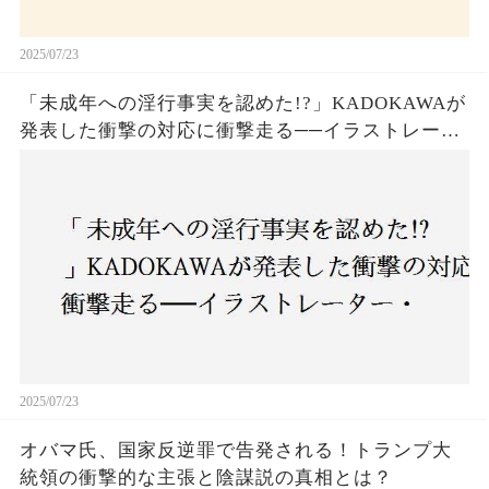
2025/07/23
「未成年への淫行事実を認めた!?」KADOKAWAが
発表した衝撃の対応に衝撃走る──イラストレータ
ー・がおう氏の作品絶版&配信停止の裏側とは
2025/07/23
オバマ氏、国家反逆罪で告発される！トランプ大
統領の衝撃的な主張と陰謀説の真相とは？