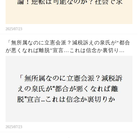
2025/07/23
「無所属なのに立憲会派？減税訴えの泉氏が“都合
が悪くなれば離脱”宣言…これは信念か裏切り
か？」
2025/07/23