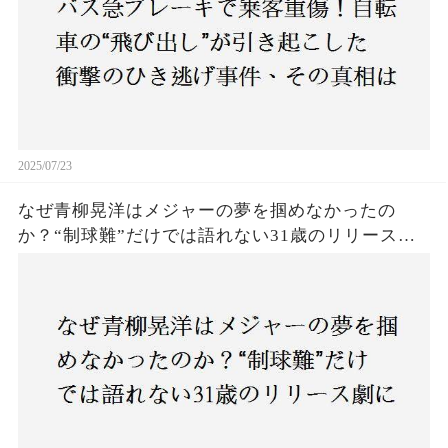
2025/07/23
なぜ青柳晃洋はメジャーの夢を掴めなかったの
か？“制球難”だけでは語れない31歳のリリース劇
に迫る