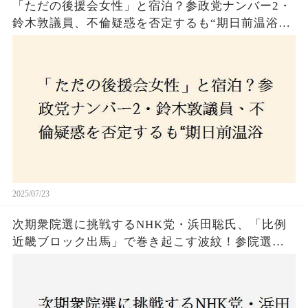
「ただの後援会女性」と宿泊？参政党ナンバー2・
鈴木敦議員、不倫疑惑を否定するも“期日前温浴デ
ート”に国民は納得できるのか
2025/07/23
次期衆院選に挑戦するNHK党・浜田聡氏、「比例
近畿ブロック出馬」で巻き起こす波紋！参院選で
の落選にもかかわらず、なぜ再び立候補を決意し
たのか？支持者と批判者の間で激論！