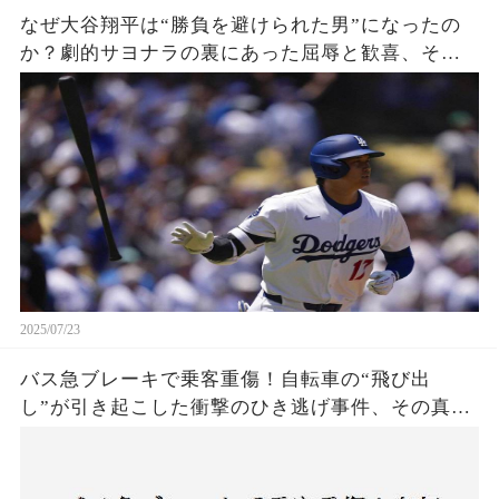
なぜ大谷翔平は“勝負を避けられた男”になったの
か？劇的サヨナラの裏にあった屈辱と歓喜、その
瞬間をあなたはどう見る？
2025/07/23
バス急ブレーキで乗客重傷！自転車の“飛び出
し”が引き起こした衝撃のひき逃げ事件、その真相
は？京都・上京区で発生した謎の事故に、警察が
捜査開始