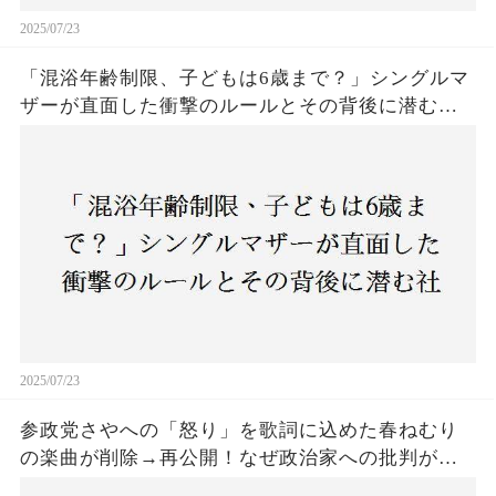
2025/07/23
「混浴年齢制限、子どもは6歳まで？」シングルマ
ザーが直面した衝撃のルールとその背後に潜む社
会の矛盾
2025/07/23
参政党さやへの「怒り」を歌詞に込めた春ねむり
の楽曲が削除→再公開！なぜ政治家への批判がこ
こまで波紋を呼んだのか？音楽と政治の境界線は