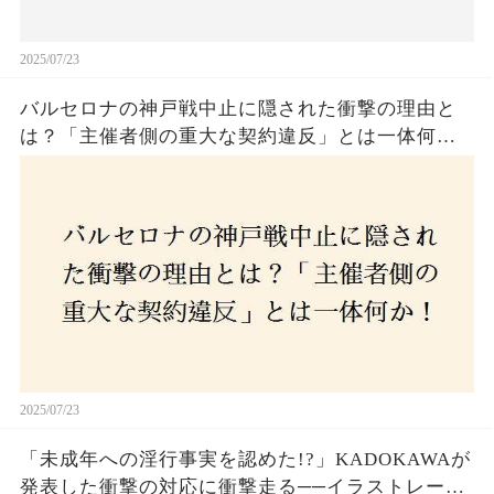
2025/07/23
バルセロナの神戸戦中止に隠された衝撃の理由と
は？「主催者側の重大な契約違反」とは一体何
か！？ファンは一体誰を責めるべきなのか？
2025/07/23
「未成年への淫行事実を認めた!?」KADOKAWAが
発表した衝撃の対応に衝撃走る──イラストレータ