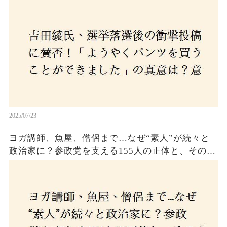
意外な反響が広がる中、次なる政治活動への決意
とは
2025/07/23
ヨガ講師、魚屋、僧侶まで…なぜ“素人”が続々と
政治家に？参政党を支える155人の正体と、その
「目覚め」の瞬間とは