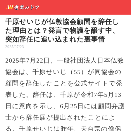
千原せいじが仏教協会顧問を辞任し
た理由とは？発言で物議を醸す中、
突如辞任に追い込まれた裏事情
2025/07/23
2025年7月22日、一般社団法人日本仏教
協会は、千原せいじ（55）が同協会の
顧問を辞任したことを公式サイトで発
表した。辞任は、千原が令和7年5月13
日に意向を示し、6月25日には顧問弁護
士から辞任届が提出されたことによ
る。千原せいじは昨年、天台宗の僧侶