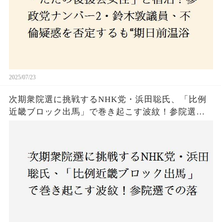
2025/07/23
次期衆院選に挑戦するNHK党・浜田聡氏、「比例
近畿ブロック出馬」で巻き起こす波紋！参院選で
の落選にもかかわらず、なぜ再び立候補を決意し
たのか？支持者と批判者の間で激論！