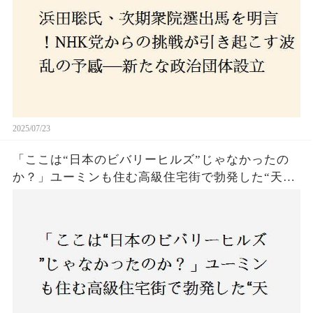
2025/07/23
「ここは“日本のビバリーヒルズ”じゃなかったの
か？」ユーミンも住む高級住宅街で勃発した“天井
バトル”の真相──景観ルールを無視した建築に住
民激怒！