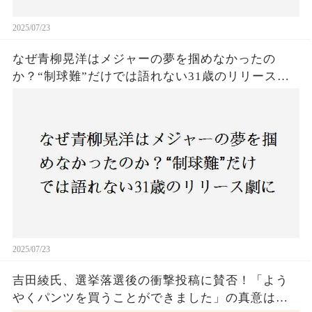
2025/07/23
なぜ青柳晃洋はメジャーの夢を掴めなかったの
か？“制球難”だけでは語れない31歳のリリース劇
に迫る
2025/07/23
吉田綾氏、選挙落選後の衝撃投稿に賛否！「よう
やくパンツを買うことができました」の真意は？