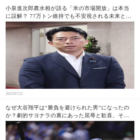
小泉進次郎農水相が語る「米の市場開放」は本当
に誤解？ 77万トン維持でも不安視される未来と
は？
2025/07/23
なぜ大谷翔平は“勝負を避けられた男”になったの
か？劇的サヨナラの裏にあった屈辱と歓喜、その
瞬間をあなたはどう見る？