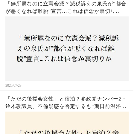
「無所属なのに立憲会派？減税訴えの泉氏が“都合
が悪くなれば離脱”宣言…これは信念か裏切り
か？」
2025/07/23
「ただの後援会女性」と宿泊？参政党ナンバー2・
鈴木敦議員、不倫疑惑を否定するも“期日前温浴デ
ート”に国民は納得できるのか