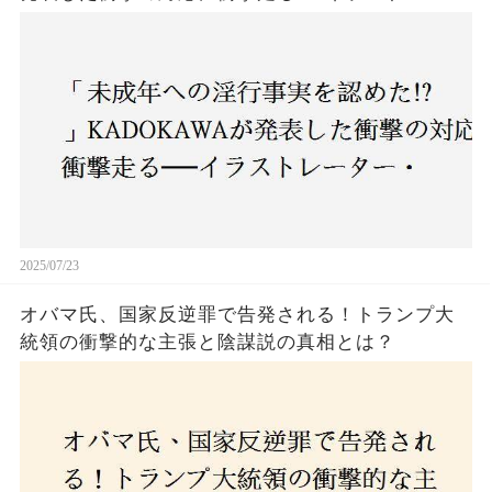
ー・がおう氏の作品絶版&配信停止の裏側とは
2025/07/23
オバマ氏、国家反逆罪で告発される！トランプ大
統領の衝撃的な主張と陰謀説の真相とは？