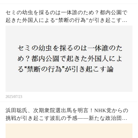
セミの幼虫を採るのは一体誰のため？都内公園で
起きた外国人による“禁断の行為”が引き起こす論
争とは！子どもたちの楽しみが奪われる？それと
も新たな食文化の一環？
2025/07/23
浜田聡氏、次期衆院選出馬を明言！NHK党からの
挑戦が引き起こす波乱の予感——新たな政治団体
設立に込めた思いとは？「共和党？自由党？」そ
の選択肢に隠された真意とは