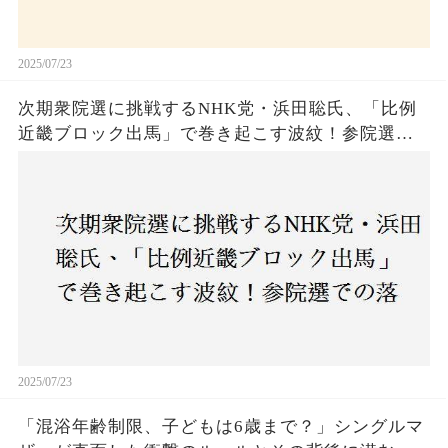
2025/07/23
次期衆院選に挑戦するNHK党・浜田聡氏、「比例
近畿ブロック出馬」で巻き起こす波紋！参院選で
の落選にもかかわらず、なぜ再び立候補を決意し
たのか？支持者と批判者の間で激論！
2025/07/23
「混浴年齢制限、子どもは6歳まで？」シングルマ