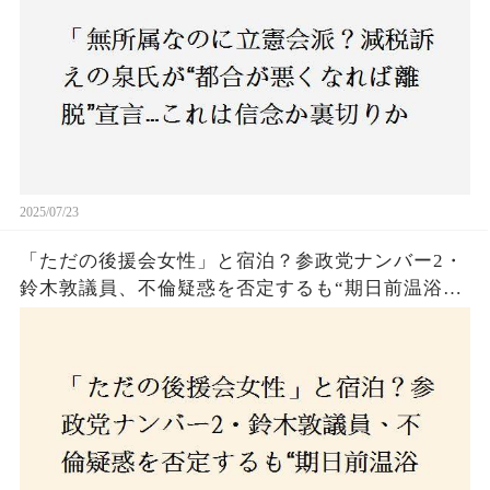
2025/07/23
「ただの後援会女性」と宿泊？参政党ナンバー2・
鈴木敦議員、不倫疑惑を否定するも“期日前温浴デ
ート”に国民は納得できるのか