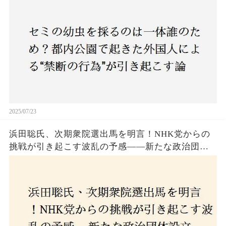
も新たな食文化の一環？
2025/07/23
浜田聡氏、次期衆院選出馬を明言！NHK党からの
挑戦が引き起こす波乱の予感——新たな政治団体
設立に込めた思いとは？「共和党？自由党？」そ
の選択肢に隠された真意とは