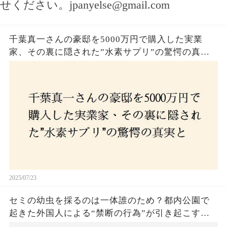
せください。
jpanyelse@gmail.com
千葉真一さんの豪邸を5000万円で購入した実業
家、その裏に隠された”水素サプリ”の驚愕の真実
とは？コロナ拒否と30錠の謎のサプリメント。彼
の死と実業家との深い因縁が明らかに！
2025/07/23
セミの幼虫を採るのは一体誰のため？都内公園で
起きた外国人による“禁断の行為”が引き起こす論
争とは！子どもたちの楽しみが奪われる？それと