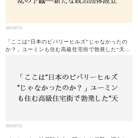
2025/07/23
「ここは“日本のビバリーヒルズ”じゃなかったの
か？」ユーミンも住む高級住宅街で勃発した“天井
バトル”の真相──景観ルールを無視した建築に住
民激怒！
2025/07/23