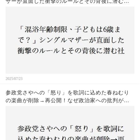
ザーが直面した衝撃のルールとその背後に潜む社
会の矛盾
2025/07/23
参政党さやへの「怒り」を歌詞に込めた春ねむり
の楽曲が削除→再公開！なぜ政治家への批判がこ
こまで波紋を呼んだのか？音楽と政治の境界線は
どこにあるのか？