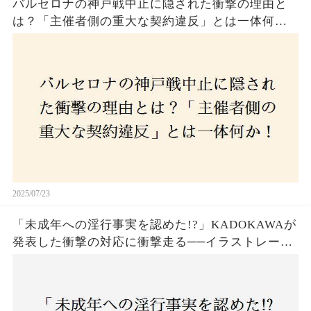
バルセロナの神戸戦中止に隠された衝撃の理由と
は？「主催者側の重大な契約違反」とは一体何
か！？ファンは一体誰を責めるべきなのか？
2025/07/23
「未成年への淫行事実を認めた!?」KADOKAWAが
発表した衝撃の対応に衝撃走る──イラストレータ
ー・がおう氏の作品絶版&配信停止の裏側とは