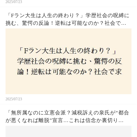
2025/07/23
「Fラン大生は人生の終わり？」学歴社会の呪縛に
挑む、驚愕の反論！逆転は可能なのか？社会で求
められる本当の力とは！
2025/07/23
「無所属なのに立憲会派？減税訴えの泉氏が“都合
が悪くなれば離脱”宣言…これは信念か裏切り
か？」