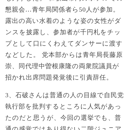
懇親会…青年局関係者ら50人が参加。
露出の高い水着のような姿の女性がダ
ンスを披露し、参加者が千円札をチッ
プとして口にくわえてダンサーに渡す
などした。 党本部からは青年局長藤原
崇、同代理中曽根康隆の両衆院議員が
招かれ出席問題発覚後に引責辞任。
3、石破さんは普通の人の目線で自民党
執行部を批判するところに人気があっ
たのだと思うが、今回の選挙でも、普
通の感覚ではあり得ない二階ジュニア