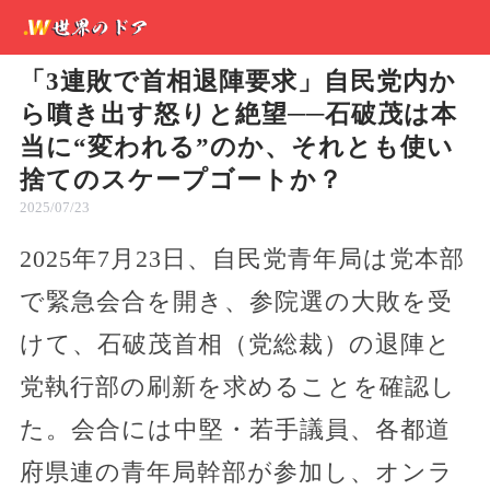
「3連敗で首相退陣要求」自民党内か
ら噴き出す怒りと絶望──石破茂は本
当に“変われる”のか、それとも使い
捨てのスケープゴートか？
2025/07/23
2025年7月23日、自民党青年局は党本部
で緊急会合を開き、参院選の大敗を受
けて、石破茂首相（党総裁）の退陣と
党執行部の刷新を求めることを確認し
た。会合には中堅・若手議員、各都道
府県連の青年局幹部が参加し、オンラ