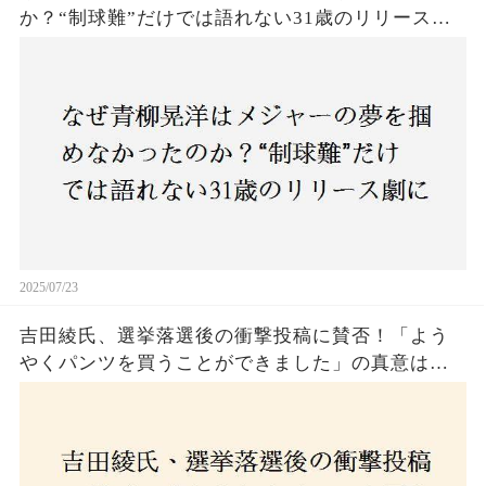
か？“制球難”だけでは語れない31歳のリリース劇
に迫る
2025/07/23
吉田綾氏、選挙落選後の衝撃投稿に賛否！「よう
やくパンツを買うことができました」の真意は？
意外な反響が広がる中、次なる政治活動への決意
とは