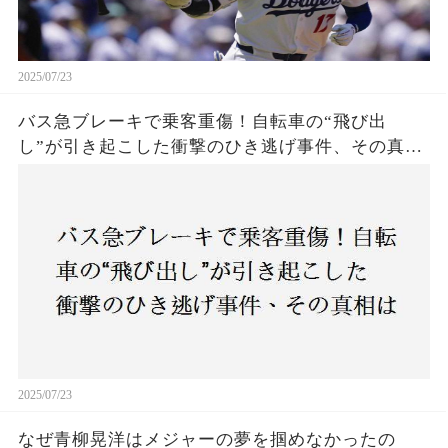
2025/07/23
バス急ブレーキで乗客重傷！自転車の“飛び出
し”が引き起こした衝撃のひき逃げ事件、その真相
は？京都・上京区で発生した謎の事故に、警察が
捜査開始
2025/07/23
なぜ青柳晃洋はメジャーの夢を掴めなかったの