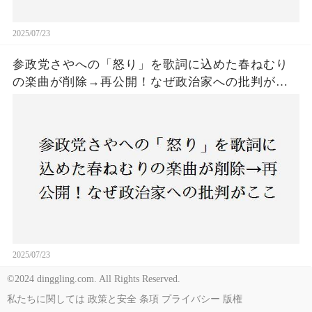
2025/07/23
参政党さやへの「怒り」を歌詞に込めた春ねむり
の楽曲が削除→再公開！なぜ政治家への批判がこ
こまで波紋を呼んだのか？音楽と政治の境界線は
どこにあるのか？
2025/07/23
©2024 dinggling.com. All Rights Reserved.
私たちに関しては
政策と安全
条項
プライバシー
版権