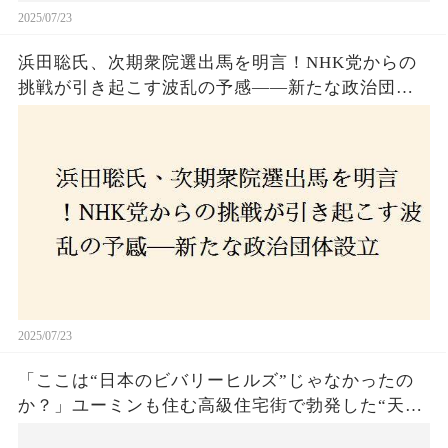
2025/07/23
浜田聡氏、次期衆院選出馬を明言！NHK党からの
挑戦が引き起こす波乱の予感——新たな政治団体
設立に込めた思いとは？「共和党？自由党？」そ
の選択肢に隠された真意とは
2025/07/23
「ここは“日本のビバリーヒルズ”じゃなかったの
か？」ユーミンも住む高級住宅街で勃発した“天井
バトル”の真相──景観ルールを無視した建築に住