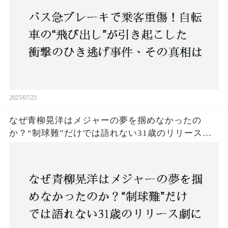
2025/07/23
なぜ青柳晃洋はメジャーの夢を掴めなかったの
か？“制球難”だけでは語れない31歳のリリース劇
に迫る