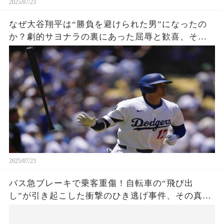
2025/07/23
なぜ大谷翔平は“勝負を避けられた男”になったの
か？劇的サヨナラの裏にあった屈辱と歓喜、その
瞬間をあなたはどう見る？
2025/07/23
バス急ブレーキで乗客重傷！自転車の“飛び出
し”が引き起こした衝撃のひき逃げ事件、その真相
は？京都・上京区で発生した謎の事故に、警察が
捜査開始