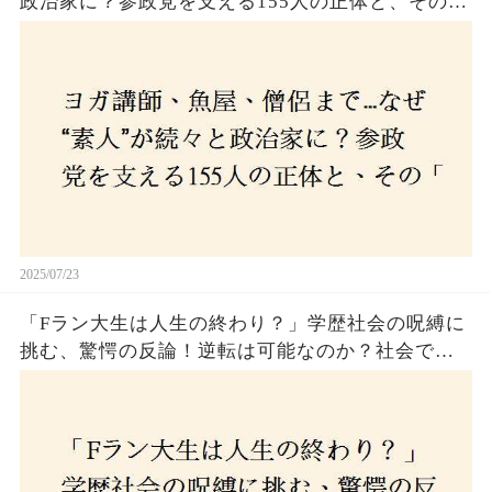
政治家に？参政党を支える155人の正体と、その
「目覚め」の瞬間とは
2025/07/23
「Fラン大生は人生の終わり？」学歴社会の呪縛に
挑む、驚愕の反論！逆転は可能なのか？社会で求
められる本当の力とは！