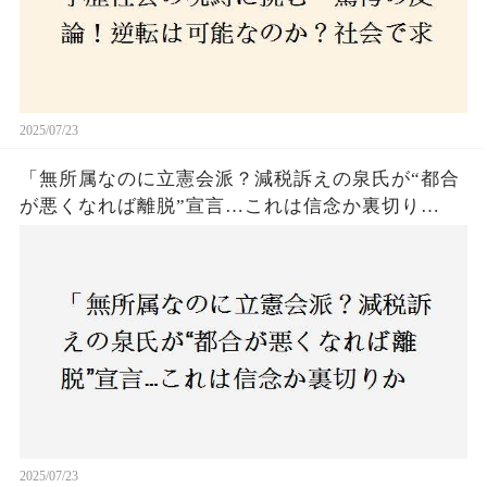
2025/07/23
「無所属なのに立憲会派？減税訴えの泉氏が“都合
が悪くなれば離脱”宣言…これは信念か裏切り
か？」
2025/07/23