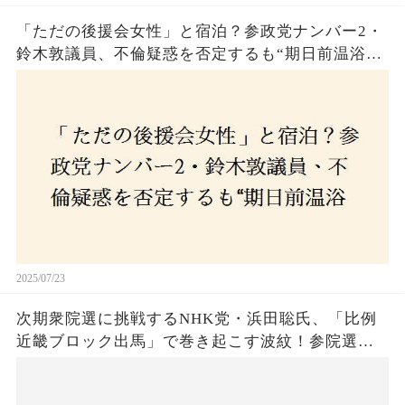
「ただの後援会女性」と宿泊？参政党ナンバー2・
鈴木敦議員、不倫疑惑を否定するも“期日前温浴デ
ート”に国民は納得できるのか
2025/07/23
次期衆院選に挑戦するNHK党・浜田聡氏、「比例
近畿ブロック出馬」で巻き起こす波紋！参院選で
の落選にもかかわらず、なぜ再び立候補を決意し
たのか？支持者と批判者の間で激論！