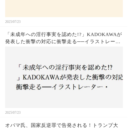
2025/07/23
「未成年への淫行事実を認めた!?」KADOKAWAが
発表した衝撃の対応に衝撃走る──イラストレータ
ー・がおう氏の作品絶版&配信停止の裏側とは
2025/07/23
オバマ氏、国家反逆罪で告発される！トランプ大