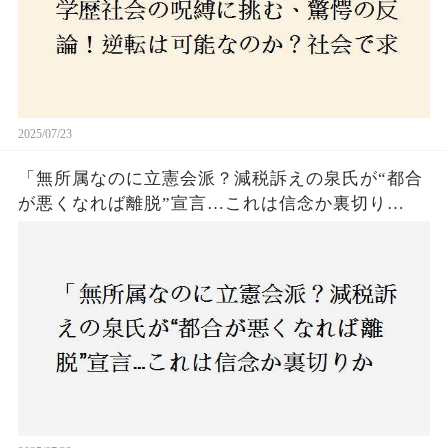
2025/07/23
「無所属なのに立憲会派？減税訴えの泉氏が“都合
が悪くなれば離脱”宣言…これは信念か裏切り
か？」