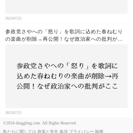
2025/07/23
参政党さやへの「怒り」を歌詞に込めた春ねむり
の楽曲が削除→再公開！なぜ政治家への批判がこ
こまで波紋を呼んだのか？音楽と政治の境界線は
どこにあるのか？
2025/07/23
©2024 dinggling.com. All Rights Reserved.
私たちに関しては
政策と安全
条項
プライバシー
版権