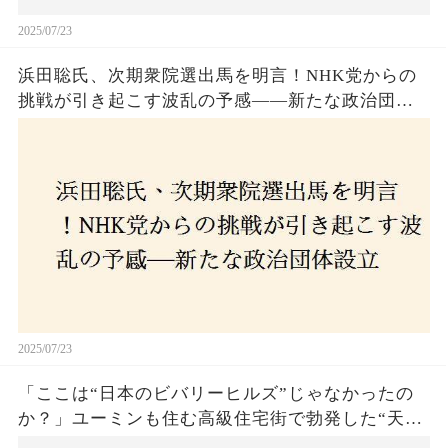
2025/07/23
浜田聡氏、次期衆院選出馬を明言！NHK党からの
挑戦が引き起こす波乱の予感——新たな政治団体
設立に込めた思いとは？「共和党？自由党？」そ
の選択肢に隠された真意とは
2025/07/23
「ここは“日本のビバリーヒルズ”じゃなかったの
か？」ユーミンも住む高級住宅街で勃発した“天井
バトル”の真相──景観ルールを無視した建築に住