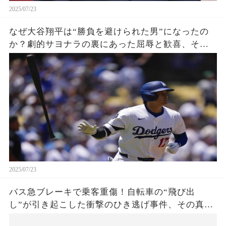
2025/07/23
なぜ大谷翔平は“勝負を避けられた男”になったの
か？劇的サヨナラの裏にあった屈辱と歓喜、その
瞬間をあなたはどう見る？
2025/07/23
バス急ブレーキで乗客重傷！自転車の“飛び出
し”が引き起こした衝撃のひき逃げ事件、その真相
は？京都・上京区で発生した謎の事故に、警察が