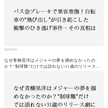
捜査開始
2025/07/23
なぜ青柳晃洋はメジャーの夢を掴めなかったの
か？“制球難”だけでは語れない31歳のリリース劇
に迫る