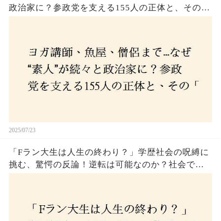
政治家に？参政党を支える155人の正体と、その
「目覚め」の瞬間とは
2025/07/23
「Fラン大生は人生の終わり？」学歴社会の呪縛に
挑む、驚愕の反論！逆転は可能なのか？社会で求
められる本当の力とは！