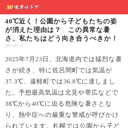
40℃近く！公園から子どもたちの姿
が消えた理由は？ この異常な暑
さ、私たちはどう向き合うべきか！
2025/07/22
2025年7月23日、北海道内では猛烈な暑
さが続き、特に佐呂間町では気温が
37.3℃、遠軽町では36.8℃に達しまし
た。予想最高気温は北見や帯広などで
38℃から40℃に迫る危険な暑さとな
り、熱中症への厳重な警戒が呼びかけ
られています。札幌では公園から子ど