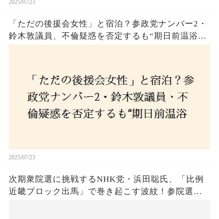
2025/07/23
「ただの後援会女性」と宿泊？参政党ナンバー2・
鈴木敦議員、不倫疑惑を否定するも“期日前温浴デ
ート”に国民は納得できるのか
2025/07/23
次期衆院選に挑戦するNHK党・浜田聡氏、「比例
近畿ブロック出馬」で巻き起こす波紋！参院選で
の落選にもかかわらず、なぜ再び立候補を決意し
たのか？支持者と批判者の間で激論！