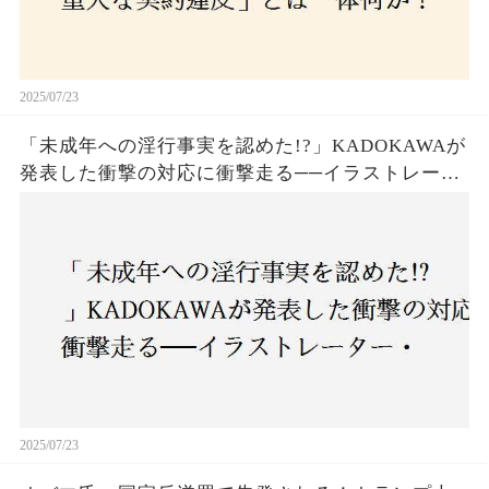
2025/07/23
「未成年への淫行事実を認めた!?」KADOKAWAが
発表した衝撃の対応に衝撃走る──イラストレータ
ー・がおう氏の作品絶版&配信停止の裏側とは
2025/07/23