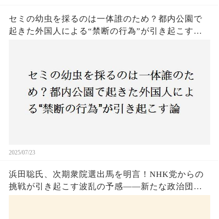
セミの幼虫を採るのは一体誰のため？都内公園で
起きた外国人による“禁断の行為”が引き起こす論
争とは！子どもたちの楽しみが奪われる？それと
も新たな食文化の一環？
2025/07/23
浜田聡氏、次期衆院選出馬を明言！NHK党からの
挑戦が引き起こす波乱の予感——新たな政治団体
設立に込めた思いとは？「共和党？自由党？」そ
の選択肢に隠された真意とは