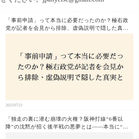
「事前申請」って本当に必要だったのか？極右政
党が記者を会見から排除、虚偽説明で隠した真実
とは？
2025/07/23
「独走の裏に潜む崩壊の火種？阪神打線“6番以
降”の沈黙が招く後半戦の悪夢とは——本当に“強
いチーム”と呼べるのか？」