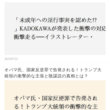
ー・がおう氏の作品絶版&配信停止の裏側とは
2025/07/23
オバマ氏、国家反逆罪で告発される！トランプ大
統領の衝撃的な主張と陰謀説の真相とは？