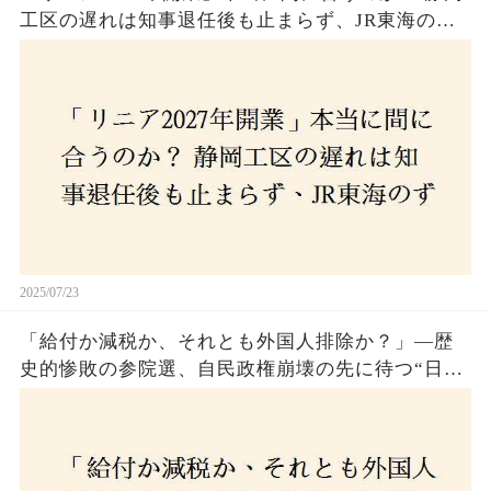
工区の遅れは知事退任後も止まらず、JR東海のず
さんな計画とは？
2025/07/23
「給付か減税か、それとも外国人排除か？」―歴
史的惨敗の参院選、自民政権崩壊の先に待つ“日本
経済の自滅シナリオ”とは？なぜ国民は『痛み』を
選び続けるのか