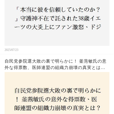
2025/07/23
自民党参院選大敗の裏で明らかに！ 釜萢敏氏の意
外な得票数、医師連盟の組織力崩壊の真実とは？
コロナ禍の注目人物も票を伸ばせず、組織再建の
危機に直面！あなたはこの結果をどう見る？