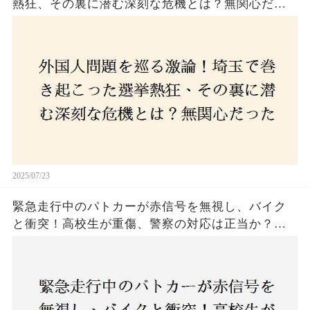
熱狂、その裏に潜む深刻な危機とは？無関心だっ
た市民が感じた「漠然とした不安」、そして「日
本人ファースト」を掲げた新興勢力の台頭。勝因
はネットとSNS、それとも底知れぬ恐怖？政治に無
関心な層が動いた背景にあるものとは？
2025/07/23
緊急走行中のパトカーが赤信号を無視し、バイク
と衝突！高校生が重傷、警察の対応は正当か？兵
庫・明石市で起きた衝撃の事故