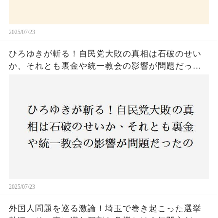
2025/07/23
ひろゆきが斬る！自民党大敗の真相は石破のせい
か、それとも裏金や統一教会の影響が問題だった
のか？ 責任論に揺れる自民党に新たな疑惑が浮
上！
2025/07/23
外国人問題を巡る激論！埼玉で巻き起こった選挙