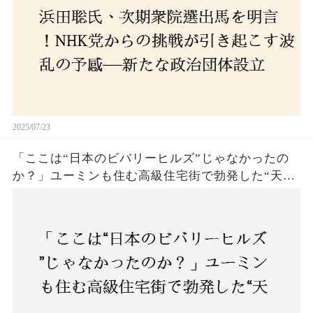
2025/07/23
「ここは“日本のビバリーヒルズ”じゃなかったの
か？」ユーミンも住む高級住宅街で勃発した“天井
バトル”の真相──景観ルールを無視した建築に住
民激怒！