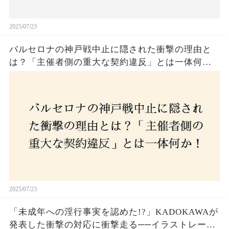
2025/07/23
バルセロナの神戸戦中止に隠された衝撃の理由と
は？「主催者側の重大な契約違反」とは一体何
か！？ファンは一体誰を責めるべきなのか？
2025/07/23
「未成年への淫行事実を認めた!?」KADOKAWAが
発表した衝撃の対応に衝撃走る──イラストレータ