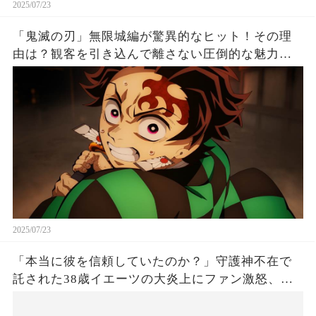
2025/07/23
「鬼滅の刃」無限城編が驚異的なヒット！その理
由は？観客を引き込んで離さない圧倒的な魅力と
は！
2025/07/23
「本当に彼を信頼していたのか？」守護神不在で
託された38歳イエーツの大炎上にファン激怒、ド
ジャース救援陣の崩壊が止まらないワケとは