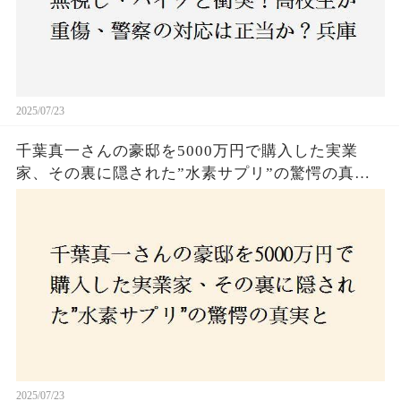
2025/07/23
千葉真一さんの豪邸を5000万円で購入した実業
家、その裏に隠された”水素サプリ”の驚愕の真実
とは？コロナ拒否と30錠の謎のサプリメント。彼
の死と実業家との深い因縁が明らかに！
2025/07/23