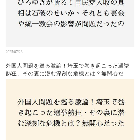
2025/07/23
外国人問題を巡る激論！埼玉で巻き起こった選挙
熱狂、その裏に潜む深刻な危機とは？無関心だっ
た市民が感じた「漠然とした不安」、そして「日
本人ファースト」を掲げた新興勢力の台頭。勝因
はネットとSNS、それとも底知れぬ恐怖？政治に無
関心な層が動いた背景にあるものとは？