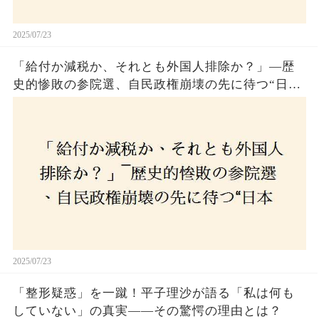
2025/07/23
「給付か減税か、それとも外国人排除か？」―歴
史的惨敗の参院選、自民政権崩壊の先に待つ“日本
経済の自滅シナリオ”とは？なぜ国民は『痛み』を
選び続けるのか
2025/07/23
「整形疑惑」を一蹴！平子理沙が語る「私は何も
していない」の真実——その驚愕の理由とは？