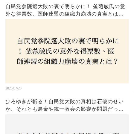
自民党参院選大敗の裏で明らかに！ 釜萢敏氏の意
外な得票数、医師連盟の組織力崩壊の真実とは？
コロナ禍の注目人物も票を伸ばせず、組織再建の
危機に直面！あなたはこの結果をどう見る？
2025/07/23
ひろゆきが斬る！自民党大敗の真相は石破のせい
か、それとも裏金や統一教会の影響が問題だった
のか？ 責任論に揺れる自民党に新たな疑惑が浮
上！