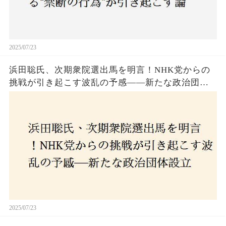
2025/07/23
浜田聡氏、次期衆院選出馬を明言！NHK党からの
挑戦が引き起こす波乱の予感——新たな政治団体
設立に込めた思いとは？「共和党？自由党？」そ
の選択肢に隠された真意とは
2025/07/23