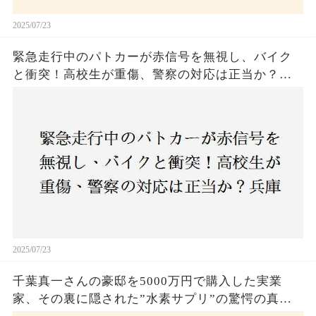
2025/07/23
緊急走行中のパトカーが赤信号を無視し、バイク
と衝突！高校生が重傷、警察の対応は正当か？兵
庫・明石市で起きた衝撃の事故
2025/07/23
千葉真一さんの豪邸を5000万円で購入した実業
家、その裏に隠された”水素サプリ”の驚愕の真実