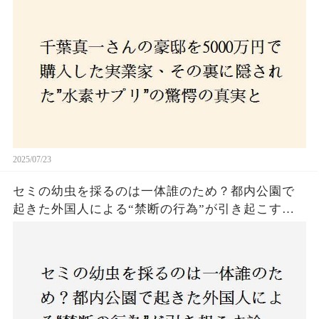
とは？コロナ拒否と30錠の謎のサプリメント。彼
の死と実業家との深い因縁が明らかに！
2025/07/23
セミの幼虫を採るのは一体誰のため？都内公園で
起きた外国人による“禁断の行為”が引き起こす論
争とは！子どもたちの楽しみが奪われる？それと
も新たな食文化の一環？