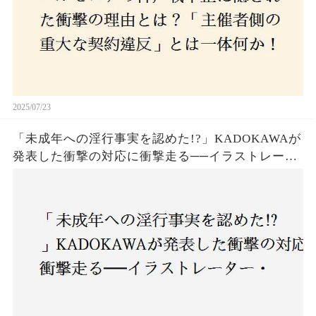
2025/07/23
「未成年への淫行事実を認めた!?」KADOKAWAが
発表した衝撃の対応に衝撃走る──イラストレータ
ー・がおう氏の作品絶版&配信停止の裏側とは