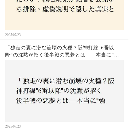
2025/07/23
「独走の裏に潜む崩壊の火種？阪神打線“6番以
降”の沈黙が招く後半戦の悪夢とは——本当に“強
いチーム”と呼べるのか？」
2025/07/23