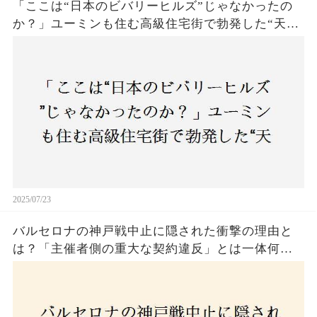
「ここは“日本のビバリーヒルズ”じゃなかったの
か？」ユーミンも住む高級住宅街で勃発した“天井
バトル”の真相──景観ルールを無視した建築に住
民激怒！
2025/07/23
バルセロナの神戸戦中止に隠された衝撃の理由と
は？「主催者側の重大な契約違反」とは一体何
か！？ファンは一体誰を責めるべきなのか？