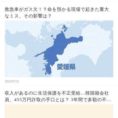
救急車がガス欠！？命を預かる現場で起きた重大
なミス、その影響は？
2025/07/23
収入があるのに生活保護を不正受給…韓国籍会社
員、455万円詐取の手口とは？ 3年間で多額の不正
受給、広島で逮捕の背景に隠された真実とは！