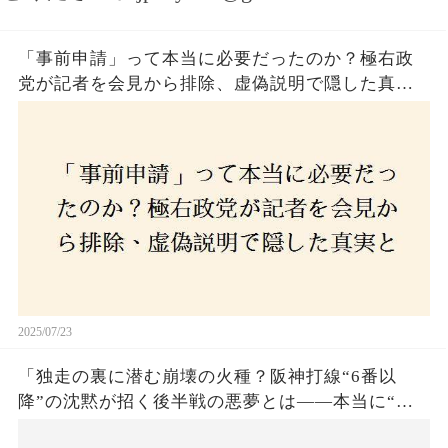
「事前申請」って本当に必要だったのか？極右政
党が記者を会見から排除、虚偽説明で隠した真実
とは？
2025/07/23
「独走の裏に潜む崩壊の火種？阪神打線“6番以
降”の沈黙が招く後半戦の悪夢とは——本当に“強
いチーム”と呼べるのか？」