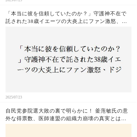
「本当に彼を信頼していたのか？」守護神不在で
託された38歳イエーツの大炎上にファン激怒、ド
ジャース救援陣の崩壊が止まらないワケとは
2025/07/23
自民党参院選大敗の裏で明らかに！ 釜萢敏氏の意
外な得票数、医師連盟の組織力崩壊の真実とは？
コロナ禍の注目人物も票を伸ばせず、組織再建の
危機に直面！あなたはこの結果をどう見る？