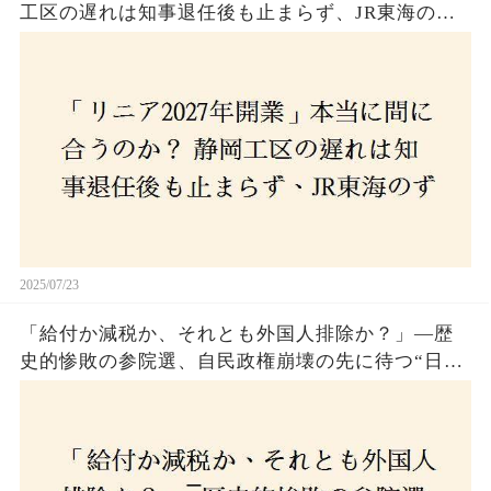
工区の遅れは知事退任後も止まらず、JR東海のず
さんな計画とは？
2025/07/23
「給付か減税か、それとも外国人排除か？」―歴
史的惨敗の参院選、自民政権崩壊の先に待つ“日本
経済の自滅シナリオ”とは？なぜ国民は『痛み』を
選び続けるのか