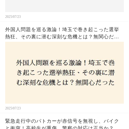
2025/07/23
外国人問題を巡る激論！埼玉で巻き起こった選挙
熱狂、その裏に潜む深刻な危機とは？無関心だっ
た市民が感じた「漠然とした不安」、そして「日
本人ファースト」を掲げた新興勢力の台頭。勝因
はネットとSNS、それとも底知れぬ恐怖？政治に無
関心な層が動いた背景にあるものとは？
2025/07/23
緊急走行中のパトカーが赤信号を無視し、バイク
と衝突！高校生が重傷、警察の対応は正当か？兵