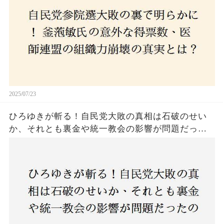
2025/07/23
ひろゆきが斬る！自民党大敗の真相は石破のせい
か、それとも裏金や統一教会の影響が問題だった
のか？ 責任論に揺れる自民党に新たな疑惑が浮
上！