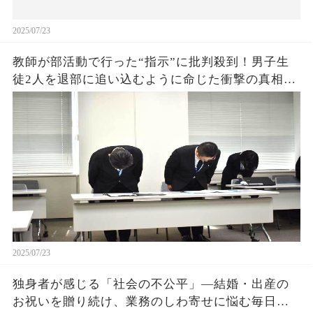
2025/07/23
教師が部活動で行った“指示”に批判殺到！男子生
徒2人を退部に追い込むように命じた衝撃の真相と
は？なぜこのような行為が許されるのか？
2025/07/23
独身者が感じる「社会の不公平」―結婚・出産の
お祝いを贈り続け、業務のしわ寄せに悩む毎日。