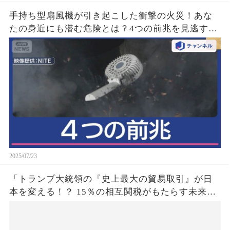
手持ち型扇風機が引き起こした衝撃の火災！あな
たの身近にも潜む危険とは？4つの前兆を見逃す
な！
2025/07/23
「トランプ大統領の『史上最大の貿易取引』が日
本を変える！？ 15％の相互関税がもたらす未来と
は？」