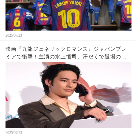
2025/07/23
映画『九龍ジェネリックロマンス』ジャパンプレ
ミアで衝撃！主演の水上恒司、汗だくで退場の裏
に隠された秘密とは？予期せぬ体調不良の真相に
吉岡里帆がフォロー！映画の熱量とともに話題沸
騰中
2025/07/23