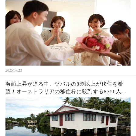
職場の温かさと制度の格差に心が折れそう！独身
者にもっと必要な支援とは？
2025/07/23
海面上昇が迫る中、ツバルの8割以上が移住を希
望！オーストラリアの移住枠に殺到する8750人の
応募、その先に待つ運命は？