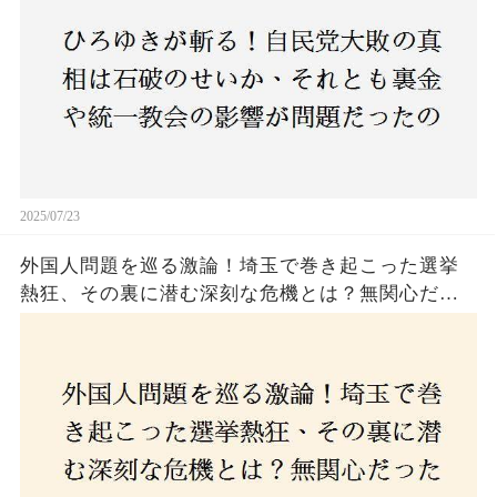
2025/07/23
外国人問題を巡る激論！埼玉で巻き起こった選挙
熱狂、その裏に潜む深刻な危機とは？無関心だっ
た市民が感じた「漠然とした不安」、そして「日
本人ファースト」を掲げた新興勢力の台頭。勝因
はネットとSNS、それとも底知れぬ恐怖？政治に無
関心な層が動いた背景にあるものとは？