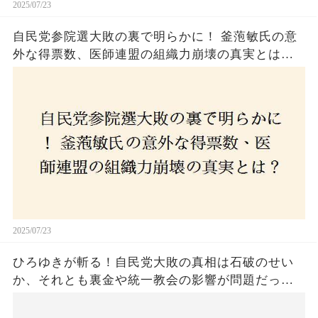
2025/07/23
自民党参院選大敗の裏で明らかに！ 釜萢敏氏の意
外な得票数、医師連盟の組織力崩壊の真実とは？
コロナ禍の注目人物も票を伸ばせず、組織再建の
危機に直面！あなたはこの結果をどう見る？
2025/07/23
ひろゆきが斬る！自民党大敗の真相は石破のせい
か、それとも裏金や統一教会の影響が問題だった
のか？ 責任論に揺れる自民党に新たな疑惑が浮
上！