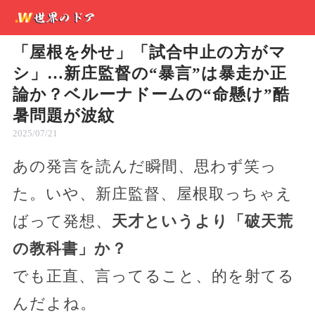
「屋根を外せ」「試合中止の方がマ
シ」…新庄監督の“暴言”は暴走か正
論か？ベルーナドームの“命懸け”酷
暑問題が波紋
2025/07/21
あの発言を読んだ瞬間、思わず笑っ
た。いや、新庄監督、屋根取っちゃえ
ばって発想、
天才というより「破天荒
の教科書」か？
でも正直、言ってること、的を射てる
んだよね。