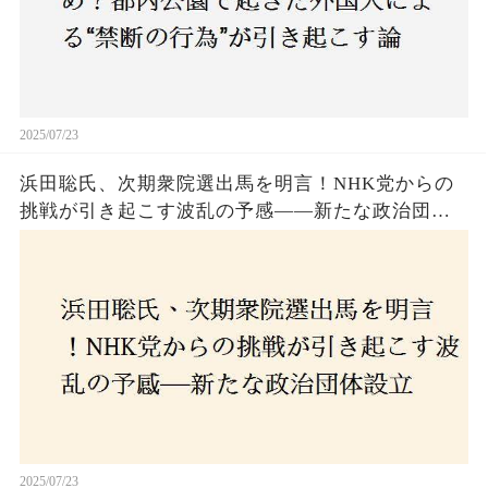
2025/07/23
浜田聡氏、次期衆院選出馬を明言！NHK党からの
挑戦が引き起こす波乱の予感——新たな政治団体
設立に込めた思いとは？「共和党？自由党？」そ
の選択肢に隠された真意とは
2025/07/23