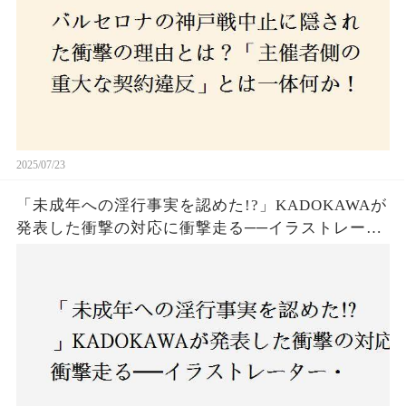
2025/07/23
「未成年への淫行事実を認めた!?」KADOKAWAが
発表した衝撃の対応に衝撃走る──イラストレータ
ー・がおう氏の作品絶版&配信停止の裏側とは