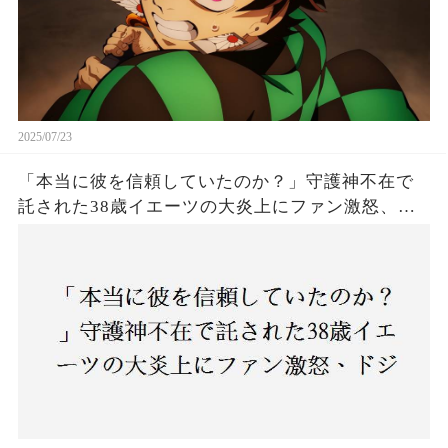
2025/07/23
「本当に彼を信頼していたのか？」守護神不在で
託された38歳イエーツの大炎上にファン激怒、ド
ジャース救援陣の崩壊が止まらないワケとは