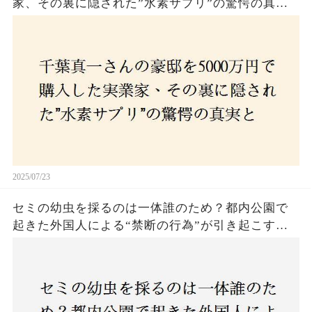
家、その裏に隠された”水素サプリ”の驚愕の真実
とは？コロナ拒否と30錠の謎のサプリメント。彼
の死と実業家との深い因縁が明らかに！
2025/07/23
セミの幼虫を採るのは一体誰のため？都内公園で
起きた外国人による“禁断の行為”が引き起こす論
争とは！子どもたちの楽しみが奪われる？それと
も新たな食文化の一環？