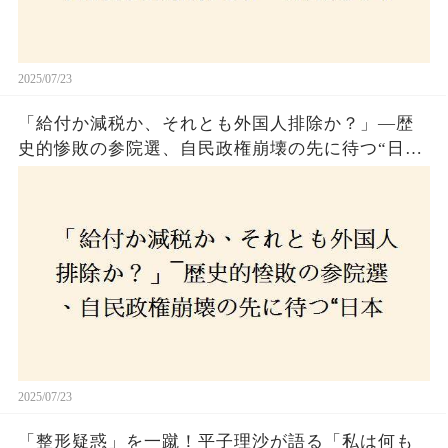
2025/07/23
「給付か減税か、それとも外国人排除か？」―歴
史的惨敗の参院選、自民政権崩壊の先に待つ“日本
経済の自滅シナリオ”とは？なぜ国民は『痛み』を
選び続けるのか
2025/07/23
「整形疑惑」を一蹴！平子理沙が語る「私は何も