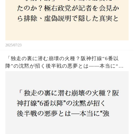
2025/07/23
「独走の裏に潜む崩壊の火種？阪神打線“6番以
降”の沈黙が招く後半戦の悪夢とは——本当に“強
いチーム”と呼べるのか？」