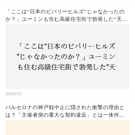
「ここは“日本のビバリーヒルズ”じゃなかったの
か？」ユーミンも住む高級住宅街で勃発した“天井
バトル”の真相──景観ルールを無視した建築に住
民激怒！
2025/07/23
バルセロナの神戸戦中止に隠された衝撃の理由と
は？「主催者側の重大な契約違反」とは一体何
か！？ファンは一体誰を責めるべきなのか？