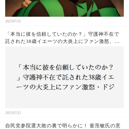
2025/07/23
「本当に彼を信頼していたのか？」守護神不在で
託された38歳イエーツの大炎上にファン激怒、ド
ジャース救援陣の崩壊が止まらないワケとは
2025/07/23
自民党参院選大敗の裏で明らかに！ 釜萢敏氏の意