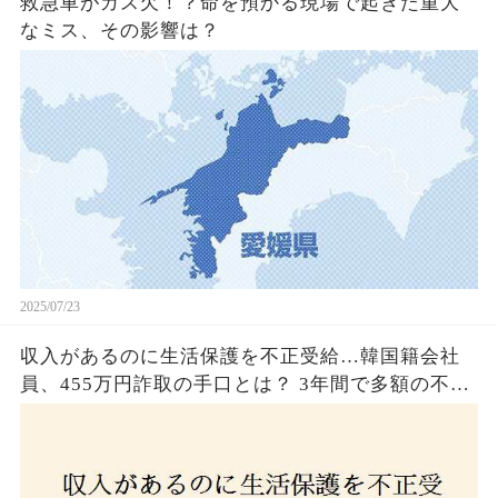
救急車がガス欠！？命を預かる現場で起きた重大
なミス、その影響は？
2025/07/23
収入があるのに生活保護を不正受給…韓国籍会社
員、455万円詐取の手口とは？ 3年間で多額の不正
受給、広島で逮捕の背景に隠された真実とは！