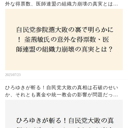
外な得票数、医師連盟の組織力崩壊の真実とは？
コロナ禍の注目人物も票を伸ばせず、組織再建の
危機に直面！あなたはこの結果をどう見る？
2025/07/23
ひろゆきが斬る！自民党大敗の真相は石破のせい
か、それとも裏金や統一教会の影響が問題だった
のか？ 責任論に揺れる自民党に新たな疑惑が浮
上！