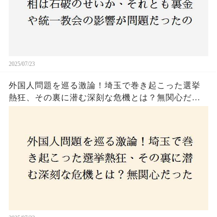
2025/07/23
外国人問題を巡る激論！埼玉で巻き起こった選挙
熱狂、その裏に潜む深刻な危機とは？無関心だっ
た市民が感じた「漠然とした不安」、そして「日
本人ファースト」を掲げた新興勢力の台頭。勝因
はネットとSNS、それとも底知れぬ恐怖？政治に無
関心な層が動いた背景にあるものとは？