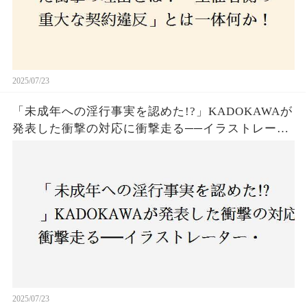
2025/07/23
「未成年への淫行事実を認めた!?」KADOKAWAが
発表した衝撃の対応に衝撃走る──イラストレータ
ー・がおう氏の作品絶版&配信停止の裏側とは
2025/07/23