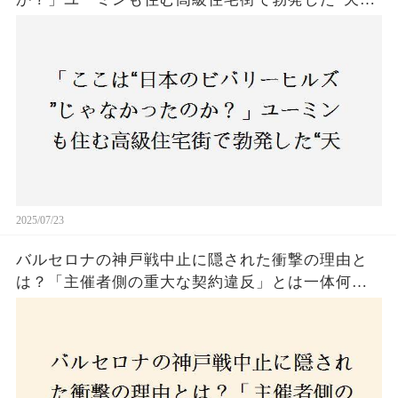
バトル”の真相──景観ルールを無視した建築に住
民激怒！
2025/07/23
バルセロナの神戸戦中止に隠された衝撃の理由と
は？「主催者側の重大な契約違反」とは一体何
か！？ファンは一体誰を責めるべきなのか？