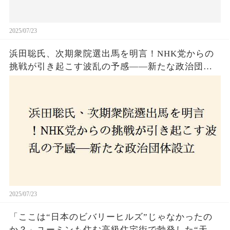
2025/07/23
浜田聡氏、次期衆院選出馬を明言！NHK党からの
挑戦が引き起こす波乱の予感——新たな政治団体
設立に込めた思いとは？「共和党？自由党？」そ
の選択肢に隠された真意とは
2025/07/23
「ここは“日本のビバリーヒルズ”じゃなかったの
か？」ユーミンも住む高級住宅街で勃発した“天井