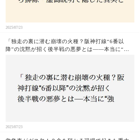
2025/07/23
「独走の裏に潜む崩壊の火種？阪神打線“6番以
降”の沈黙が招く後半戦の悪夢とは——本当に“強
いチーム”と呼べるのか？」
2025/07/23