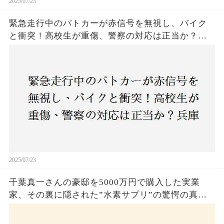
2025/07/23
緊急走行中のパトカーが赤信号を無視し、バイク
と衝突！高校生が重傷、警察の対応は正当か？兵
庫・明石市で起きた衝撃の事故
2025/07/23
千葉真一さんの豪邸を5000万円で購入した実業
家、その裏に隠された”水素サプリ”の驚愕の真実
とは？コロナ拒否と30錠の謎のサプリメント。彼
の死と実業家との深い因縁が明らかに！