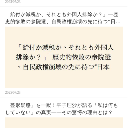
2025/07/23
「給付か減税か、それとも外国人排除か？」―歴
史的惨敗の参院選、自民政権崩壊の先に待つ“日本
経済の自滅シナリオ”とは？なぜ国民は『痛み』を
選び続けるのか
2025/07/23
「整形疑惑」を一蹴！平子理沙が語る「私は何も
していない」の真実——その驚愕の理由とは？