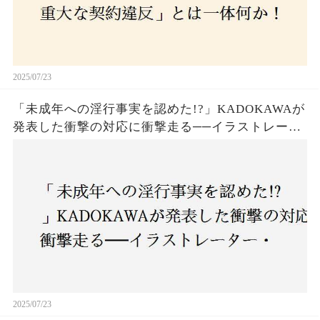
2025/07/23
「未成年への淫行事実を認めた!?」KADOKAWAが
発表した衝撃の対応に衝撃走る──イラストレータ
ー・がおう氏の作品絶版&配信停止の裏側とは
2025/07/23