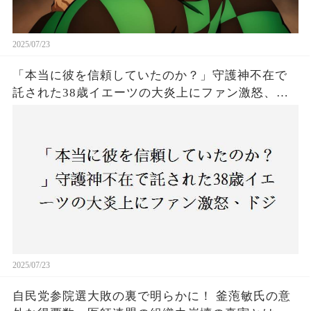
2025/07/23
「本当に彼を信頼していたのか？」守護神不在で
託された38歳イエーツの大炎上にファン激怒、ド
ジャース救援陣の崩壊が止まらないワケとは
2025/07/23
自民党参院選大敗の裏で明らかに！ 釜萢敏氏の意