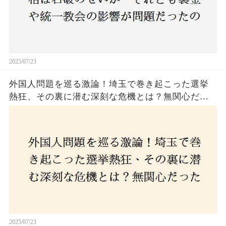
2025/07/23
外国人問題を巡る激論！埼玉で巻き起こった選挙
熱狂、その裏に潜む深刻な危機とは？無関心だっ
た市民が感じた「漠然とした不安」、そして「日
本人ファースト」を掲げた新興勢力の台頭。勝因
はネットとSNS、それとも底知れぬ恐怖？政治に無
関心な層が動いた背景にあるものとは？
2025/07/23