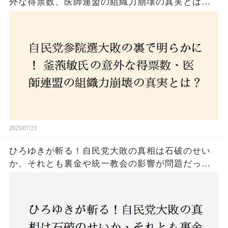
外な得票数、医師連盟の組織力崩壊の真実とは？
コロナ禍の注目人物も票を伸ばせず、組織再建の
危機に直面！あなたはこの結果をどう見る？
2025/07/23
ひろゆきが斬る！自民党大敗の真相は石破のせい
か、それとも裏金や統一教会の影響が問題だった
のか？ 責任論に揺れる自民党に新たな疑惑が浮
上！