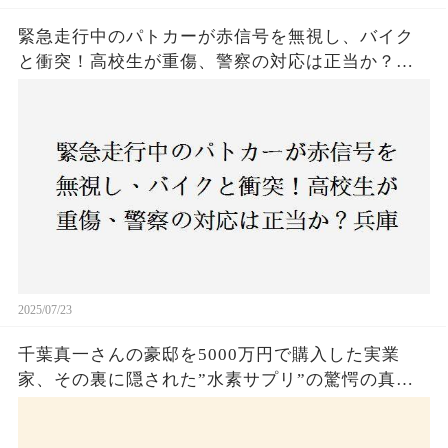
緊急走行中のパトカーが赤信号を無視し、バイク
と衝突！高校生が重傷、警察の対応は正当か？兵
庫・明石市で起きた衝撃の事故
2025/07/23
千葉真一さんの豪邸を5000万円で購入した実業
家、その裏に隠された”水素サプリ”の驚愕の真実
とは？コロナ拒否と30錠の謎のサプリメント。彼
の死と実業家との深い因縁が明らかに！