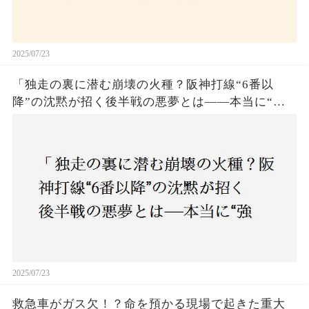
2025/07/23
「独走の裏に潜む崩壊の火種？阪神打線“6番以
降”の沈黙が招く後半戦の悪夢とは——本当に“強
いチーム”と呼べるのか？」
2025/07/23
救急車がガス欠！？命を預かる現場で起きた重大