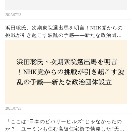
2025/07/23
浜田聡氏、次期衆院選出馬を明言！NHK党からの
挑戦が引き起こす波乱の予感——新たな政治団体
設立に込めた思いとは？「共和党？自由党？」そ
の選択肢に隠された真意とは
2025/07/23
「ここは“日本のビバリーヒルズ”じゃなかったの
か？」ユーミンも住む高級住宅街で勃発した“天井