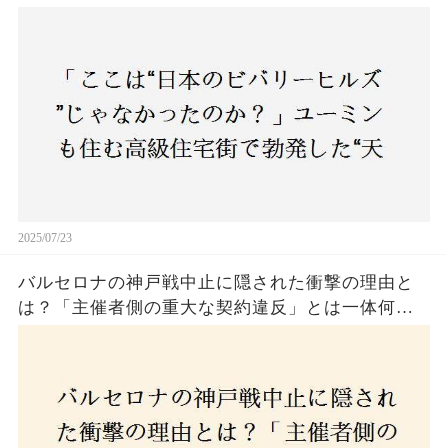
バトル”の真相──景観ルールを無視した建築に住
民激怒！
2025/07/23
バルセロナの神戸戦中止に隠された衝撃の理由と
は？「主催者側の重大な契約違反」とは一体何
か！？ファンは一体誰を責めるべきなのか？