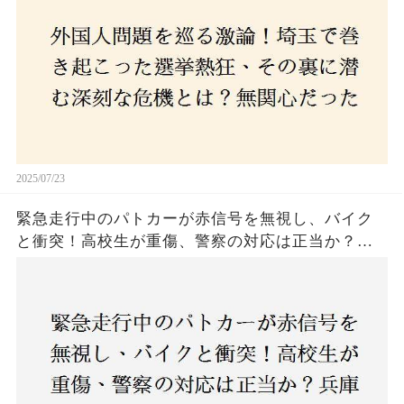
はネットとSNS、それとも底知れぬ恐怖？政治に無
関心な層が動いた背景にあるものとは？
2025/07/23
緊急走行中のパトカーが赤信号を無視し、バイク
と衝突！高校生が重傷、警察の対応は正当か？兵
庫・明石市で起きた衝撃の事故