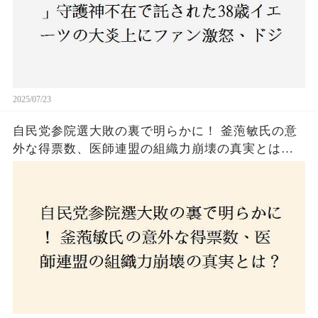
2025/07/23
自民党参院選大敗の裏で明らかに！ 釜萢敏氏の意
外な得票数、医師連盟の組織力崩壊の真実とは？
コロナ禍の注目人物も票を伸ばせず、組織再建の
危機に直面！あなたはこの結果をどう見る？