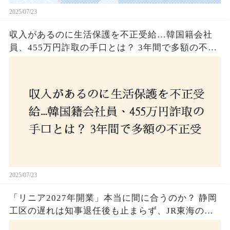
2025/07/23
収入があるのに生活保護を不正受給…韓国籍会社
員、455万円詐取の手口とは？ 3年間で多額の不正
受給、広島で逮捕の背景に隠された真実とは！
2025/07/23
「リニア2027年開業」本当に間に合うのか？ 静岡
工区の遅れは知事退任後も止まらず、JR東海のず
さんな計画とは？