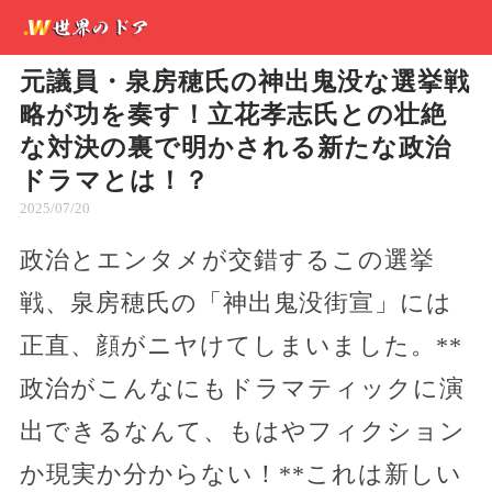
元議員・泉房穂氏の神出鬼没な選挙戦
略が功を奏す！立花孝志氏との壮絶
な対決の裏で明かされる新たな政治
ドラマとは！？
2025/07/20
政治とエンタメが交錯するこの選挙
戦、泉房穂氏の「神出鬼没街宣」には
正直、顔がニヤけてしまいました。**
政治がこんなにもドラマティックに演
出できるなんて、もはやフィクション
か現実か分からない！**これは新しい