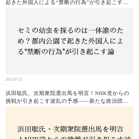
起きた外国人による“禁断の行為”が引き起こす論
争とは！子どもたちの楽しみが奪われる？それと
も新たな食文化の一環？
2025/07/23
浜田聡氏、次期衆院選出馬を明言！NHK党からの
挑戦が引き起こす波乱の予感——新たな政治団体
設立に込めた思いとは？「共和党？自由党？」そ
の選択肢に隠された真意とは