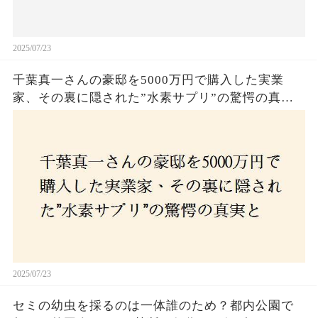
2025/07/23
千葉真一さんの豪邸を5000万円で購入した実業
家、その裏に隠された”水素サプリ”の驚愕の真実
とは？コロナ拒否と30錠の謎のサプリメント。彼
の死と実業家との深い因縁が明らかに！
2025/07/23
セミの幼虫を採るのは一体誰のため？都内公園で