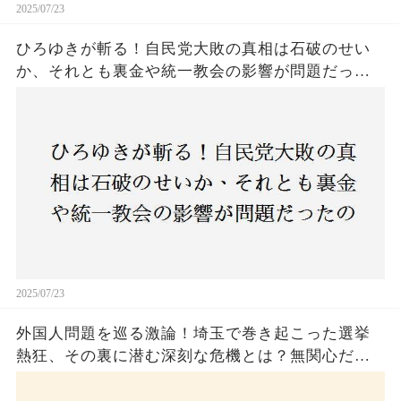
2025/07/23
ひろゆきが斬る！自民党大敗の真相は石破のせい
か、それとも裏金や統一教会の影響が問題だった
のか？ 責任論に揺れる自民党に新たな疑惑が浮
上！
2025/07/23
外国人問題を巡る激論！埼玉で巻き起こった選挙
熱狂、その裏に潜む深刻な危機とは？無関心だっ
た市民が感じた「漠然とした不安」、そして「日
本人ファースト」を掲げた新興勢力の台頭。勝因