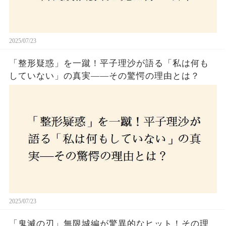
2025/07/23
「整形疑惑」を一蹴！平子理沙が語る「私は何も
していない」の真実——その驚愕の理由とは？
2025/07/23
「鬼滅の刃」無限城編が驚異的なヒット！その理