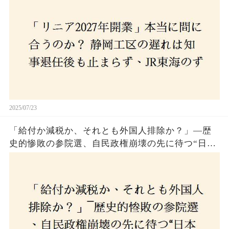
2025/07/23
「給付か減税か、それとも外国人排除か？」―歴
史的惨敗の参院選、自民政権崩壊の先に待つ“日本
経済の自滅シナリオ”とは？なぜ国民は『痛み』を
選び続けるのか