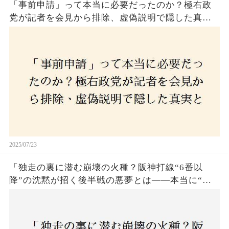
「事前申請」って本当に必要だったのか？極右政
党が記者を会見から排除、虚偽説明で隠した真実
とは？
2025/07/23
「独走の裏に潜む崩壊の火種？阪神打線“6番以
降”の沈黙が招く後半戦の悪夢とは——本当に“強
いチーム”と呼べるのか？」