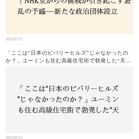
2025/07/23
「ここは“日本のビバリーヒルズ”じゃなかったの
か？」ユーミンも住む高級住宅街で勃発した“天井
バトル”の真相──景観ルールを無視した建築に住
民激怒！
2025/07/23