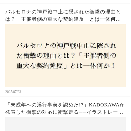
バルセロナの神戸戦中止に隠された衝撃の理由と
は？「主催者側の重大な契約違反」とは一体何
か！？ファンは一体誰を責めるべきなのか？
2025/07/23
「未成年への淫行事実を認めた!?」KADOKAWAが
発表した衝撃の対応に衝撃走る──イラストレータ
ー・がおう氏の作品絶版&配信停止の裏側とは