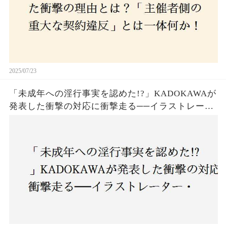
2025/07/23
「未成年への淫行事実を認めた!?」KADOKAWAが
発表した衝撃の対応に衝撃走る──イラストレータ
ー・がおう氏の作品絶版&配信停止の裏側とは