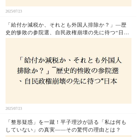
2025/07/23
「給付か減税か、それとも外国人排除か？」―歴
史的惨敗の参院選、自民政権崩壊の先に待つ“日本
経済の自滅シナリオ”とは？なぜ国民は『痛み』を
選び続けるのか
2025/07/23
「整形疑惑」を一蹴！平子理沙が語る「私は何も
していない」の真実——その驚愕の理由とは？