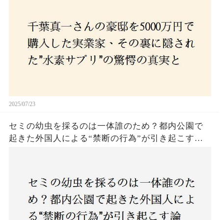
の死と実業家との深い因縁が明らかに！
2025/07/23
セミの幼虫を採るのは一体誰のため？都内公園で
起きた外国人による“禁断の行為”が引き起こす論
争とは！子どもたちの楽しみが奪われる？それと
も新たな食文化の一環？