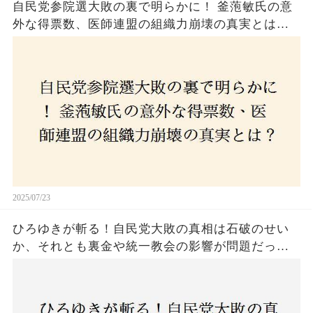
自民党参院選大敗の裏で明らかに！ 釜萢敏氏の意
外な得票数、医師連盟の組織力崩壊の真実とは？
コロナ禍の注目人物も票を伸ばせず、組織再建の
危機に直面！あなたはこの結果をどう見る？
2025/07/23
ひろゆきが斬る！自民党大敗の真相は石破のせい
か、それとも裏金や統一教会の影響が問題だった
のか？ 責任論に揺れる自民党に新たな疑惑が浮
上！