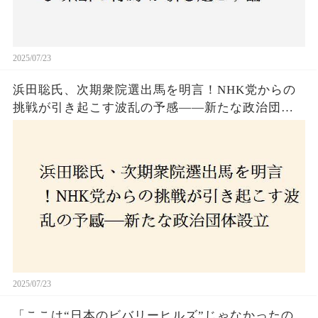
2025/07/23
浜田聡氏、次期衆院選出馬を明言！NHK党からの
挑戦が引き起こす波乱の予感——新たな政治団体
設立に込めた思いとは？「共和党？自由党？」そ
の選択肢に隠された真意とは
2025/07/23
「ここは“日本のビバリーヒルズ”じゃなかったの