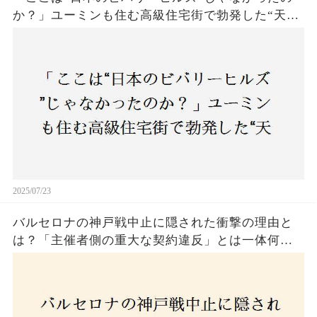
か？」ユーミンも住む高級住宅街で勃発した“天井
バトル”の真相──景観ルールを無視した建築に住
民激怒！
2025/07/23
バルセロナの神戸戦中止に隠された衝撃の理由と
は？「主催者側の重大な契約違反」とは一体何
か！？ファンは一体誰を責めるべきなのか？