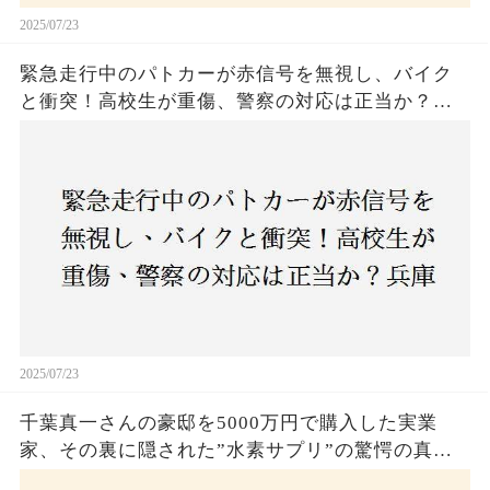
2025/07/23
緊急走行中のパトカーが赤信号を無視し、バイク
と衝突！高校生が重傷、警察の対応は正当か？兵
庫・明石市で起きた衝撃の事故
2025/07/23
千葉真一さんの豪邸を5000万円で購入した実業
家、その裏に隠された”水素サプリ”の驚愕の真実
とは？コロナ拒否と30錠の謎のサプリメント。彼