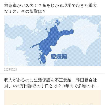
救急車がガス欠！？命を預かる現場で起きた重大
なミス、その影響は？
2025/07/23
収入があるのに生活保護を不正受給…韓国籍会社
員、455万円詐取の手口とは？ 3年間で多額の不正
受給、広島で逮捕の背景に隠された真実とは！