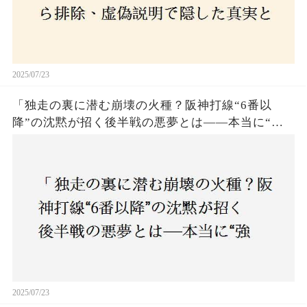
2025/07/23
「独走の裏に潜む崩壊の火種？阪神打線“6番以
降”の沈黙が招く後半戦の悪夢とは——本当に“強
いチーム”と呼べるのか？」
2025/07/23