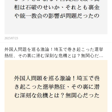
2025/07/23
外国人問題を巡る激論！埼玉で巻き起こった選挙
熱狂、その裏に潜む深刻な危機とは？無関心だっ
た市民が感じた「漠然とした不安」、そして「日
本人ファースト」を掲げた新興勢力の台頭。勝因
はネットとSNS、それとも底知れぬ恐怖？政治に無
関心な層が動いた背景にあるものとは？