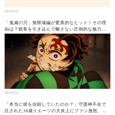
2025/07/23
「鬼滅の刃」無限城編が驚異的なヒット！その理
由は？観客を引き込んで離さない圧倒的な魅力と
は！
2025/07/23
「本当に彼を信頼していたのか？」守護神不在で
託された38歳イエーツの大炎上にファン激怒、ド