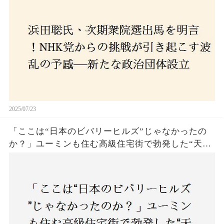
の選択肢に隠された真意とは
2025/07/23
「ここは“日本のビバリーヒルズ”じゃなかったの
か？」ユーミンも住む高級住宅街で勃発した“天井
バトル”の真相──景観ルールを無視した建築に住
民激怒！