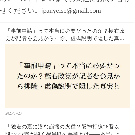
せください。
jpanyelse@gmail.com
「事前申請」って本当に必要だったのか？極右政
党が記者を会見から排除、虚偽説明で隠した真実
とは？
2025/07/23
「独走の裏に潜む崩壊の火種？阪神打線“6番以
降”の沈黙が招く後半戦の悪夢とは——本当に“強