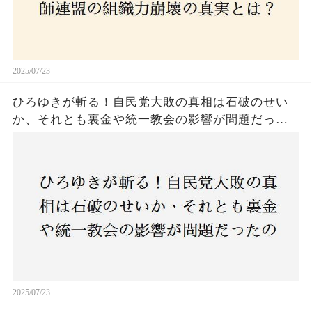
2025/07/23
ひろゆきが斬る！自民党大敗の真相は石破のせい
か、それとも裏金や統一教会の影響が問題だった
のか？ 責任論に揺れる自民党に新たな疑惑が浮
上！
2025/07/23