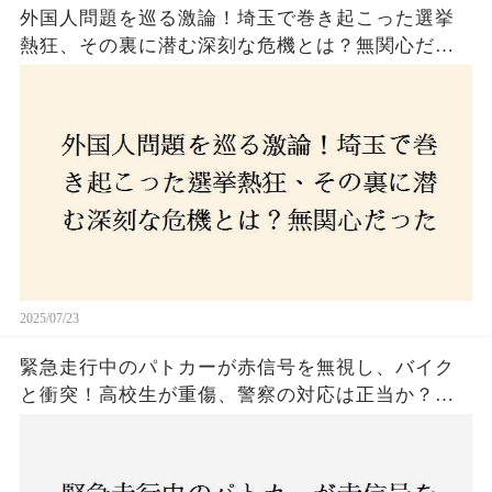
外国人問題を巡る激論！埼玉で巻き起こった選挙
熱狂、その裏に潜む深刻な危機とは？無関心だっ
た市民が感じた「漠然とした不安」、そして「日
本人ファースト」を掲げた新興勢力の台頭。勝因
はネットとSNS、それとも底知れぬ恐怖？政治に無
関心な層が動いた背景にあるものとは？
2025/07/23
緊急走行中のパトカーが赤信号を無視し、バイク
と衝突！高校生が重傷、警察の対応は正当か？兵
庫・明石市で起きた衝撃の事故