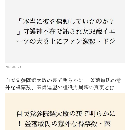
ジャース救援陣の崩壊が止まらないワケとは
2025/07/23
自民党参院選大敗の裏で明らかに！ 釜萢敏氏の意
外な得票数、医師連盟の組織力崩壊の真実とは？
コロナ禍の注目人物も票を伸ばせず、組織再建の
危機に直面！あなたはこの結果をどう見る？