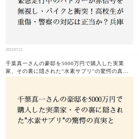
2025/07/23
千葉真一さんの豪邸を5000万円で購入した実業
家、その裏に隠された”水素サプリ”の驚愕の真実
とは？コロナ拒否と30錠の謎のサプリメント。彼
の死と実業家との深い因縁が明らかに！