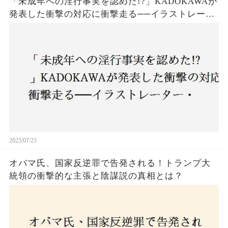
「未成年への淫行事実を認めた!?」KADOKAWAが
発表した衝撃の対応に衝撃走る──イラストレータ
ー・がおう氏の作品絶版&配信停止の裏側とは
2025/07/23
オバマ氏、国家反逆罪で告発される！トランプ大
統領の衝撃的な主張と陰謀説の真相とは？