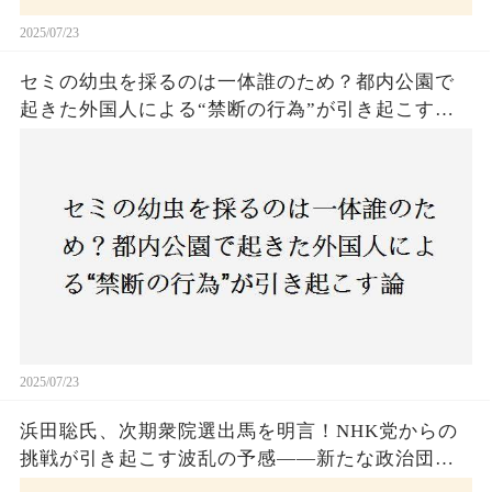
2025/07/23
セミの幼虫を採るのは一体誰のため？都内公園で
起きた外国人による“禁断の行為”が引き起こす論
争とは！子どもたちの楽しみが奪われる？それと
も新たな食文化の一環？
2025/07/23
浜田聡氏、次期衆院選出馬を明言！NHK党からの
挑戦が引き起こす波乱の予感——新たな政治団体
設立に込めた思いとは？「共和党？自由党？」そ