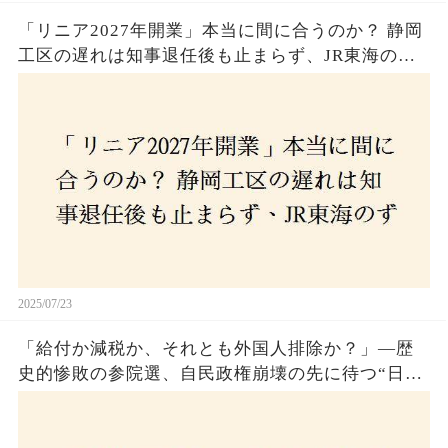
「リニア2027年開業」本当に間に合うのか？ 静岡
工区の遅れは知事退任後も止まらず、JR東海のず
さんな計画とは？
2025/07/23
「給付か減税か、それとも外国人排除か？」―歴
史的惨敗の参院選、自民政権崩壊の先に待つ“日本
経済の自滅シナリオ”とは？なぜ国民は『痛み』を
選び続けるのか