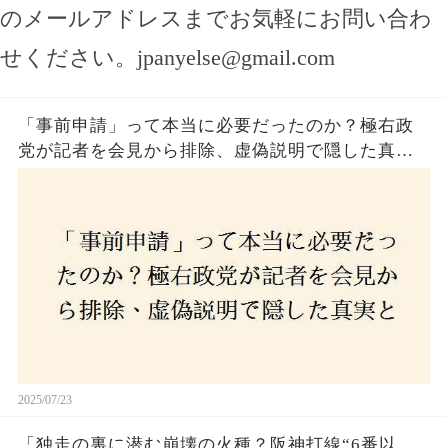
のメールアドレスまでお気軽にお問い合わ
せください。
jpanyelse@gmail.com
「事前申請」って本当に必要だったのか？極右政
党が記者を会見から排除、虚偽説明で隠した真実
とは？
2025/07/23
「独走の裏に潜む崩壊の火種？阪神打線“6番以