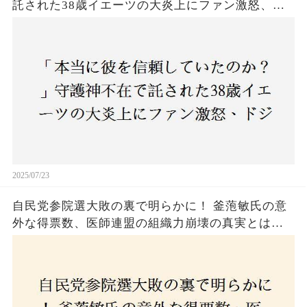
託された38歳イエーツの大炎上にファン激怒、ド
ジャース救援陣の崩壊が止まらないワケとは
2025/07/23
自民党参院選大敗の裏で明らかに！ 釜萢敏氏の意
外な得票数、医師連盟の組織力崩壊の真実とは？
コロナ禍の注目人物も票を伸ばせず、組織再建の
危機に直面！あなたはこの結果をどう見る？