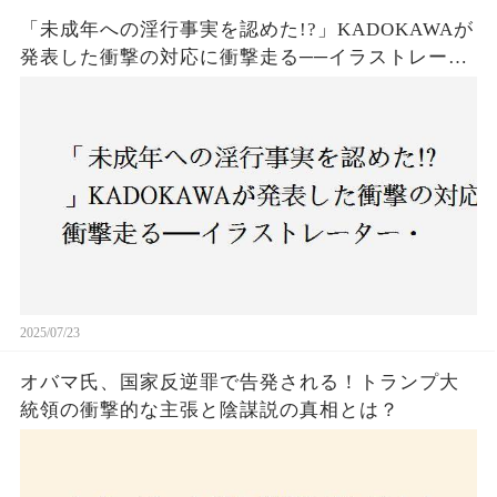
「未成年への淫行事実を認めた!?」KADOKAWAが
発表した衝撃の対応に衝撃走る──イラストレータ
ー・がおう氏の作品絶版&配信停止の裏側とは
2025/07/23
オバマ氏、国家反逆罪で告発される！トランプ大
統領の衝撃的な主張と陰謀説の真相とは？