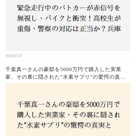
2025/07/23
千葉真一さんの豪邸を5000万円で購入した実業
家、その裏に隠された”水素サプリ”の驚愕の真実
とは？コロナ拒否と30錠の謎のサプリメント。彼
の死と実業家との深い因縁が明らかに！