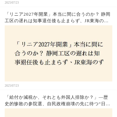
2025/07/23
「リニア2027年開業」本当に間に合うのか？ 静岡
工区の遅れは知事退任後も止まらず、JR東海のず
さんな計画とは？
2025/07/23
「給付か減税か、それとも外国人排除か？」―歴
史的惨敗の参院選、自民政権崩壊の先に待つ“日本
経済の自滅シナリオ”とは？なぜ国民は『痛み』を
選び続けるのか