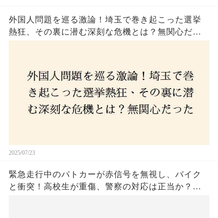
外国人問題を巡る激論！埼玉で巻き起こった選挙
熱狂、その裏に潜む深刻な危機とは？無関心だっ
た市民が感じた「漠然とした不安」、そして「日
本人ファースト」を掲げた新興勢力の台頭。勝因
はネットとSNS、それとも底知れぬ恐怖？政治に無
関心な層が動いた背景にあるものとは？
2025/07/23
緊急走行中のパトカーが赤信号を無視し、バイク
と衝突！高校生が重傷、警察の対応は正当か？兵
庫・明石市で起きた衝撃の事故