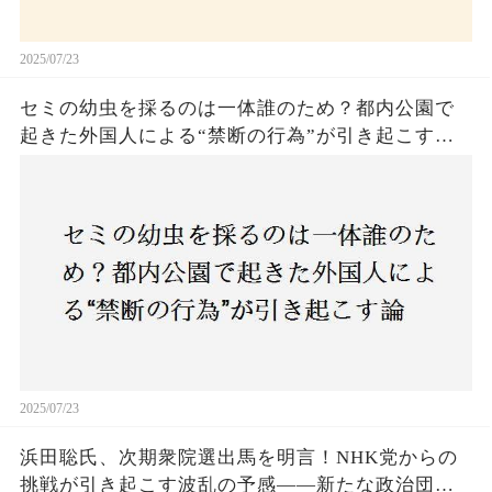
2025/07/23
セミの幼虫を採るのは一体誰のため？都内公園で
起きた外国人による“禁断の行為”が引き起こす論
争とは！子どもたちの楽しみが奪われる？それと
も新たな食文化の一環？
2025/07/23
浜田聡氏、次期衆院選出馬を明言！NHK党からの
挑戦が引き起こす波乱の予感——新たな政治団体