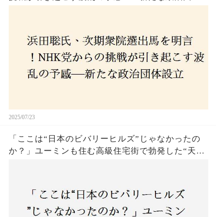
設立に込めた思いとは？「共和党？自由党？」そ
の選択肢に隠された真意とは
2025/07/23
「ここは“日本のビバリーヒルズ”じゃなかったの
か？」ユーミンも住む高級住宅街で勃発した“天井
バトル”の真相──景観ルールを無視した建築に住
民激怒！