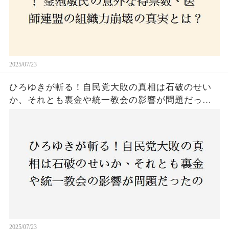
2025/07/23
ひろゆきが斬る！自民党大敗の真相は石破のせい
か、それとも裏金や統一教会の影響が問題だった
のか？ 責任論に揺れる自民党に新たな疑惑が浮
上！
2025/07/23