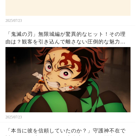
2025/07/23
「鬼滅の刃」無限城編が驚異的なヒット！その理
由は？観客を引き込んで離さない圧倒的な魅力と
は！
2025/07/23
「本当に彼を信頼していたのか？」守護神不在で