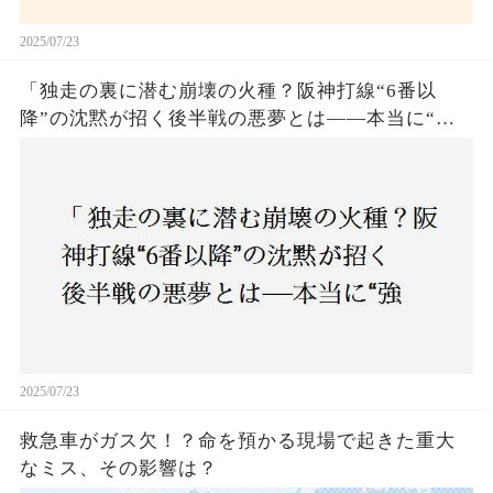
2025/07/23
「独走の裏に潜む崩壊の火種？阪神打線“6番以
降”の沈黙が招く後半戦の悪夢とは——本当に“強
いチーム”と呼べるのか？」
2025/07/23
救急車がガス欠！？命を預かる現場で起きた重大
なミス、その影響は？