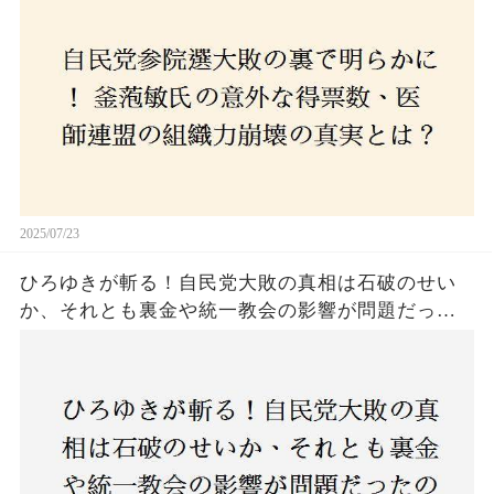
危機に直面！あなたはこの結果をどう見る？
2025/07/23
ひろゆきが斬る！自民党大敗の真相は石破のせい
か、それとも裏金や統一教会の影響が問題だった
のか？ 責任論に揺れる自民党に新たな疑惑が浮
上！