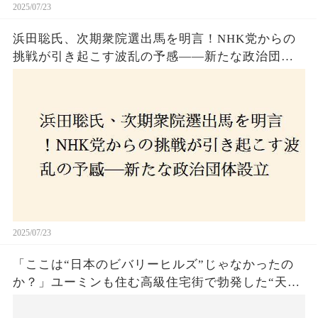
2025/07/23
浜田聡氏、次期衆院選出馬を明言！NHK党からの
挑戦が引き起こす波乱の予感——新たな政治団体
設立に込めた思いとは？「共和党？自由党？」そ
の選択肢に隠された真意とは
2025/07/23
「ここは“日本のビバリーヒルズ”じゃなかったの
か？」ユーミンも住む高級住宅街で勃発した“天井
バトル”の真相──景観ルールを無視した建築に住
民激怒！