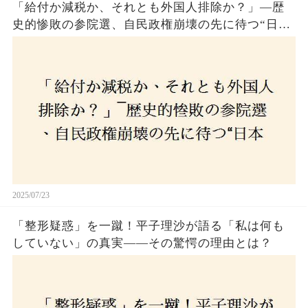
「給付か減税か、それとも外国人排除か？」―歴
史的惨敗の参院選、自民政権崩壊の先に待つ“日本
経済の自滅シナリオ”とは？なぜ国民は『痛み』を
選び続けるのか
2025/07/23
「整形疑惑」を一蹴！平子理沙が語る「私は何も
していない」の真実——その驚愕の理由とは？