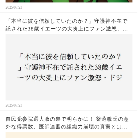
2025/07/23
「本当に彼を信頼していたのか？」守護神不在で
託された38歳イエーツの大炎上にファン激怒、ド
ジャース救援陣の崩壊が止まらないワケとは
2025/07/23
自民党参院選大敗の裏で明らかに！ 釜萢敏氏の意
外な得票数、医師連盟の組織力崩壊の真実とは？
コロナ禍の注目人物も票を伸ばせず、組織再建の