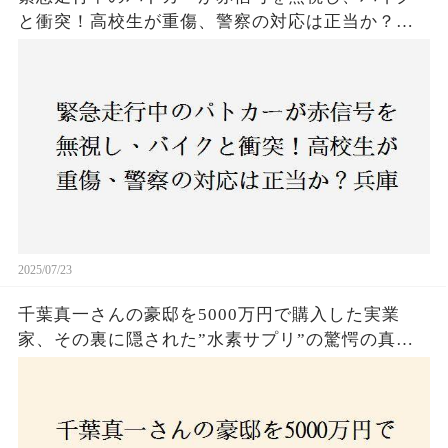
と衝突！高校生が重傷、警察の対応は正当か？兵
庫・明石市で起きた衝撃の事故
2025/07/23
千葉真一さんの豪邸を5000万円で購入した実業
家、その裏に隠された”水素サプリ”の驚愕の真実
とは？コロナ拒否と30錠の謎のサプリメント。彼
の死と実業家との深い因縁が明らかに！