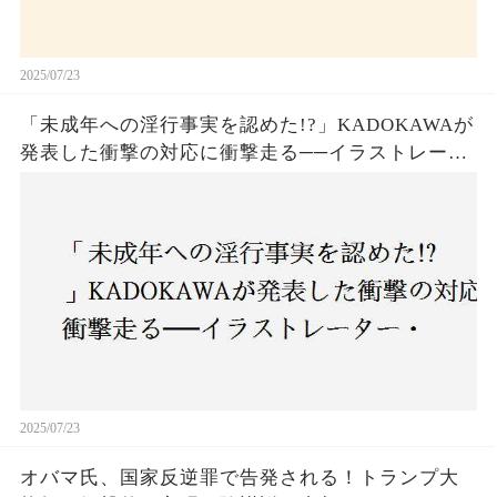
2025/07/23
「未成年への淫行事実を認めた!?」KADOKAWAが
発表した衝撃の対応に衝撃走る──イラストレータ
ー・がおう氏の作品絶版&配信停止の裏側とは
2025/07/23
オバマ氏、国家反逆罪で告発される！トランプ大