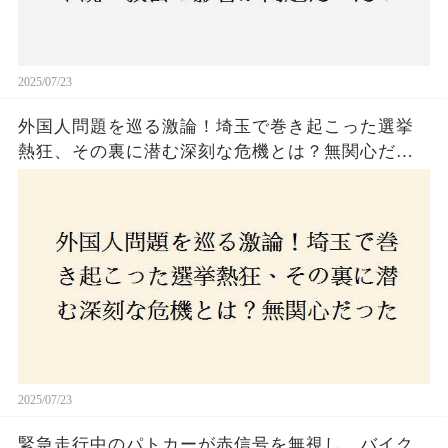
2025/07/23
外国人問題を巡る激論！埼玉で巻き起こった選挙
熱狂、その裏に潜む深刻な危機とは？無関心だっ
た市民が感じた「漠然とした不安」、そして「日
本人ファースト」を掲げた新興勢力の台頭。勝因
はネットとSNS、それとも底知れぬ恐怖？政治に無
関心な層が動いた背景にあるものとは？
2025/07/23
緊急走行中のパトカーが赤信号を無視し、バイク