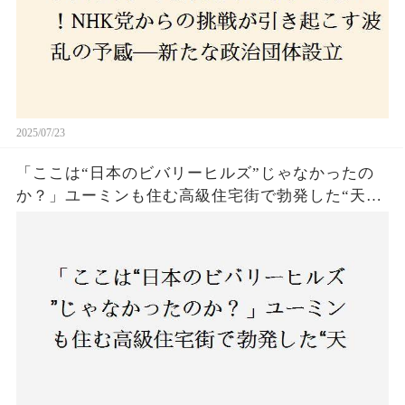
2025/07/23
「ここは“日本のビバリーヒルズ”じゃなかったの
か？」ユーミンも住む高級住宅街で勃発した“天井
バトル”の真相──景観ルールを無視した建築に住
民激怒！