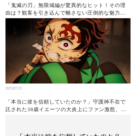
「鬼滅の刃」無限城編が驚異的なヒット！その理
由は？観客を引き込んで離さない圧倒的な魅力と
は！
2025/07/23
「本当に彼を信頼していたのか？」守護神不在で
託された38歳イエーツの大炎上にファン激怒、ド
ジャース救援陣の崩壊が止まらないワケとは