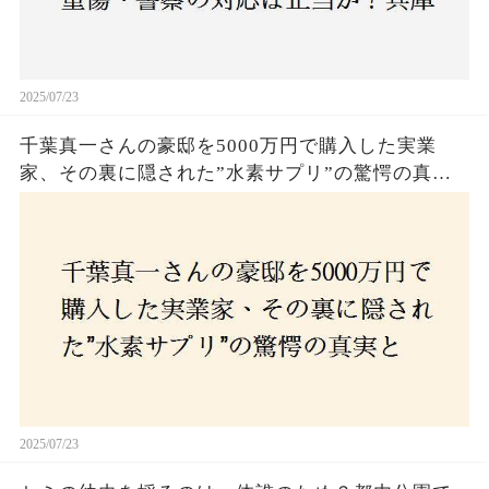
2025/07/23
千葉真一さんの豪邸を5000万円で購入した実業
家、その裏に隠された”水素サプリ”の驚愕の真実
とは？コロナ拒否と30錠の謎のサプリメント。彼
の死と実業家との深い因縁が明らかに！
2025/07/23