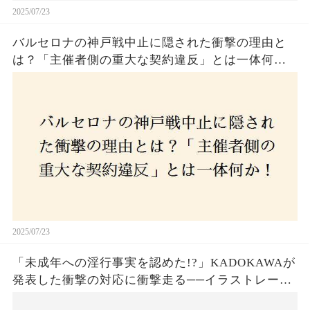
2025/07/23
バルセロナの神戸戦中止に隠された衝撃の理由と
は？「主催者側の重大な契約違反」とは一体何
か！？ファンは一体誰を責めるべきなのか？
2025/07/23
「未成年への淫行事実を認めた!?」KADOKAWAが
発表した衝撃の対応に衝撃走る──イラストレータ
ー・がおう氏の作品絶版&配信停止の裏側とは