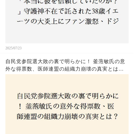
2025/07/23
自民党参院選大敗の裏で明らかに！ 釜萢敏氏の意
外な得票数、医師連盟の組織力崩壊の真実とは？
コロナ禍の注目人物も票を伸ばせず、組織再建の
危機に直面！あなたはこの結果をどう見る？