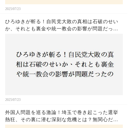
2025/07/23
ひろゆきが斬る！自民党大敗の真相は石破のせい
か、それとも裏金や統一教会の影響が問題だった
のか？ 責任論に揺れる自民党に新たな疑惑が浮
上！
2025/07/23
外国人問題を巡る激論！埼玉で巻き起こった選挙
熱狂、その裏に潜む深刻な危機とは？無関心だっ
た市民が感じた「漠然とした不安」、そして「日