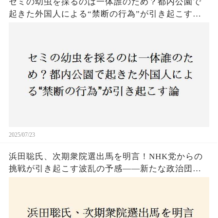
セミの幼虫を採るのは一体誰のため？都内公園で
起きた外国人による“禁断の行為”が引き起こす論
争とは！子どもたちの楽しみが奪われる？それと
も新たな食文化の一環？
2025/07/23
浜田聡氏、次期衆院選出馬を明言！NHK党からの
挑戦が引き起こす波乱の予感——新たな政治団体
設立に込めた思いとは？「共和党？自由党？」そ
の選択肢に隠された真意とは