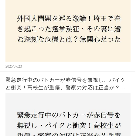
本人ファースト」を掲げた新興勢力の台頭。勝因
はネットとSNS、それとも底知れぬ恐怖？政治に無
関心な層が動いた背景にあるものとは？
2025/07/23
緊急走行中のパトカーが赤信号を無視し、バイク
と衝突！高校生が重傷、警察の対応は正当か？兵
庫・明石市で起きた衝撃の事故