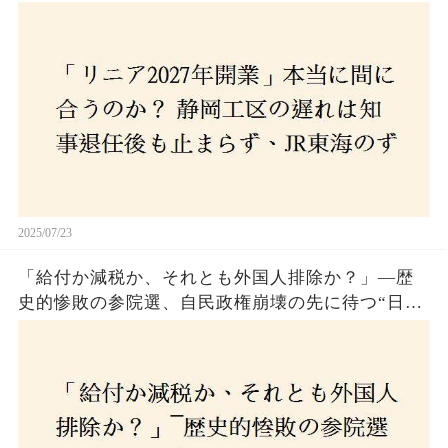
さんな計画とは？
2025/07/23
「給付か減税か、それとも外国人排除か？」―歴
史的惨敗の参院選、自民政権崩壊の先に待つ“日本
経済の自滅シナリオ”とは？なぜ国民は『痛み』を
選び続けるのか