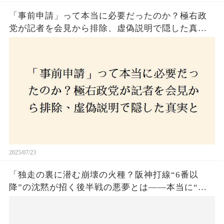
「事前申請」って本当に必要だったのか？極右政
党が記者を会見から排除、虚偽説明で隠した真実
とは？
2025/07/23
「独走の裏に潜む崩壊の火種？阪神打線“6番以
降”の沈黙が招く後半戦の悪夢とは——本当に“強
いチーム”と呼べるのか？」