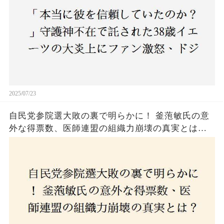
2025/07/23
自民党参院選大敗の裏で明らかに！ 釜萢敏氏の意
外な得票数、医師連盟の組織力崩壊の真実とは？
コロナ禍の注目人物も票を伸ばせず、組織再建の
危機に直面！あなたはこの結果をどう見る？