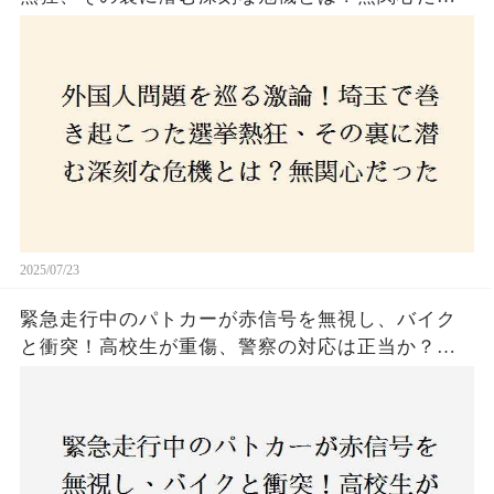
た市民が感じた「漠然とした不安」、そして「日
本人ファースト」を掲げた新興勢力の台頭。勝因
はネットとSNS、それとも底知れぬ恐怖？政治に無
関心な層が動いた背景にあるものとは？
2025/07/23
緊急走行中のパトカーが赤信号を無視し、バイク
と衝突！高校生が重傷、警察の対応は正当か？兵
庫・明石市で起きた衝撃の事故