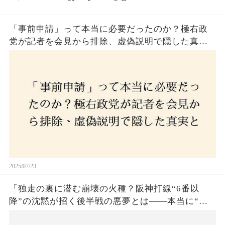
「事前申請」って本当に必要だったのか？極右政
党が記者を会見から排除、虚偽説明で隠した真実
とは？
2025/07/23
「独走の裏に潜む崩壊の火種？阪神打線“6番以
降”の沈黙が招く後半戦の悪夢とは——本当に“強
いチーム”と呼べるのか？」