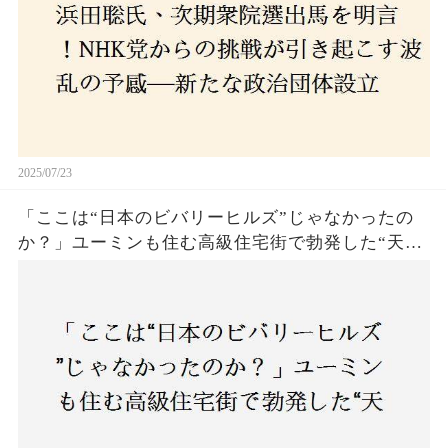
2025/07/23
「ここは“日本のビバリーヒルズ”じゃなかったの
か？」ユーミンも住む高級住宅街で勃発した“天井
バトル”の真相──景観ルールを無視した建築に住
民激怒！