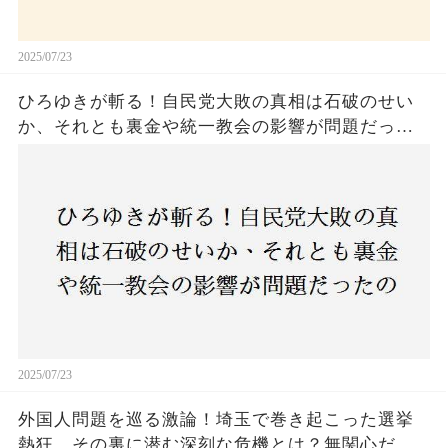
2025/07/23
ひろゆきが斬る！自民党大敗の真相は石破のせい
か、それとも裏金や統一教会の影響が問題だった
のか？ 責任論に揺れる自民党に新たな疑惑が浮
上！
2025/07/23
外国人問題を巡る激論！埼玉で巻き起こった選挙
熱狂、その裏に潜む深刻な危機とは？無関心だっ