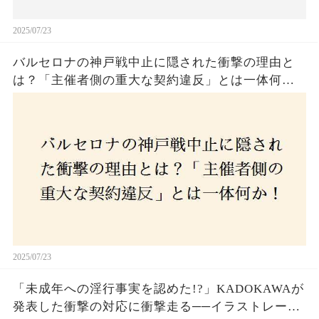
2025/07/23
バルセロナの神戸戦中止に隠された衝撃の理由と
は？「主催者側の重大な契約違反」とは一体何
か！？ファンは一体誰を責めるべきなのか？
2025/07/23
「未成年への淫行事実を認めた!?」KADOKAWAが
発表した衝撃の対応に衝撃走る──イラストレータ