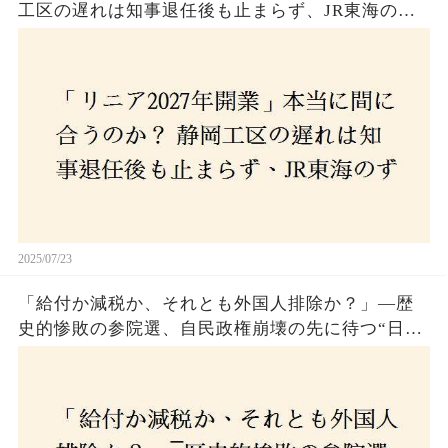
工区の遅れは知事退任後も止まらず、JR東海のず
さんな計画とは？
2025/07/23
「給付か減税か、それとも外国人排除か？」―歴
史的惨敗の参院選、自民政権崩壊の先に待つ“日本
経済の自滅シナリオ”とは？なぜ国民は『痛み』を
選び続けるのか