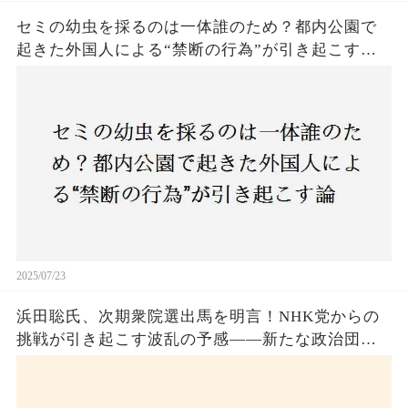
セミの幼虫を採るのは一体誰のため？都内公園で
起きた外国人による“禁断の行為”が引き起こす論
争とは！子どもたちの楽しみが奪われる？それと
も新たな食文化の一環？
2025/07/23
浜田聡氏、次期衆院選出馬を明言！NHK党からの
挑戦が引き起こす波乱の予感——新たな政治団体
設立に込めた思いとは？「共和党？自由党？」そ
の選択肢に隠された真意とは