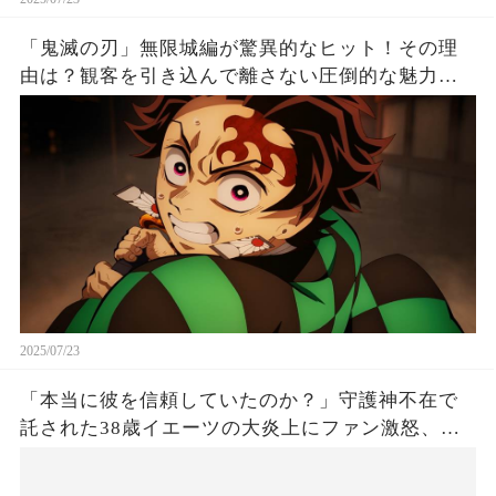
「鬼滅の刃」無限城編が驚異的なヒット！その理
由は？観客を引き込んで離さない圧倒的な魅力と
は！
2025/07/23
「本当に彼を信頼していたのか？」守護神不在で
託された38歳イエーツの大炎上にファン激怒、ド
ジャース救援陣の崩壊が止まらないワケとは