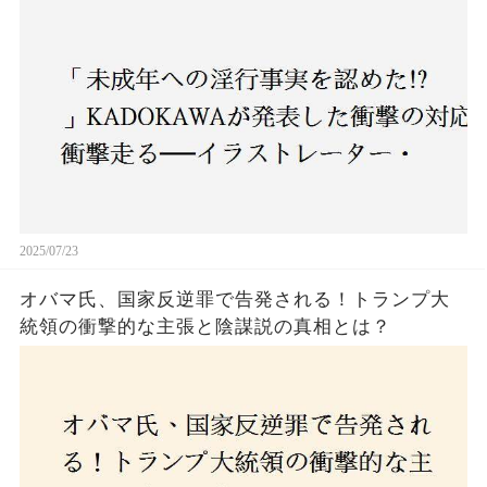
ー・がおう氏の作品絶版&配信停止の裏側とは
2025/07/23
オバマ氏、国家反逆罪で告発される！トランプ大
統領の衝撃的な主張と陰謀説の真相とは？