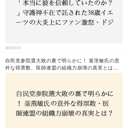
2025/07/23
自民党参院選大敗の裏で明らかに！ 釜萢敏氏の意
外な得票数、医師連盟の組織力崩壊の真実とは？
コロナ禍の注目人物も票を伸ばせず、組織再建の
危機に直面！あなたはこの結果をどう見る？