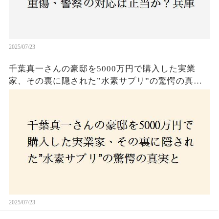
2025/07/23
千葉真一さんの豪邸を5000万円で購入した実業
家、その裏に隠された”水素サプリ”の驚愕の真実
とは？コロナ拒否と30錠の謎のサプリメント。彼
の死と実業家との深い因縁が明らかに！
2025/07/23