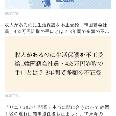
2025/07/23
収入があるのに生活保護を不正受給…韓国籍会社
員、455万円詐取の手口とは？ 3年間で多額の不正
受給、広島で逮捕の背景に隠された真実とは！
2025/07/23
「リニア2027年開業」本当に間に合うのか？ 静岡
工区の遅れは知事退任後も止まらず、JR東海のず