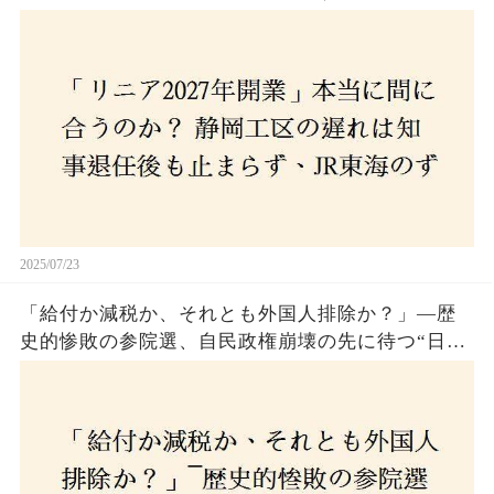
さんな計画とは？
2025/07/23
「給付か減税か、それとも外国人排除か？」―歴
史的惨敗の参院選、自民政権崩壊の先に待つ“日本
経済の自滅シナリオ”とは？なぜ国民は『痛み』を
選び続けるのか