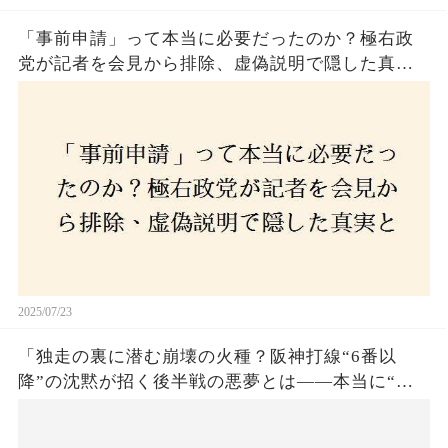
「事前申請」って本当に必要だったのか？極右政
党が記者を会見から排除、虚偽説明で隠した真実
とは？
2025/07/23
「独走の裏に潜む崩壊の火種？阪神打線“6番以
降”の沈黙が招く後半戦の悪夢とは——本当に“強
いチーム”と呼べるのか？」