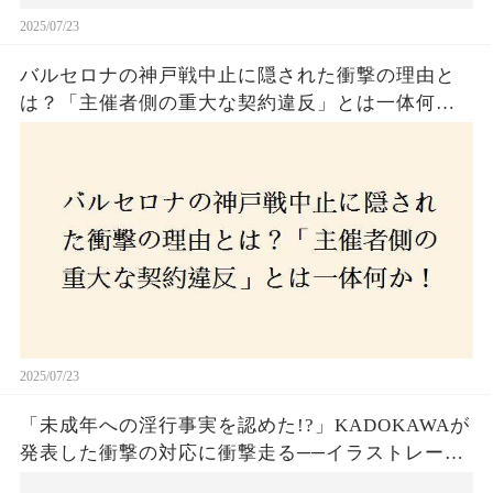
2025/07/23
バルセロナの神戸戦中止に隠された衝撃の理由と
は？「主催者側の重大な契約違反」とは一体何
か！？ファンは一体誰を責めるべきなのか？
2025/07/23
「未成年への淫行事実を認めた!?」KADOKAWAが
発表した衝撃の対応に衝撃走る──イラストレータ
ー・がおう氏の作品絶版&配信停止の裏側とは