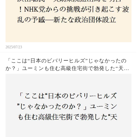
2025/07/23
「ここは“日本のビバリーヒルズ”じゃなかったの
か？」ユーミンも住む高級住宅街で勃発した“天井
バトル”の真相──景観ルールを無視した建築に住
民激怒！