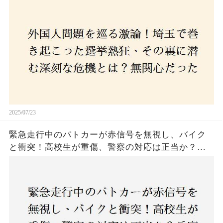
た市民が感じた「漠然とした不安」、そして「日
本人ファースト」を掲げた新興勢力の台頭。勝因
はネットとSNS、それとも底知れぬ恐怖？政治に無
関心な層が動いた背景にあるものとは？
2025/07/23
緊急走行中のパトカーが赤信号を無視し、バイク
と衝突！高校生が重傷、警察の対応は正当か？兵
庫・明石市で起きた衝撃の事故