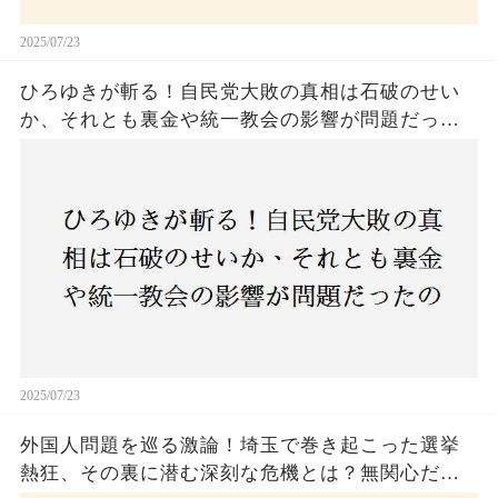
2025/07/23
ひろゆきが斬る！自民党大敗の真相は石破のせい
か、それとも裏金や統一教会の影響が問題だった
のか？ 責任論に揺れる自民党に新たな疑惑が浮
上！
2025/07/23
外国人問題を巡る激論！埼玉で巻き起こった選挙
熱狂、その裏に潜む深刻な危機とは？無関心だっ