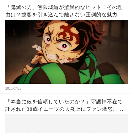
「鬼滅の刃」無限城編が驚異的なヒット！その理
由は？観客を引き込んで離さない圧倒的な魅力と
は！
2025/07/23
「本当に彼を信頼していたのか？」守護神不在で
託された38歳イエーツの大炎上にファン激怒、ド
ジャース救援陣の崩壊が止まらないワケとは