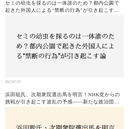
セミの幼虫を採るのは一体誰のため？都内公園で
起きた外国人による“禁断の行為”が引き起こす論
争とは！子どもたちの楽しみが奪われる？それと
も新たな食文化の一環？
2025/07/23
浜田聡氏、次期衆院選出馬を明言！NHK党からの
挑戦が引き起こす波乱の予感——新たな政治団体
設立に込めた思いとは？「共和党？自由党？」そ
の選択肢に隠された真意とは