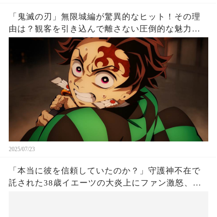
「鬼滅の刃」無限城編が驚異的なヒット！その理
由は？観客を引き込んで離さない圧倒的な魅力と
は！
2025/07/23
「本当に彼を信頼していたのか？」守護神不在で
託された38歳イエーツの大炎上にファン激怒、ド
ジャース救援陣の崩壊が止まらないワケとは