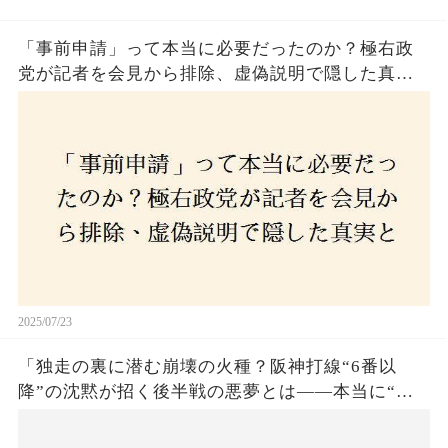
「事前申請」って本当に必要だったのか？極右政
党が記者を会見から排除、虚偽説明で隠した真実
とは？
2025/07/23
「独走の裏に潜む崩壊の火種？阪神打線“6番以
降”の沈黙が招く後半戦の悪夢とは——本当に“強
いチーム”と呼べるのか？」