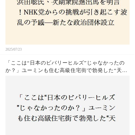
2025/07/23
「ここは“日本のビバリーヒルズ”じゃなかったの
か？」ユーミンも住む高級住宅街で勃発した“天井
バトル”の真相──景観ルールを無視した建築に住
民激怒！