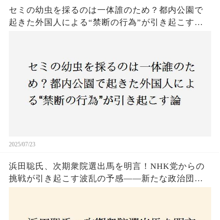
セミの幼虫を採るのは一体誰のため？都内公園で
起きた外国人による“禁断の行為”が引き起こす論
争とは！子どもたちの楽しみが奪われる？それと
も新たな食文化の一環？
2025/07/23
浜田聡氏、次期衆院選出馬を明言！NHK党からの
挑戦が引き起こす波乱の予感——新たな政治団体
設立に込めた思いとは？「共和党？自由党？」そ
の選択肢に隠された真意とは