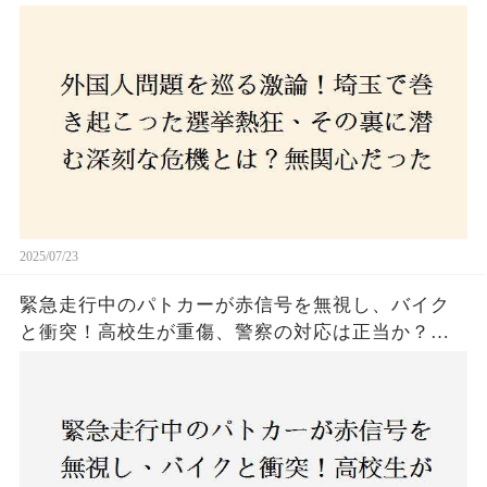
た市民が感じた「漠然とした不安」、そして「日
本人ファースト」を掲げた新興勢力の台頭。勝因
はネットとSNS、それとも底知れぬ恐怖？政治に無
関心な層が動いた背景にあるものとは？
2025/07/23
緊急走行中のパトカーが赤信号を無視し、バイク
と衝突！高校生が重傷、警察の対応は正当か？兵
庫・明石市で起きた衝撃の事故