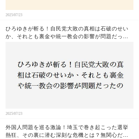
2025/07/23
ひろゆきが斬る！自民党大敗の真相は石破のせい
か、それとも裏金や統一教会の影響が問題だった
のか？ 責任論に揺れる自民党に新たな疑惑が浮
上！
2025/07/23
外国人問題を巡る激論！埼玉で巻き起こった選挙
熱狂、その裏に潜む深刻な危機とは？無関心だっ