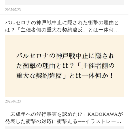
2025/07/23
バルセロナの神戸戦中止に隠された衝撃の理由と
は？「主催者側の重大な契約違反」とは一体何
か！？ファンは一体誰を責めるべきなのか？
2025/07/23
「未成年への淫行事実を認めた!?」KADOKAWAが
発表した衝撃の対応に衝撃走る──イラストレータ
ー・がおう氏の作品絶版&配信停止の裏側とは