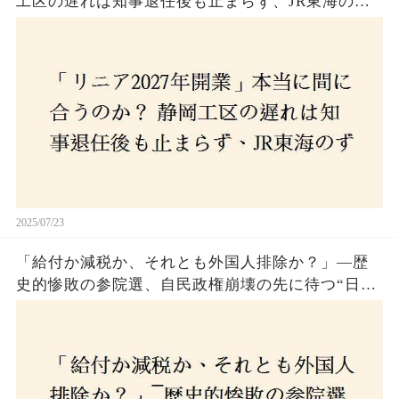
工区の遅れは知事退任後も止まらず、JR東海のず
さんな計画とは？
2025/07/23
「給付か減税か、それとも外国人排除か？」―歴
史的惨敗の参院選、自民政権崩壊の先に待つ“日本
経済の自滅シナリオ”とは？なぜ国民は『痛み』を
選び続けるのか