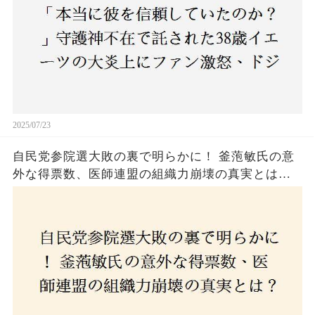
2025/07/23
自民党参院選大敗の裏で明らかに！ 釜萢敏氏の意
外な得票数、医師連盟の組織力崩壊の真実とは？
コロナ禍の注目人物も票を伸ばせず、組織再建の
危機に直面！あなたはこの結果をどう見る？