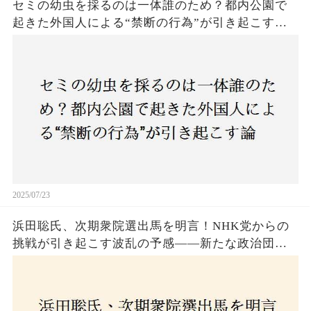
セミの幼虫を採るのは一体誰のため？都内公園で
起きた外国人による“禁断の行為”が引き起こす論
争とは！子どもたちの楽しみが奪われる？それと
も新たな食文化の一環？
2025/07/23
浜田聡氏、次期衆院選出馬を明言！NHK党からの
挑戦が引き起こす波乱の予感——新たな政治団体
設立に込めた思いとは？「共和党？自由党？」そ
の選択肢に隠された真意とは