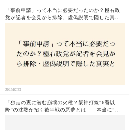
「事前申請」って本当に必要だったのか？極右政
党が記者を会見から排除、虚偽説明で隠した真実
とは？
2025/07/23
「独走の裏に潜む崩壊の火種？阪神打線“6番以
降”の沈黙が招く後半戦の悪夢とは——本当に“強
いチーム”と呼べるのか？」