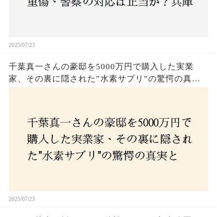
2025/07/23
千葉真一さんの豪邸を5000万円で購入した実業
家、その裏に隠された”水素サプリ”の驚愕の真実
とは？コロナ拒否と30錠の謎のサプリメント。彼
の死と実業家との深い因縁が明らかに！
2025/07/23