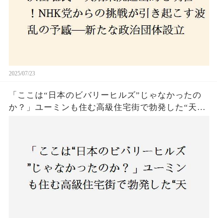
2025/07/23
「ここは“日本のビバリーヒルズ”じゃなかったの
か？」ユーミンも住む高級住宅街で勃発した“天井
バトル”の真相──景観ルールを無視した建築に住
民激怒！