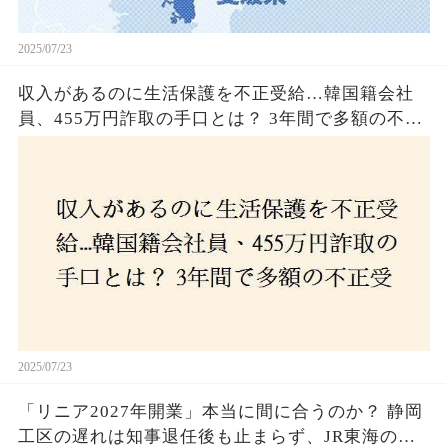
2025/07/23
収入があるのに生活保護を不正受給…韓国籍会社
員、455万円詐取の手口とは？ 3年間で多額の不正
受給、広島で逮捕の背景に隠された真実とは！
2025/07/23
「リニア2027年開業」本当に間に合うのか？ 静岡
工区の遅れは知事退任後も止まらず、JR東海のず