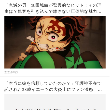
「鬼滅の刃」無限城編が驚異的なヒット！その理
由は？観客を引き込んで離さない圧倒的な魅力と
は！
2025/07/23
「本当に彼を信頼していたのか？」守護神不在で
託された38歳イエーツの大炎上にファン激怒、ド
ジャース救援陣の崩壊が止まらないワケとは