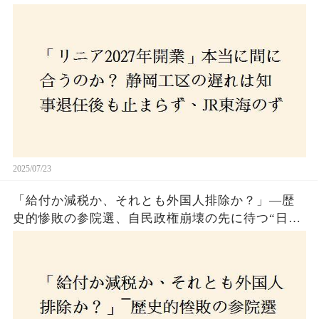
さんな計画とは？
2025/07/23
「給付か減税か、それとも外国人排除か？」―歴
史的惨敗の参院選、自民政権崩壊の先に待つ“日本
経済の自滅シナリオ”とは？なぜ国民は『痛み』を
選び続けるのか