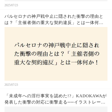
2025/07/23
バルセロナの神戸戦中止に隠された衝撃の理由と
は？「主催者側の重大な契約違反」とは一体何
か！？ファンは一体誰を責めるべきなのか？
2025/07/23
「未成年への淫行事実を認めた!?」KADOKAWAが
発表した衝撃の対応に衝撃走る──イラストレータ
ー・がおう氏の作品絶版&配信停止の裏側とは