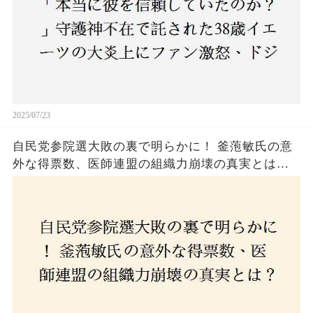
2025/07/23
自民党参院選大敗の裏で明らかに！ 釜萢敏氏の意
外な得票数、医師連盟の組織力崩壊の真実とは？
コロナ禍の注目人物も票を伸ばせず、組織再建の
危機に直面！あなたはこの結果をどう見る？