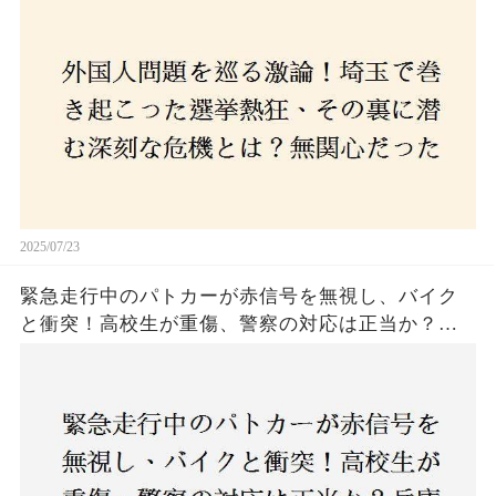
本人ファースト」を掲げた新興勢力の台頭。勝因
はネットとSNS、それとも底知れぬ恐怖？政治に無
関心な層が動いた背景にあるものとは？
2025/07/23
緊急走行中のパトカーが赤信号を無視し、バイク
と衝突！高校生が重傷、警察の対応は正当か？兵
庫・明石市で起きた衝撃の事故