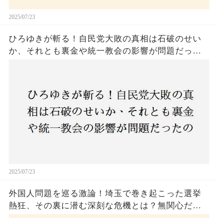
2025/07/23
ひろゆきが斬る！自民党大敗の真相は石破のせい
か、それとも裏金や統一教会の影響が問題だった
のか？ 責任論に揺れる自民党に新たな疑惑が浮
上！
2025/07/23
外国人問題を巡る激論！埼玉で巻き起こった選挙
熱狂、その裏に潜む深刻な危機とは？無関心だっ
た市民が感じた「漠然とした不安」、そして「日