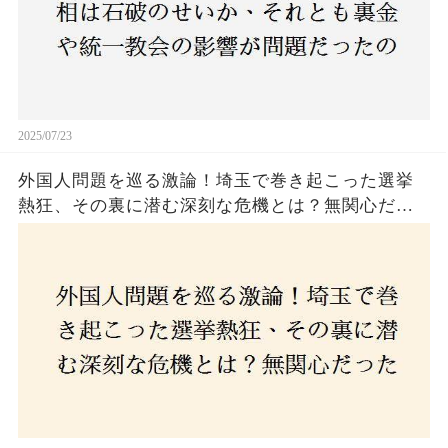
2025/07/23
外国人問題を巡る激論！埼玉で巻き起こった選挙
熱狂、その裏に潜む深刻な危機とは？無関心だっ
た市民が感じた「漠然とした不安」、そして「日
本人ファースト」を掲げた新興勢力の台頭。勝因
はネットとSNS、それとも底知れぬ恐怖？政治に無
関心な層が動いた背景にあるものとは？