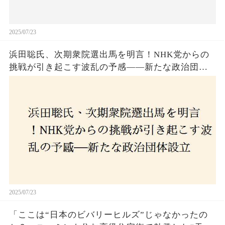
2025/07/23
浜田聡氏、次期衆院選出馬を明言！NHK党からの
挑戦が引き起こす波乱の予感——新たな政治団体
設立に込めた思いとは？「共和党？自由党？」そ
の選択肢に隠された真意とは
2025/07/23
「ここは“日本のビバリーヒルズ”じゃなかったの