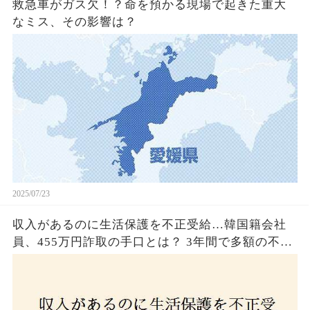
救急車がガス欠！？命を預かる現場で起きた重大
なミス、その影響は？
2025/07/23
収入があるのに生活保護を不正受給…韓国籍会社
員、455万円詐取の手口とは？ 3年間で多額の不正
受給、広島で逮捕の背景に隠された真実とは！