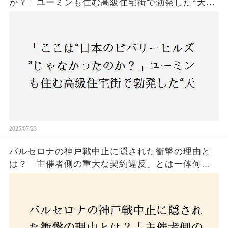
か？」ユーミンも住む高級住宅街で勃発した“天井
バトル”の真相──景観ルールを無視した建築に住
民激怒！
2025/07/23
バルセロナの神戸戦中止に隠された衝撃の理由と
は？「主催者側の重大な契約違反」とは一体何
か！？ファンは一体誰を責めるべきなのか？