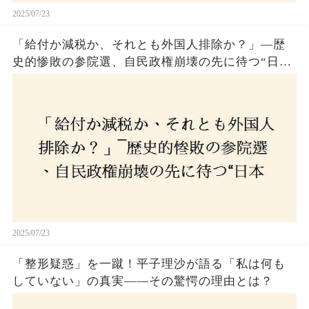
2025/07/23
「給付か減税か、それとも外国人排除か？」―歴
史的惨敗の参院選、自民政権崩壊の先に待つ“日本
経済の自滅シナリオ”とは？なぜ国民は『痛み』を
選び続けるのか
2025/07/23
「整形疑惑」を一蹴！平子理沙が語る「私は何も
していない」の真実——その驚愕の理由とは？