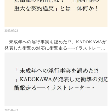
2025/07/23
「未成年への淫行事実を認めた!?」KADOKAWAが
発表した衝撃の対応に衝撃走る──イラストレータ
ー・がおう氏の作品絶版&配信停止の裏側とは
2025/07/23