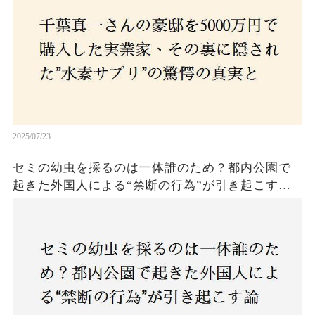
2025/07/23
セミの幼虫を採るのは一体誰のため？都内公園で
起きた外国人による“禁断の行為”が引き起こす論
争とは！子どもたちの楽しみが奪われる？それと
も新たな食文化の一環？