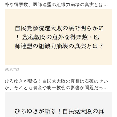
外な得票数、医師連盟の組織力崩壊の真実とは？
コロナ禍の注目人物も票を伸ばせず、組織再建の
危機に直面！あなたはこの結果をどう見る？
2025/07/23
ひろゆきが斬る！自民党大敗の真相は石破のせい
か、それとも裏金や統一教会の影響が問題だった
のか？ 責任論に揺れる自民党に新たな疑惑が浮
上！