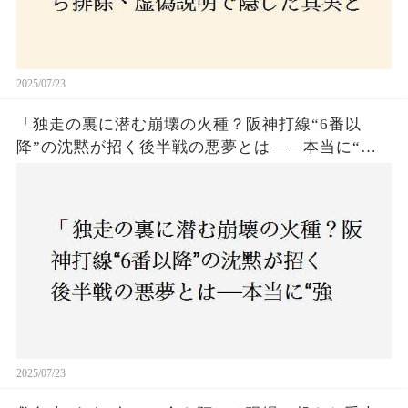
2025/07/23
「独走の裏に潜む崩壊の火種？阪神打線“6番以
降”の沈黙が招く後半戦の悪夢とは——本当に“強
いチーム”と呼べるのか？」
2025/07/23