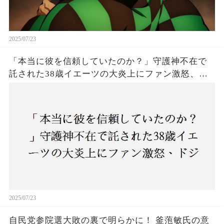
2025/07/23
「本当に彼を信頼していたのか？」守護神不在で
託された38歳イエーツの大炎上にファン激怒、ド
ジャース救援陣の崩壊が止まらないワケとは
2025/07/23
自民党参院選大敗の裏で明らかに！ 釜萢敏氏の意