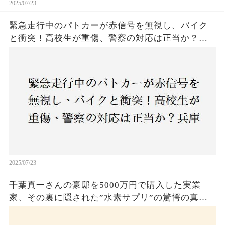
2025/07/23
緊急走行中のパトカーが赤信号を無視し、バイク
と衝突！高校生が重傷、警察の対応は正当か？兵
庫・明石市で起きた衝撃の事故
2025/07/23
千葉真一さんの豪邸を5000万円で購入した実業
家、その裏に隠された”水素サプリ”の驚愕の真実
とは？コロナ拒否と30錠の謎のサプリメント。彼
の死と実業家との深い因縁が明らかに！