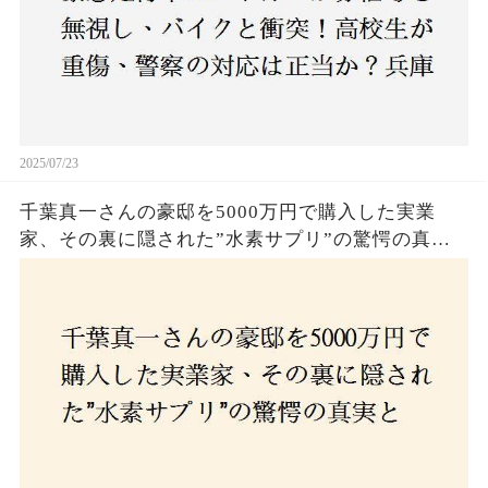
2025/07/23
千葉真一さんの豪邸を5000万円で購入した実業
家、その裏に隠された”水素サプリ”の驚愕の真実
とは？コロナ拒否と30錠の謎のサプリメント。彼
の死と実業家との深い因縁が明らかに！