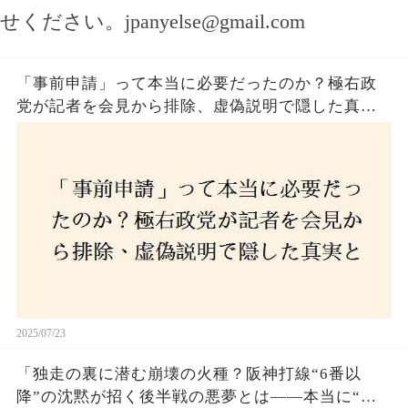
せください。
jpanyelse@gmail.com
「事前申請」って本当に必要だったのか？極右政
党が記者を会見から排除、虚偽説明で隠した真実
とは？
2025/07/23
「独走の裏に潜む崩壊の火種？阪神打線“6番以
降”の沈黙が招く後半戦の悪夢とは——本当に“強