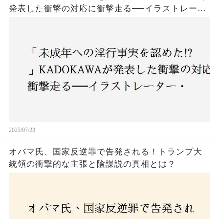
発表した衝撃の対応に衝撃走る──イラストレータ
ー・がおう氏の作品絶版&配信停止の裏側とは
2025/07/23
オバマ氏、国家反逆罪で告発される！トランプ大
統領の衝撃的な主張と陰謀説の真相とは？