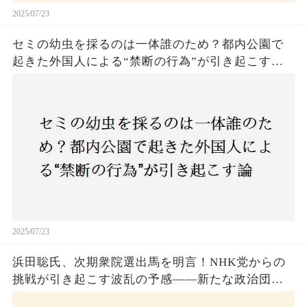
2025/07/23
セミの幼虫を採るのは一体誰のため？都内公園で
起きた外国人による“禁断の行為”が引き起こす論
争とは！子どもたちの楽しみが奪われる？それと
も新たな食文化の一環？
2025/07/23
浜田聡氏、次期衆院選出馬を明言！NHK党からの
挑戦が引き起こす波乱の予感——新たな政治団体
設立に込めた思いとは？「共和党？自由党？」そ