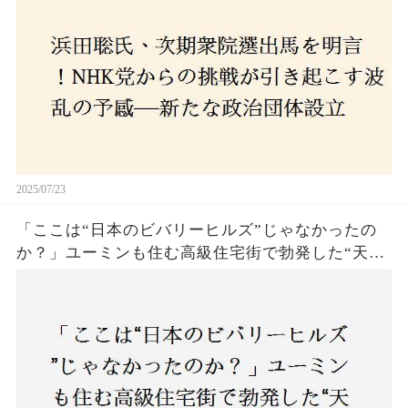
の選択肢に隠された真意とは
2025/07/23
「ここは“日本のビバリーヒルズ”じゃなかったの
か？」ユーミンも住む高級住宅街で勃発した“天井
バトル”の真相──景観ルールを無視した建築に住
民激怒！