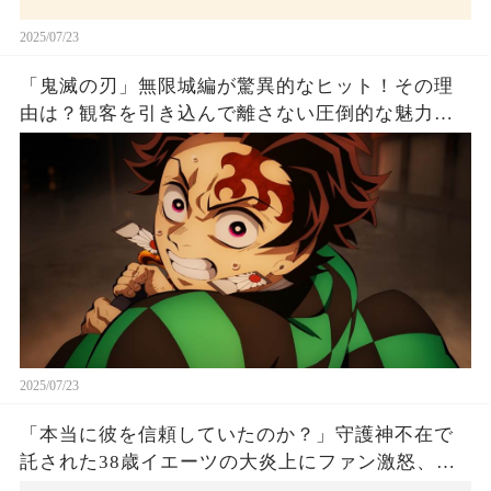
2025/07/23
「鬼滅の刃」無限城編が驚異的なヒット！その理
由は？観客を引き込んで離さない圧倒的な魅力と
は！
2025/07/23
「本当に彼を信頼していたのか？」守護神不在で
託された38歳イエーツの大炎上にファン激怒、ド
ジャース救援陣の崩壊が止まらないワケとは