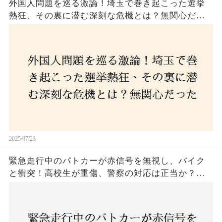
外国人問題を巡る激論！埼玉で巻き起こった選挙
熱狂、その裏に潜む深刻な危機とは？無関心だっ
た市民が感じた「漠然とした不安」、そして「日
本人ファースト」を掲げた新興勢力の台頭。勝因
はネットとSNS、それとも底知れぬ恐怖？政治に無
関心な層が動いた背景にあるものとは？
2025/07/23
緊急走行中のパトカーが赤信号を無視し、バイク
と衝突！高校生が重傷、警察の対応は正当か？兵
庫・明石市で起きた衝撃の事故