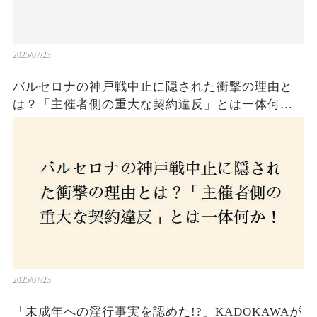
2025/07/23
バルセロナの神戸戦中止に隠された衝撃の理由と
は？「主催者側の重大な契約違反」とは一体何
か！？ファンは一体誰を責めるべきなのか？
2025/07/23
「未成年への淫行事実を認めた!?」KADOKAWAが