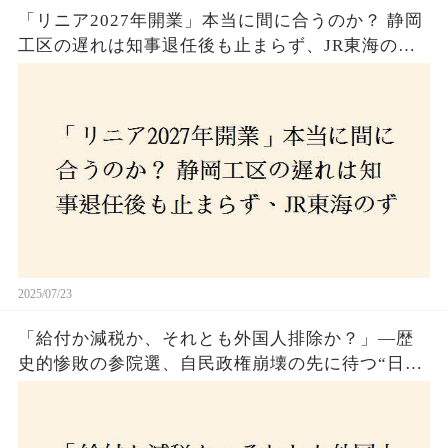
「リニア2027年開業」本当に間に合うのか？ 静岡
工区の遅れは知事退任後も止まらず、JR東海のず
さんな計画とは？
2025/07/23
「給付か減税か、それとも外国人排除か？」―歴
史的惨敗の参院選、自民政権崩壊の先に待つ“日本
経済の自滅シナリオ”とは？なぜ国民は『痛み』を
選び続けるのか