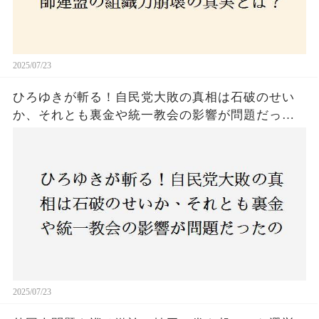
2025/07/23
ひろゆきが斬る！自民党大敗の真相は石破のせい
か、それとも裏金や統一教会の影響が問題だった
のか？ 責任論に揺れる自民党に新たな疑惑が浮
上！
2025/07/23