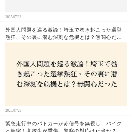
2025/07/23
外国人問題を巡る激論！埼玉で巻き起こった選挙
熱狂、その裏に潜む深刻な危機とは？無関心だっ
た市民が感じた「漠然とした不安」、そして「日
本人ファースト」を掲げた新興勢力の台頭。勝因
はネットとSNS、それとも底知れぬ恐怖？政治に無
関心な層が動いた背景にあるものとは？
2025/07/23
緊急走行中のパトカーが赤信号を無視し、バイク
と衝突！高校生が重傷、警察の対応は正当か？兵