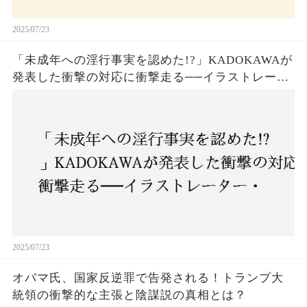
2025/07/23
「未成年への淫行事実を認めた!?」KADOKAWAが
発表した衝撃の対応に衝撃走る──イラストレータ
ー・がおう氏の作品絶版&配信停止の裏側とは
2025/07/23
オバマ氏、国家反逆罪で告発される！トランプ大
統領の衝撃的な主張と陰謀説の真相とは？