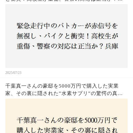
庫・明石市で起きた衝撃の事故
2025/07/23
千葉真一さんの豪邸を5000万円で購入した実業
家、その裏に隠された”水素サプリ”の驚愕の真実
とは？コロナ拒否と30錠の謎のサプリメント。彼
の死と実業家との深い因縁が明らかに！