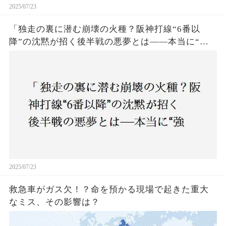
2025/07/23
「独走の裏に潜む崩壊の火種？阪神打線“6番以
降”の沈黙が招く後半戦の悪夢とは——本当に“強
いチーム”と呼べるのか？」
2025/07/23
救急車がガス欠！？命を預かる現場で起きた重大
なミス、その影響は？