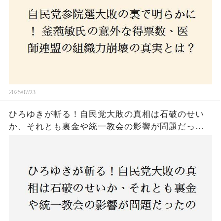
2025/07/23
ひろゆきが斬る！自民党大敗の真相は石破のせい
か、それとも裏金や統一教会の影響が問題だった
のか？ 責任論に揺れる自民党に新たな疑惑が浮
上！