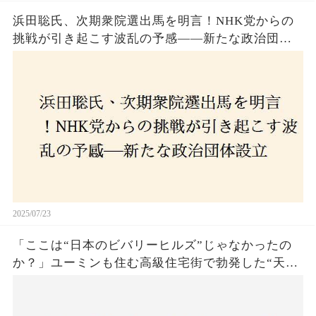
浜田聡氏、次期衆院選出馬を明言！NHK党からの
挑戦が引き起こす波乱の予感——新たな政治団体
設立に込めた思いとは？「共和党？自由党？」そ
の選択肢に隠された真意とは
2025/07/23
「ここは“日本のビバリーヒルズ”じゃなかったの
か？」ユーミンも住む高級住宅街で勃発した“天井
バトル”の真相──景観ルールを無視した建築に住
民激怒！