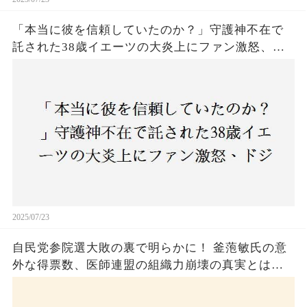
「本当に彼を信頼していたのか？」守護神不在で
託された38歳イエーツの大炎上にファン激怒、ド
ジャース救援陣の崩壊が止まらないワケとは
2025/07/23
自民党参院選大敗の裏で明らかに！ 釜萢敏氏の意
外な得票数、医師連盟の組織力崩壊の真実とは？
コロナ禍の注目人物も票を伸ばせず、組織再建の
危機に直面！あなたはこの結果をどう見る？