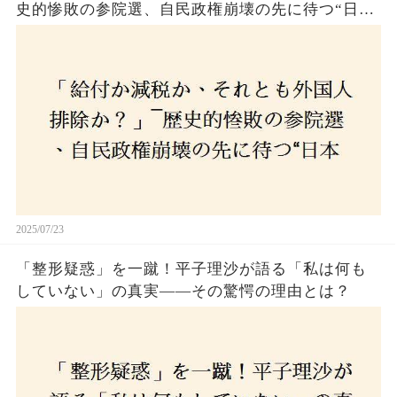
史的惨敗の参院選、自民政権崩壊の先に待つ“日本
経済の自滅シナリオ”とは？なぜ国民は『痛み』を
選び続けるのか
2025/07/23
「整形疑惑」を一蹴！平子理沙が語る「私は何も
していない」の真実——その驚愕の理由とは？