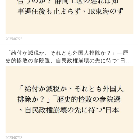
2025/07/23
「給付か減税か、それとも外国人排除か？」―歴
史的惨敗の参院選、自民政権崩壊の先に待つ“日本
経済の自滅シナリオ”とは？なぜ国民は『痛み』を
選び続けるのか
2025/07/23