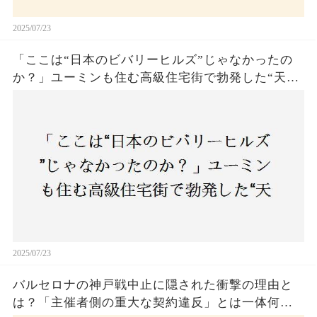
2025/07/23
「ここは“日本のビバリーヒルズ”じゃなかったの
か？」ユーミンも住む高級住宅街で勃発した“天井
バトル”の真相──景観ルールを無視した建築に住
民激怒！
2025/07/23
バルセロナの神戸戦中止に隠された衝撃の理由と
は？「主催者側の重大な契約違反」とは一体何