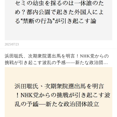
2025/07/23
浜田聡氏、次期衆院選出馬を明言！NHK党からの
挑戦が引き起こす波乱の予感——新たな政治団体
設立に込めた思いとは？「共和党？自由党？」そ
の選択肢に隠された真意とは