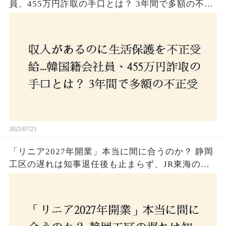
員、455万円詐取の手口とは？ 3年間で多額の不正
受給、広島で逮捕の背景に隠された真実とは！
2025/07/23
「リニア2027年開業」本当に間に合うのか？ 静岡
工区の遅れは知事退任後も止まらず、JR東海のず
さんな計画とは？