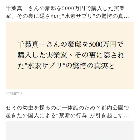
千葉真一さんの豪邸を5000万円で購入した実業
家、その裏に隠された”水素サプリ”の驚愕の真実
とは？コロナ拒否と30錠の謎のサプリメント。彼
の死と実業家との深い因縁が明らかに！
2025/07/23
セミの幼虫を採るのは一体誰のため？都内公園で
起きた外国人による“禁断の行為”が引き起こす論
争とは！子どもたちの楽しみが奪われる？それと
も新たな食文化の一環？