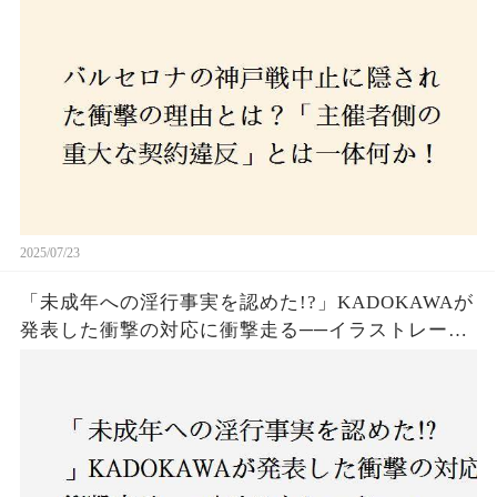
か！？ファンは一体誰を責めるべきなのか？
2025/07/23
「未成年への淫行事実を認めた!?」KADOKAWAが
発表した衝撃の対応に衝撃走る──イラストレータ
ー・がおう氏の作品絶版&配信停止の裏側とは