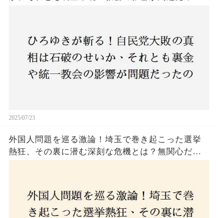
のか？ 責任論に揺れる自民党に新たな疑惑が浮
上！
2025/07/23
外国人問題を巡る激論！埼玉で巻き起こった選挙
熱狂、その裏に潜む深刻な危機とは？無関心だっ
た市民が感じた「漠然とした不安」、そして「日
本人ファースト」を掲げた新興勢力の台頭。勝因
はネットとSNS、それとも底知れぬ恐怖？政治に無
関心な層が動いた背景にあるものとは？