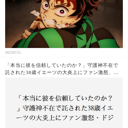
2025/07/23
「本当に彼を信頼していたのか？」守護神不在で
託された38歳イエーツの大炎上にファン激怒、ド
ジャース救援陣の崩壊が止まらないワケとは