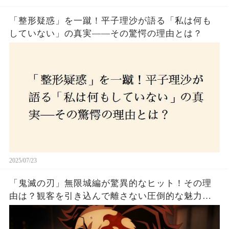
「整形疑惑」を一蹴！平子理沙が語る「私は何も
していない」の真実——その驚愕の理由とは？
2025/07/23
「鬼滅の刃」無限城編が驚異的なヒット！その理
由は？観客を引き込んで離さない圧倒的な魅力と
は！