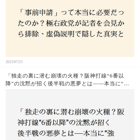
2025/07/23
「独走の裏に潜む崩壊の火種？阪神打線“6番以
降”の沈黙が招く後半戦の悪夢とは——本当に“強
いチーム”と呼べるのか？」