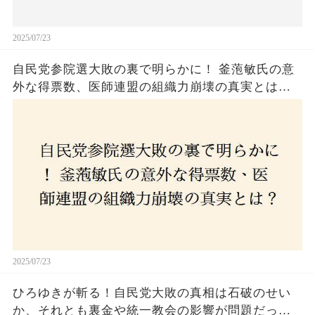
2025/07/23
自民党参院選大敗の裏で明らかに！ 釜萢敏氏の意
外な得票数、医師連盟の組織力崩壊の真実とは？
コロナ禍の注目人物も票を伸ばせず、組織再建の
危機に直面！あなたはこの結果をどう見る？
2025/07/23
ひろゆきが斬る！自民党大敗の真相は石破のせい
か、それとも裏金や統一教会の影響が問題だった