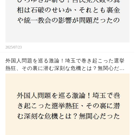
2025/07/23
外国人問題を巡る激論！埼玉で巻き起こった選挙
熱狂、その裏に潜む深刻な危機とは？無関心だっ
た市民が感じた「漠然とした不安」、そして「日
本人ファースト」を掲げた新興勢力の台頭。勝因
はネットとSNS、それとも底知れぬ恐怖？政治に無
関心な層が動いた背景にあるものとは？