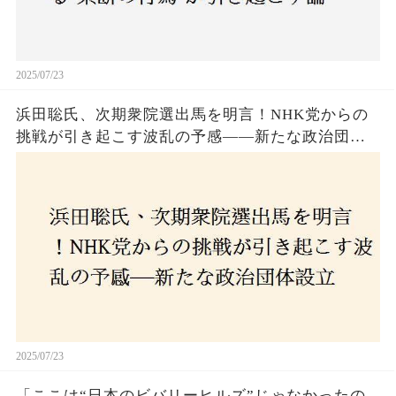
2025/07/23
浜田聡氏、次期衆院選出馬を明言！NHK党からの
挑戦が引き起こす波乱の予感——新たな政治団体
設立に込めた思いとは？「共和党？自由党？」そ
の選択肢に隠された真意とは
2025/07/23
「ここは“日本のビバリーヒルズ”じゃなかったの