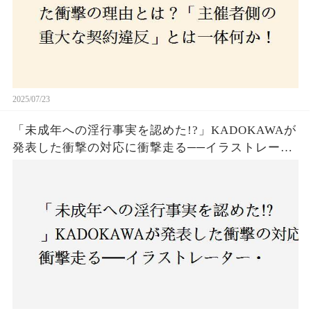
2025/07/23
「未成年への淫行事実を認めた!?」KADOKAWAが
発表した衝撃の対応に衝撃走る──イラストレータ
ー・がおう氏の作品絶版&配信停止の裏側とは