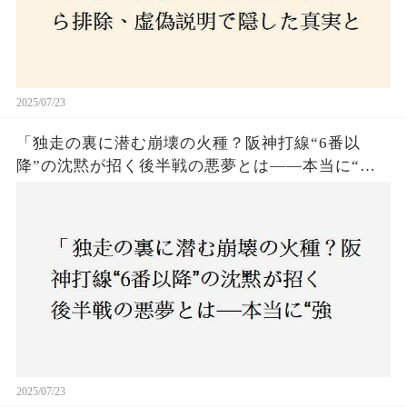
2025/07/23
「独走の裏に潜む崩壊の火種？阪神打線“6番以
降”の沈黙が招く後半戦の悪夢とは——本当に“強
いチーム”と呼べるのか？」
2025/07/23