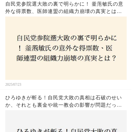
自民党参院選大敗の裏で明らかに！ 釜萢敏氏の意
外な得票数、医師連盟の組織力崩壊の真実とは？
コロナ禍の注目人物も票を伸ばせず、組織再建の
危機に直面！あなたはこの結果をどう見る？
2025/07/23
ひろゆきが斬る！自民党大敗の真相は石破のせい
か、それとも裏金や統一教会の影響が問題だった
のか？ 責任論に揺れる自民党に新たな疑惑が浮
上！