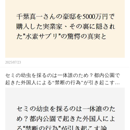
の死と実業家との深い因縁が明らかに！
2025/07/23
セミの幼虫を採るのは一体誰のため？都内公園で
起きた外国人による“禁断の行為”が引き起こす論
争とは！子どもたちの楽しみが奪われる？それと
も新たな食文化の一環？