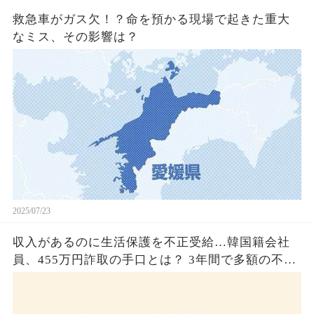
救急車がガス欠！？命を預かる現場で起きた重大
なミス、その影響は？
2025/07/23
収入があるのに生活保護を不正受給…韓国籍会社
員、455万円詐取の手口とは？ 3年間で多額の不正
受給、広島で逮捕の背景に隠された真実とは！