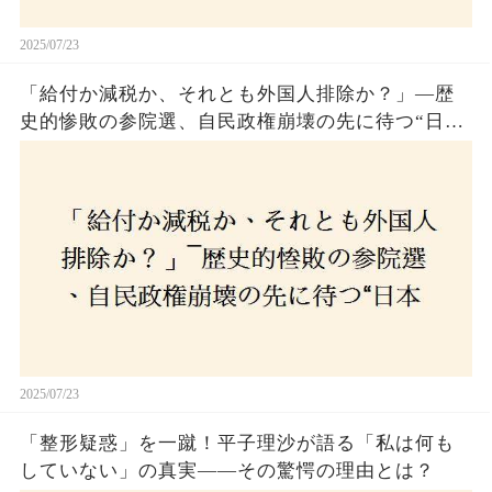
2025/07/23
「給付か減税か、それとも外国人排除か？」―歴
史的惨敗の参院選、自民政権崩壊の先に待つ“日本
経済の自滅シナリオ”とは？なぜ国民は『痛み』を
選び続けるのか
2025/07/23
「整形疑惑」を一蹴！平子理沙が語る「私は何も
していない」の真実——その驚愕の理由とは？