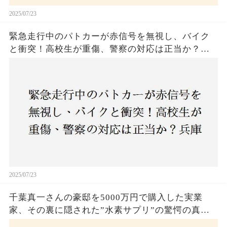
2025/07/23
緊急走行中のパトカーが赤信号を無視し、バイク
と衝突！高校生が重傷、警察の対応は正当か？兵
庫・明石市で起きた衝撃の事故
2025/07/23
千葉真一さんの豪邸を5000万円で購入した実業
家、その裏に隠された”水素サプリ”の驚愕の真実
とは？コロナ拒否と30錠の謎のサプリメント。彼