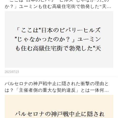
か？」ユーミンも住む高級住宅街で勃発した“天井
バトル”の真相──景観ルールを無視した建築に住
民激怒！
2025/07/23
バルセロナの神戸戦中止に隠された衝撃の理由と
は？「主催者側の重大な契約違反」とは一体何
か！？ファンは一体誰を責めるべきなのか？