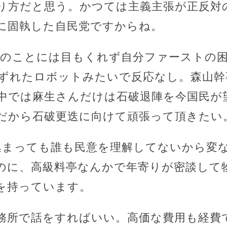
り方だと思う。かつては主義主張が正反対
に固執した自民党ですからね。
民のことには目もくれず自分ファーストの
ずれたロボットみたいで反応なし。森山幹
中では麻生さんだけは石破退陣を今国民が
だから石破更迭に向けて頑張って頂きたい
集まっても誰も民意を理解してないから変
のに、高級料亭なんかで年寄りが密談して
を持っています。
務所で話をすればいい。高価な費用も経費