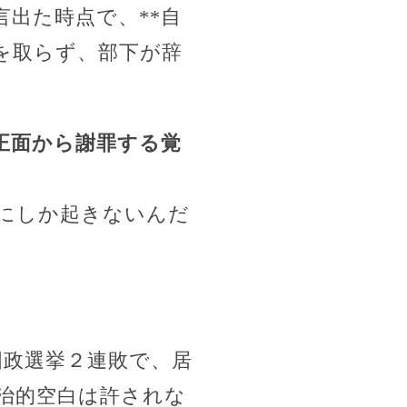
出た時点で、**自
任を取らず、部下が辞
正面から謝罪する覚
にしか起きないんだ
国政選挙２連敗で、居
治的空白は許されな