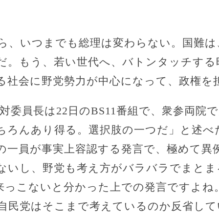
ら、いつまでも総理は変わらない。国難は
だ。もう、若い世代へ、バトンタッチする
る社会に野党勢力が中心になって、政権を
対委員長は22日のBS11番組で、衆参両院
ちろんあり得る。選択肢の一つだ」と述べ
の一員が事実上容認する発言で、極めて異
ないし、野党も考え方がバラバラでまとま
来っこないと分かった上での発言ですよね
自民党はそこまで考えているのか反省して