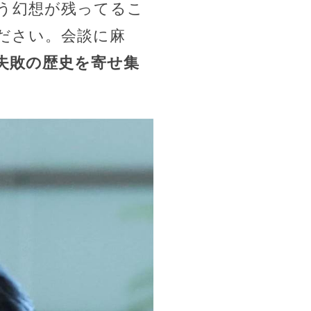
う幻想が残ってるこ
ださい。会談に麻
失敗の歴史を寄せ集