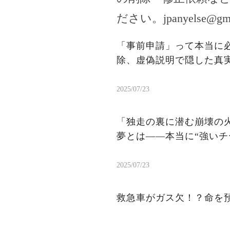
ださい。
jpanyelse@gm
「事前申請」って本当に
除、虚偽説明で隠した真
2025/07/23
「独走の裏に潜む崩壊の火
夢とは——本当に“強いチ
2025/07/23
救急車がガス欠！？命を