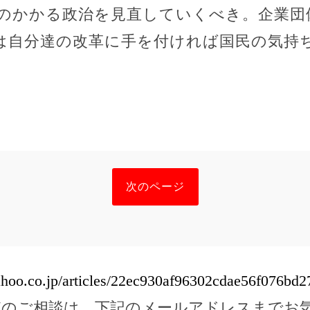
のかかる政治を見直していくべき。企業団
は自分達の改革に手を付ければ国民の気持
次のページ
yahoo.co.jp/articles/22ec930af96302cdae56f076b
どのご相談は、下記のメールアドレスまでお