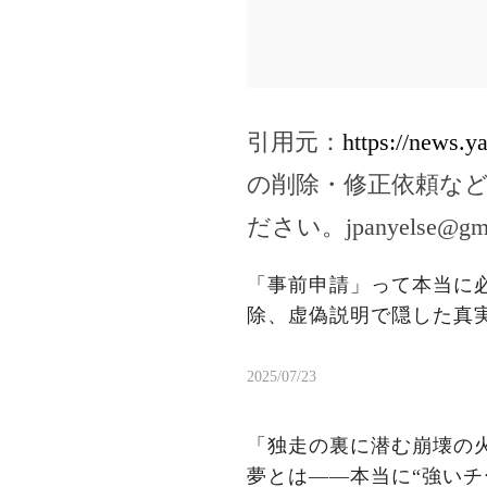
引用元：
https://news.
の削除・修正依頼な
ださい。
jpanyelse@gm
「事前申請」って本当に
除、虚偽説明で隠した真
2025/07/23
「独走の裏に潜む崩壊の火
夢とは——本当に“強いチ