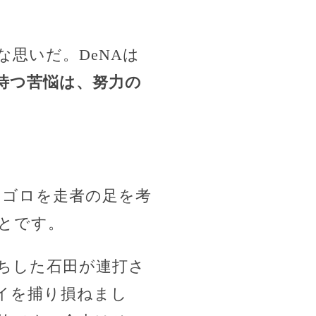
思いだ。DeNAは
待つ苦悩は、努力の
ドゴロを走者の足を考
とです。
ちした石田が連打さ
イを捕り損ねまし