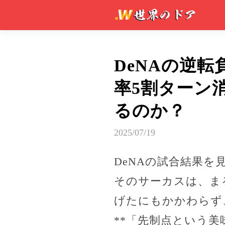
DeNAの逆
率5割ターン
るのか？
2025/07/19
DeNAの試合結果
そのサーカスは、ま
げたにもかかわらず
**「先制点という