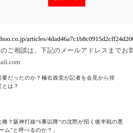
yahoo.co.jp/articles/4dad46a7c1b8c0915d2cff24d
どのご相談は、下記のメールアドレスまでお
ail.com
必要だったのか？極右政党が記者を会見から排
実とは？
種？阪神打線“6番以降”の沈黙が招く後半戦の悪
ーム”と呼べるのか？」