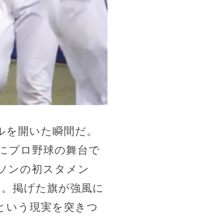
ルを開いた瞬間だ。
にプロ野球の舞台で
ソンの初スタメン
り。掲げた旗が強風に
*という現実を突きつ