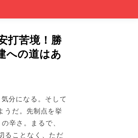
無安打苦境！勝
建への道はあ
く気分になる。そして
ようだ。先制点を挙
この辛さ。まるで、
切ることなく、ただ