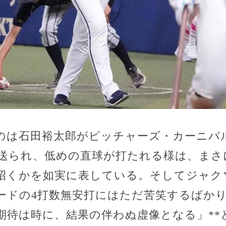
のは石田裕太郎がピッチャーズ・カーニバ
送られ、低めの直球が打たれる様は、まさ
招くかを如実に表している。そしてジャク
ードの4打数無安打にはただ苦笑するばか
「期待は時に、結果の伴わぬ虚像となる」*