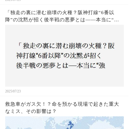
「独走の裏に潜む崩壊の火種？阪神打線“6番以
降”の沈黙が招く後半戦の悪夢とは——本当に“強
いチーム”と呼べるのか？」
2025/07/23
救急車がガス欠！？命を預かる現場で起きた重大
なミス、その影響は？