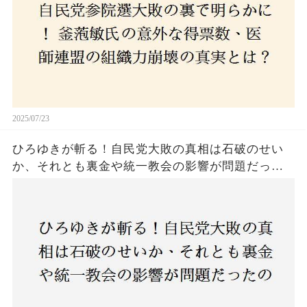
2025/07/23
ひろゆきが斬る！自民党大敗の真相は石破のせい
か、それとも裏金や統一教会の影響が問題だった
のか？ 責任論に揺れる自民党に新たな疑惑が浮
上！