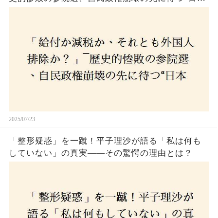
経済の自滅シナリオ”とは？なぜ国民は『痛み』を
選び続けるのか
2025/07/23
「整形疑惑」を一蹴！平子理沙が語る「私は何も
していない」の真実——その驚愕の理由とは？