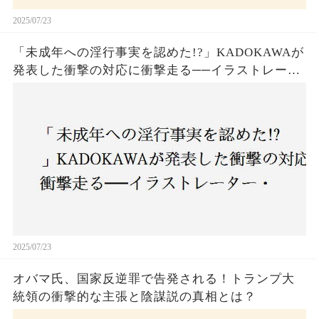
2025/07/23
「未成年への淫行事実を認めた!?」KADOKAWAが
発表した衝撃の対応に衝撃走る──イラストレータ
ー・がおう氏の作品絶版&配信停止の裏側とは
2025/07/23
オバマ氏、国家反逆罪で告発される！トランプ大
統領の衝撃的な主張と陰謀説の真相とは？