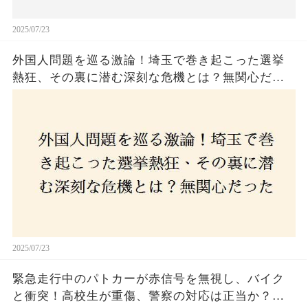
2025/07/23
外国人問題を巡る激論！埼玉で巻き起こった選挙
熱狂、その裏に潜む深刻な危機とは？無関心だっ
た市民が感じた「漠然とした不安」、そして「日
本人ファースト」を掲げた新興勢力の台頭。勝因
はネットとSNS、それとも底知れぬ恐怖？政治に無
関心な層が動いた背景にあるものとは？
2025/07/23
緊急走行中のパトカーが赤信号を無視し、バイク
と衝突！高校生が重傷、警察の対応は正当か？兵