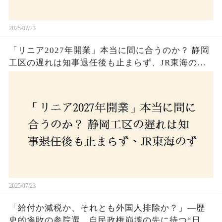
2025/07/23
「リニア2027年開業」本当に間に合うのか？ 静岡
工区の遅れは知事退任後も止まらず、JR東海のず
さんな計画とは？
2025/07/23
「給付か減税か、それとも外国人排除か？」―歴
史的惨敗の参院選、自民政権崩壊の先に待つ“日本