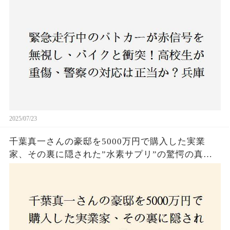
庫・明石市で起きた衝撃の事故
2025/07/23
千葉真一さんの豪邸を5000万円で購入した実業
家、その裏に隠された”水素サプリ”の驚愕の真実
とは？コロナ拒否と30錠の謎のサプリメント。彼
の死と実業家との深い因縁が明らかに！