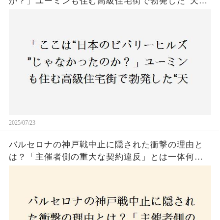
か？」ユーミンも住む高級住宅街で勃発した“天井
バトル”の真相──景観ルールを無視した建築に住
民激怒！
2025/07/23
バルセロナの神戸戦中止に隠された衝撃の理由と
は？「主催者側の重大な契約違反」とは一体何
か！？ファンは一体誰を責めるべきなのか？