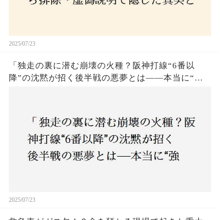
2025/07/23
「独走の裏に潜む崩壊の火種？阪神打線“6番以
降”の沈黙が招く後半戦の悪夢とは——本当に“強
いチーム”と呼べるのか？」
2025/07/23