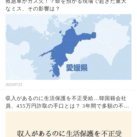
救急車がガス欠！？命を預かる現場で起きた重大
なミス、その影響は？
2025/07/23
収入があるのに生活保護を不正受給…韓国籍会社
員、455万円詐取の手口とは？ 3年間で多額の不正
受給、広島で逮捕の背景に隠された真実とは！