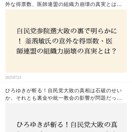
外な得票数、医師連盟の組織力崩壊の真実とは？
コロナ禍の注目人物も票を伸ばせず、組織再建の
危機に直面！あなたはこの結果をどう見る？
2025/07/23
ひろゆきが斬る！自民党大敗の真相は石破のせい
か、それとも裏金や統一教会の影響が問題だった
のか？ 責任論に揺れる自民党に新たな疑惑が浮
上！