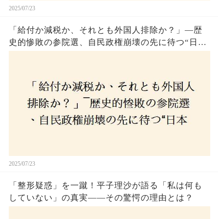
2025/07/23
「給付か減税か、それとも外国人排除か？」―歴
史的惨敗の参院選、自民政権崩壊の先に待つ“日本
経済の自滅シナリオ”とは？なぜ国民は『痛み』を
選び続けるのか
2025/07/23
「整形疑惑」を一蹴！平子理沙が語る「私は何も
していない」の真実——その驚愕の理由とは？