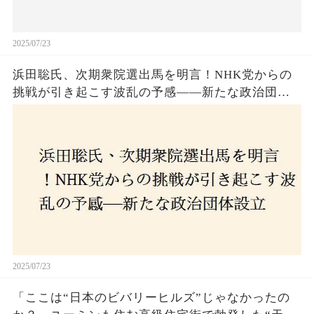
2025/07/23
浜田聡氏、次期衆院選出馬を明言！NHK党からの
挑戦が引き起こす波乱の予感——新たな政治団体
設立に込めた思いとは？「共和党？自由党？」そ
の選択肢に隠された真意とは
2025/07/23
「ここは“日本のビバリーヒルズ”じゃなかったの