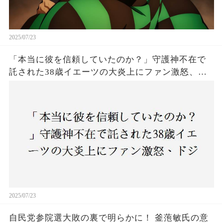
2025/07/23
「本当に彼を信頼していたのか？」守護神不在で
託された38歳イエーツの大炎上にファン激怒、ド
ジャース救援陣の崩壊が止まらないワケとは
2025/07/23
自民党参院選大敗の裏で明らかに！ 釜萢敏氏の意