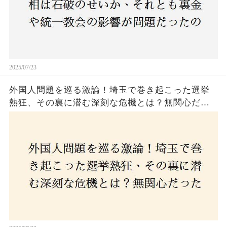
2025/07/23
外国人問題を巡る激論！埼玉で巻き起こった選挙
熱狂、その裏に潜む深刻な危機とは？無関心だっ
た市民が感じた「漠然とした不安」、そして「日
本人ファースト」を掲げた新興勢力の台頭。勝因
はネットとSNS、それとも底知れぬ恐怖？政治に無
関心な層が動いた背景にあるものとは？