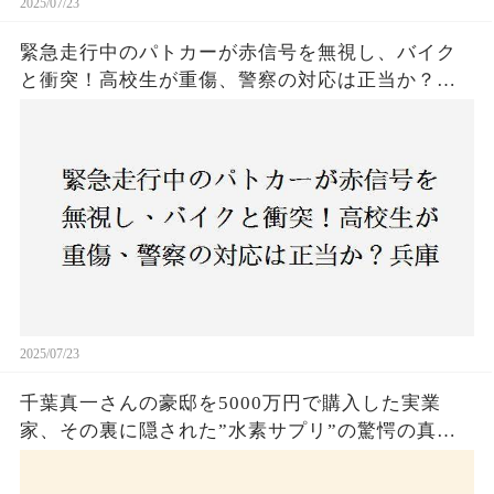
2025/07/23
緊急走行中のパトカーが赤信号を無視し、バイク
と衝突！高校生が重傷、警察の対応は正当か？兵
庫・明石市で起きた衝撃の事故
2025/07/23
千葉真一さんの豪邸を5000万円で購入した実業
家、その裏に隠された”水素サプリ”の驚愕の真実
とは？コロナ拒否と30錠の謎のサプリメント。彼
の死と実業家との深い因縁が明らかに！