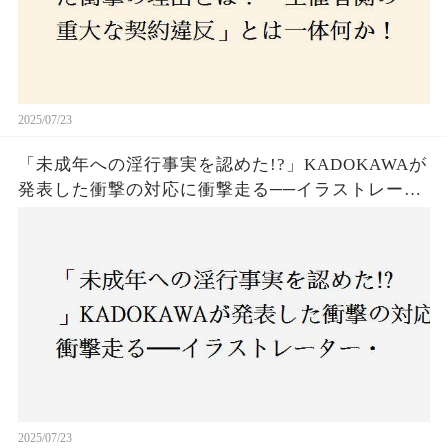
2025/07/23
「未成年への淫行事実を認めた!?」KADOKAWAが
発表した衝撃の対応に衝撃走る──イラストレータ
ー・がおう氏の作品絶版&配信停止の裏側とは
2025/07/23