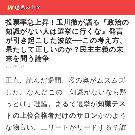
投票率急上昇！玉川徹が語る『政治の
知識がない人は選挙に行くな』発言
が引き起こした波紋──この考え方、
果たして正しいのか？民主主義の未
来を問う論争
2025/07/21
正直、読んだ瞬間、喉の奥がムズムズ
した。なんだこの「知識がないなら黙
っとけ」理論。まるで選挙が
知識テス
トの上位合格者だけのサロン
かのよう
な物言い。エリートがリードする？誰