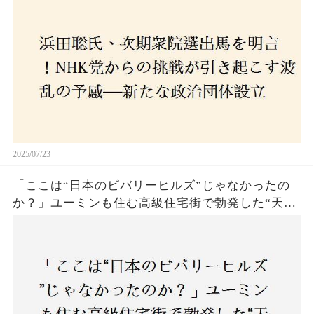
の選択肢に隠された真意とは
2025/07/23
「ここは“日本のビバリーヒルズ”じゃなかったの
か？」ユーミンも住む高級住宅街で勃発した“天井
バトル”の真相──景観ルールを無視した建築に住
民激怒！