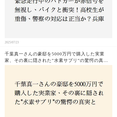
2025/07/23
千葉真一さんの豪邸を5000万円で購入した実業
家、その裏に隠された”水素サプリ”の驚愕の真実
とは？コロナ拒否と30錠の謎のサプリメント。彼
の死と実業家との深い因縁が明らかに！