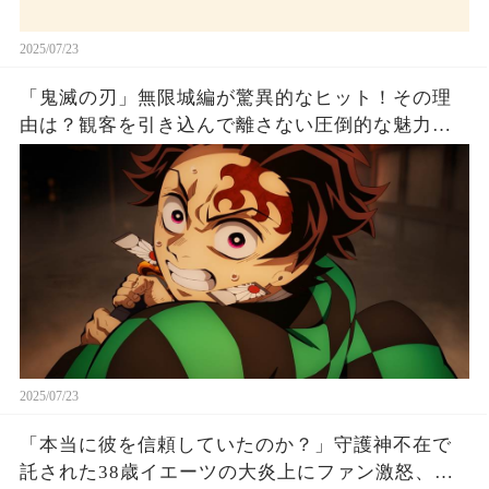
2025/07/23
「鬼滅の刃」無限城編が驚異的なヒット！その理
由は？観客を引き込んで離さない圧倒的な魅力と
は！
2025/07/23
「本当に彼を信頼していたのか？」守護神不在で
託された38歳イエーツの大炎上にファン激怒、ド