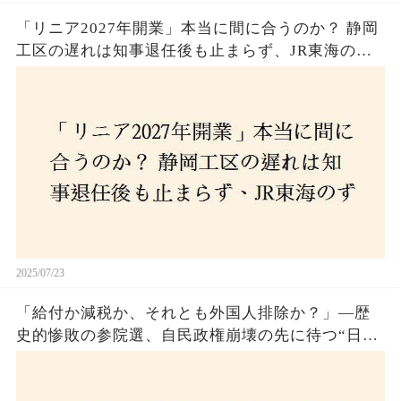
「リニア2027年開業」本当に間に合うのか？ 静岡
工区の遅れは知事退任後も止まらず、JR東海のず
さんな計画とは？
2025/07/23
「給付か減税か、それとも外国人排除か？」―歴
史的惨敗の参院選、自民政権崩壊の先に待つ“日本
経済の自滅シナリオ”とは？なぜ国民は『痛み』を
選び続けるのか