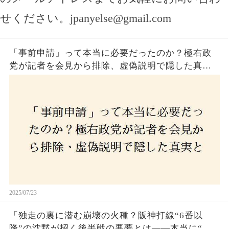
せください。
jpanyelse@gmail.com
「事前申請」って本当に必要だったのか？極右政
党が記者を会見から排除、虚偽説明で隠した真実
とは？
2025/07/23
「独走の裏に潜む崩壊の火種？阪神打線“6番以
降”の沈黙が招く後半戦の悪夢とは——本当に“強