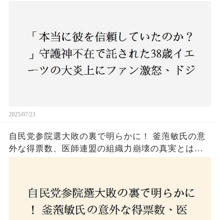
ジャース救援陣の崩壊が止まらないワケとは
2025/07/23
自民党参院選大敗の裏で明らかに！ 釜萢敏氏の意
外な得票数、医師連盟の組織力崩壊の真実とは？
コロナ禍の注目人物も票を伸ばせず、組織再建の
危機に直面！あなたはこの結果をどう見る？