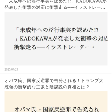
「未成年への淫行事実を認めた!?」KADOKAWAが
発表した衝撃の対応に衝撃走る──イラストレータ
ー・がおう氏の作品絶版&配信停止の裏側とは
2025/07/23
オバマ氏、国家反逆罪で告発される！トランプ大
統領の衝撃的な主張と陰謀説の真相とは？