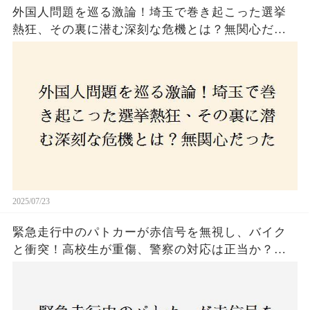
外国人問題を巡る激論！埼玉で巻き起こった選挙
熱狂、その裏に潜む深刻な危機とは？無関心だっ
た市民が感じた「漠然とした不安」、そして「日
本人ファースト」を掲げた新興勢力の台頭。勝因
はネットとSNS、それとも底知れぬ恐怖？政治に無
関心な層が動いた背景にあるものとは？
2025/07/23
緊急走行中のパトカーが赤信号を無視し、バイク
と衝突！高校生が重傷、警察の対応は正当か？兵
庫・明石市で起きた衝撃の事故