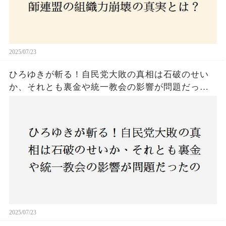
2025/07/23
ひろゆきが斬る！自民党大敗の真相は石破のせい
か、それとも裏金や統一教会の影響が問題だった
のか？ 責任論に揺れる自民党に新たな疑惑が浮
上！
2025/07/23