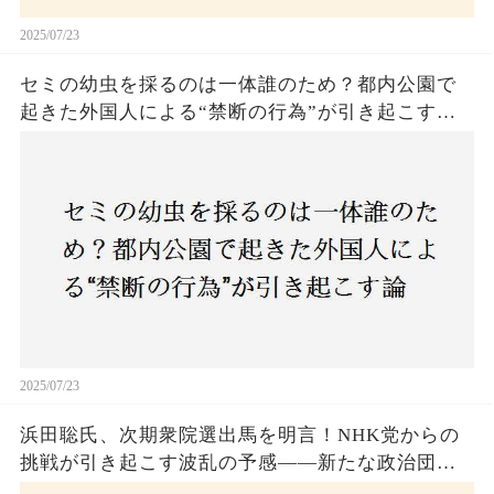
2025/07/23
セミの幼虫を採るのは一体誰のため？都内公園で
起きた外国人による“禁断の行為”が引き起こす論
争とは！子どもたちの楽しみが奪われる？それと
も新たな食文化の一環？
2025/07/23
浜田聡氏、次期衆院選出馬を明言！NHK党からの
挑戦が引き起こす波乱の予感——新たな政治団体
設立に込めた思いとは？「共和党？自由党？」そ