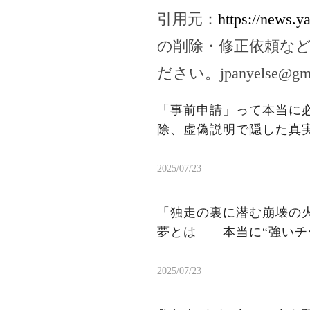
引用元：
https://news.
の削除・修正依頼な
ださい。
jpanyelse@gm
「事前申請」って本当に
除、虚偽説明で隠した真
2025/07/23
「独走の裏に潜む崩壊の火
夢とは——本当に“強いチ
2025/07/23