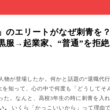
」のエリートがなぜ刺青を
黒服→起業家、“普通”を拒
人物が登場したか。何かと話題の“退職代行
生を知って、心の中で何度も「どうしてそ
った。なんと、高校3年生の時に刺青を入
い。
いくら「かっこいいから」って理由で