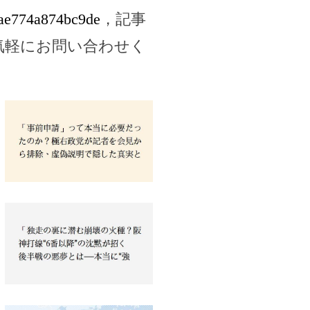
8ae774a874bc9de
，記事
気軽にお問い合わせく