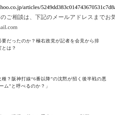
yahoo.co.jp/articles/5249dd383c014743670531c7d
どのご相談は、下記のメールアドレスまでお
ail.com
必要だったのか？極右政党が記者を会見から排
実とは？
種？阪神打線“6番以降”の沈黙が招く後半戦の悪
ーム”と呼べるのか？」