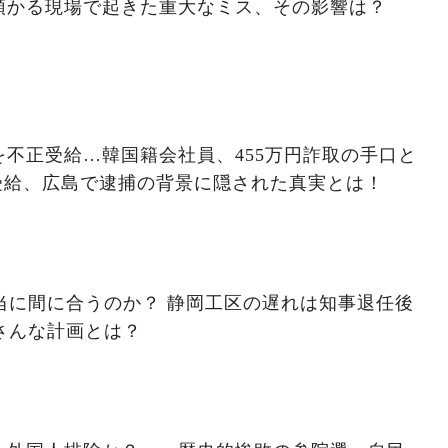
預かる現場で起きた重大なミス、その影響は？
不正受給…韓国籍会社員、455万円詐取の手口と
受給、広島で逮捕の背景に隠された真実とは！
本当に間に合うのか？ 静岡工区の遅れは知事退任後
さんな計画とは？