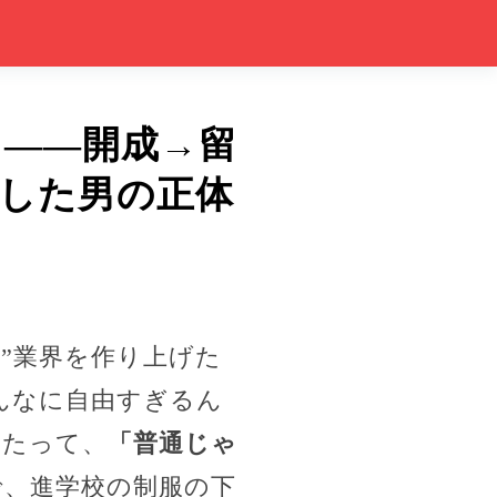
？――開成→留
絶した男の正体
”業界を作り上げた
んなに自由すぎるん
れたって、
「普通じゃ
、進学校の制服の下