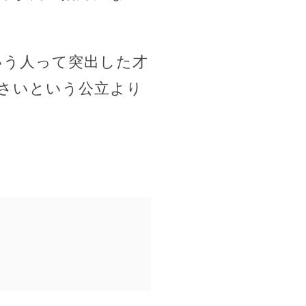
いう人って突出した才
さいという公立より