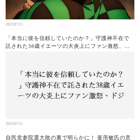
2025/07/23
「本当に彼を信頼していたのか？」守護神不在で
託された38歳イエーツの大炎上にファン激怒、ド
ジャース救援陣の崩壊が止まらないワケとは
2025/07/23
自民党参院選大敗の裏で明らかに！ 釜萢敏氏の意