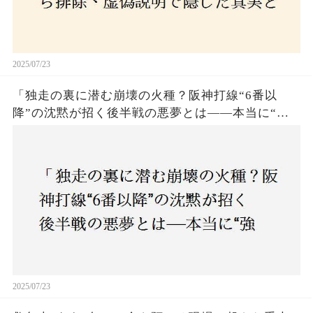
2025/07/23
「独走の裏に潜む崩壊の火種？阪神打線“6番以
降”の沈黙が招く後半戦の悪夢とは——本当に“強
いチーム”と呼べるのか？」
2025/07/23