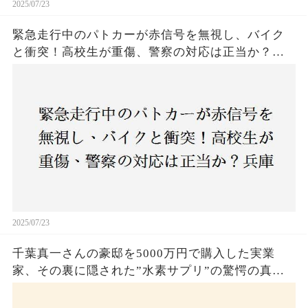
2025/07/23
緊急走行中のパトカーが赤信号を無視し、バイク
と衝突！高校生が重傷、警察の対応は正当か？兵
庫・明石市で起きた衝撃の事故
2025/07/23
千葉真一さんの豪邸を5000万円で購入した実業
家、その裏に隠された”水素サプリ”の驚愕の真実
とは？コロナ拒否と30錠の謎のサプリメント。彼
の死と実業家との深い因縁が明らかに！