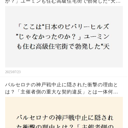
か？」ユーミンも住む高級住宅街で勃発した“天井
バトル”の真相──景観ルールを無視した建築に住
民激怒！
2025/07/23
バルセロナの神戸戦中止に隠された衝撃の理由と
は？「主催者側の重大な契約違反」とは一体何
か！？ファンは一体誰を責めるべきなのか？