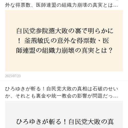
外な得票数、医師連盟の組織力崩壊の真実とは？
コロナ禍の注目人物も票を伸ばせず、組織再建の
危機に直面！あなたはこの結果をどう見る？
2025/07/23
ひろゆきが斬る！自民党大敗の真相は石破のせい
か、それとも裏金や統一教会の影響が問題だった
のか？ 責任論に揺れる自民党に新たな疑惑が浮
上！