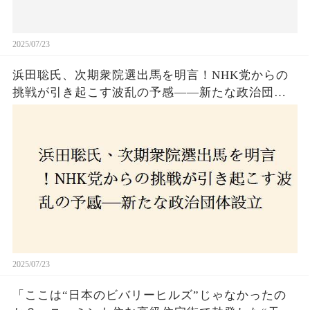
2025/07/23
浜田聡氏、次期衆院選出馬を明言！NHK党からの
挑戦が引き起こす波乱の予感——新たな政治団体
設立に込めた思いとは？「共和党？自由党？」そ
の選択肢に隠された真意とは
2025/07/23
「ここは“日本のビバリーヒルズ”じゃなかったの