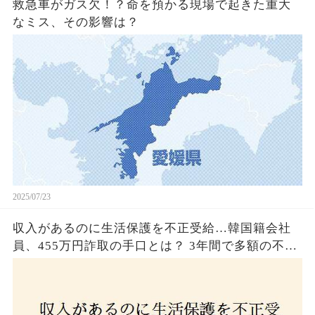
救急車がガス欠！？命を預かる現場で起きた重大
なミス、その影響は？
2025/07/23
収入があるのに生活保護を不正受給…韓国籍会社
員、455万円詐取の手口とは？ 3年間で多額の不正
受給、広島で逮捕の背景に隠された真実とは！