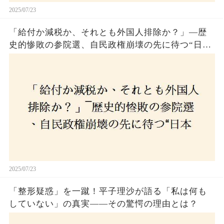
2025/07/23
「給付か減税か、それとも外国人排除か？」―歴
史的惨敗の参院選、自民政権崩壊の先に待つ“日本
経済の自滅シナリオ”とは？なぜ国民は『痛み』を
選び続けるのか
2025/07/23
「整形疑惑」を一蹴！平子理沙が語る「私は何も
していない」の真実——その驚愕の理由とは？