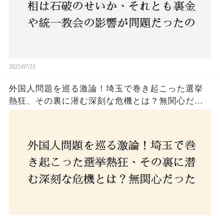
2025/07/23
外国人問題を巡る激論！埼玉で巻き起こった選挙
熱狂、その裏に潜む深刻な危機とは？無関心だっ
た市民が感じた「漠然とした不安」、そして「日
本人ファースト」を掲げた新興勢力の台頭。勝因
はネットとSNS、それとも底知れぬ恐怖？政治に無
関心な層が動いた背景にあるものとは？