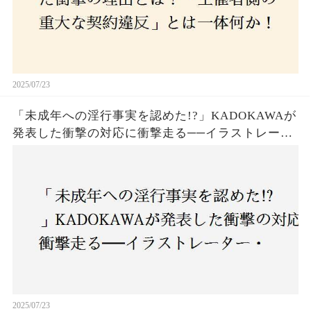
2025/07/23
「未成年への淫行事実を認めた!?」KADOKAWAが
発表した衝撃の対応に衝撃走る──イラストレータ
ー・がおう氏の作品絶版&配信停止の裏側とは
2025/07/23