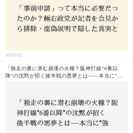
2025/07/23
「独走の裏に潜む崩壊の火種？阪神打線“6番以
降”の沈黙が招く後半戦の悪夢とは——本当に“強
いチーム”と呼べるのか？」