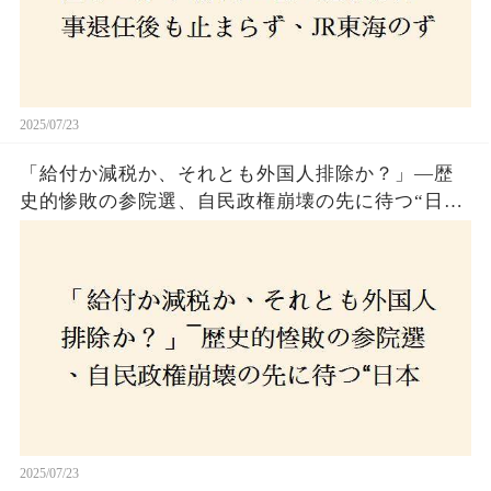
2025/07/23
「給付か減税か、それとも外国人排除か？」―歴
史的惨敗の参院選、自民政権崩壊の先に待つ“日本
経済の自滅シナリオ”とは？なぜ国民は『痛み』を
選び続けるのか
2025/07/23