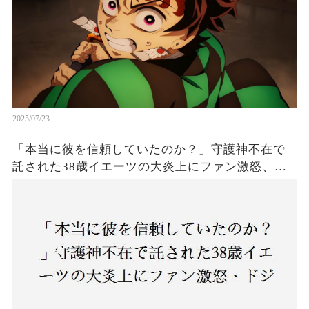
2025/07/23
「本当に彼を信頼していたのか？」守護神不在で
託された38歳イエーツの大炎上にファン激怒、ド
ジャース救援陣の崩壊が止まらないワケとは