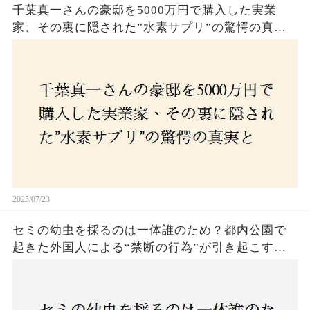
千葉真一さんの豪邸を5000万円で購入した実業
家、その裏に隠された”水素サプリ”の驚愕の真実
とは？コロナ拒否と30錠の謎のサプリメント。彼
の死と実業家との深い因縁が明らかに！
2025/07/23
セミの幼虫を採るのは一体誰のため？都内公園で
起きた外国人による“禁断の行為”が引き起こす論
争とは！子どもたちの楽しみが奪われる？それと
も新たな食文化の一環？