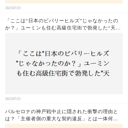
2025/07/23
「ここは“日本のビバリーヒルズ”じゃなかったの
か？」ユーミンも住む高級住宅街で勃発した“天井
バトル”の真相──景観ルールを無視した建築に住
民激怒！
2025/07/23
バルセロナの神戸戦中止に隠された衝撃の理由と
は？「主催者側の重大な契約違反」とは一体何
か！？ファンは一体誰を責めるべきなのか？