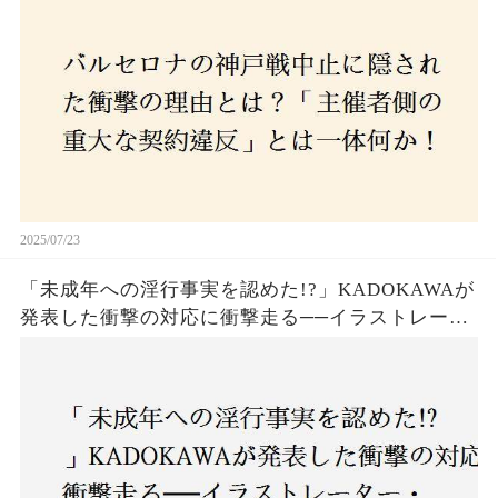
2025/07/23
「未成年への淫行事実を認めた!?」KADOKAWAが
発表した衝撃の対応に衝撃走る──イラストレータ
ー・がおう氏の作品絶版&配信停止の裏側とは