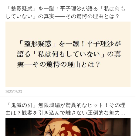
「整形疑惑」を一蹴！平子理沙が語る「私は何も
していない」の真実——その驚愕の理由とは？
2025/07/23
「鬼滅の刃」無限城編が驚異的なヒット！その理
由は？観客を引き込んで離さない圧倒的な魅力と
は！