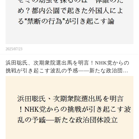
2025/07/23
浜田聡氏、次期衆院選出馬を明言！NHK党からの
挑戦が引き起こす波乱の予感——新たな政治団体
設立に込めた思いとは？「共和党？自由党？」そ
の選択肢に隠された真意とは