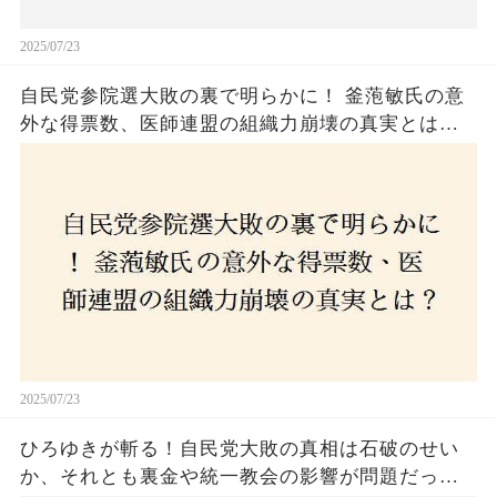
2025/07/23
自民党参院選大敗の裏で明らかに！ 釜萢敏氏の意
外な得票数、医師連盟の組織力崩壊の真実とは？
コロナ禍の注目人物も票を伸ばせず、組織再建の
危機に直面！あなたはこの結果をどう見る？
2025/07/23
ひろゆきが斬る！自民党大敗の真相は石破のせい
か、それとも裏金や統一教会の影響が問題だった