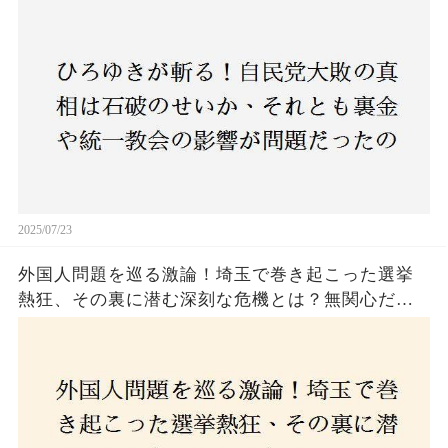
のか？ 責任論に揺れる自民党に新たな疑惑が浮
上！
2025/07/23
外国人問題を巡る激論！埼玉で巻き起こった選挙
熱狂、その裏に潜む深刻な危機とは？無関心だっ
た市民が感じた「漠然とした不安」、そして「日
本人ファースト」を掲げた新興勢力の台頭。勝因
はネットとSNS、それとも底知れぬ恐怖？政治に無
関心な層が動いた背景にあるものとは？