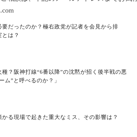
l.com
必要だったのか？極右政党が記者を会見から排
実とは？
種？阪神打線“6番以降”の沈黙が招く後半戦の悪
ーム”と呼べるのか？」
預かる現場で起きた重大なミス、その影響は？