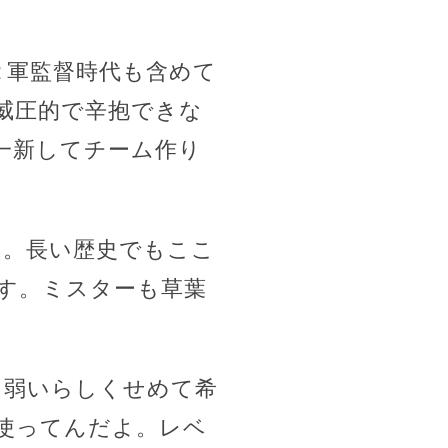
２軍監督時代も含めて
威圧的で辛抱できな
一新してチーム作り
り。長い歴史でもここ
す。ミスターも草葉
ら弱いらしくせめて希
使ってんだよ。レベ