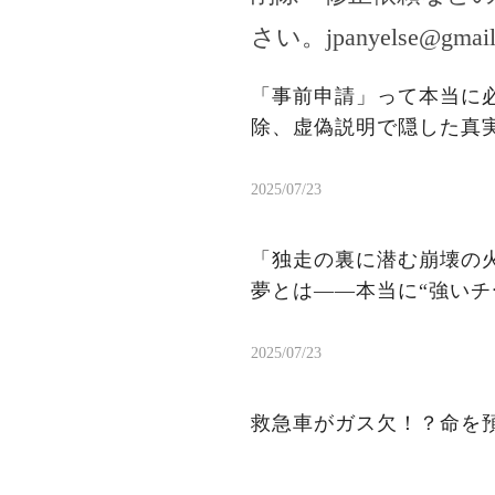
さい。
jpanyelse@gmai
「事前申請」って本当に
除、虚偽説明で隠した真
2025/07/23
「独走の裏に潜む崩壊の火
夢とは——本当に“強いチ
2025/07/23
救急車がガス欠！？命を