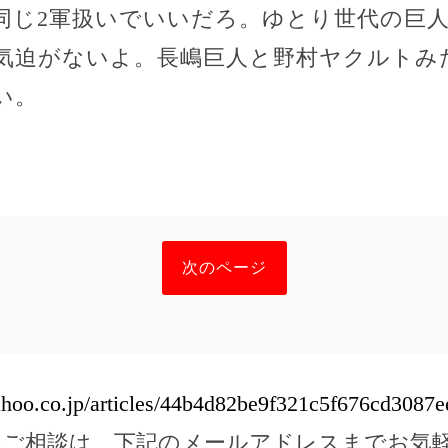
同じ2軍扱いでいいだろ。ゆとり世代の巨
気迫がないよ。長嶋巨人と野村ヤクルトみ
い。
次のページ
yahoo.co.jp/articles/44b4d82be9f321c5f676cd3087
のご相談は、下記のメールアドレスまでお気