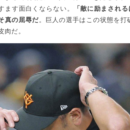
すます面白くならない。
「敵に励まされる
そ真の屈辱だ
。巨人の選手はこの状態を打
皮肉だ。