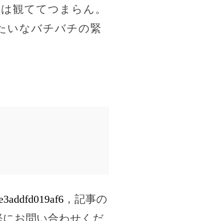
人は観ててつまらん。
たいなバチバチの緊
ee3addfd019af6
，記事の
軽にお問い合わせくだ