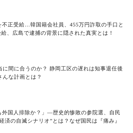
不正受給…韓国籍会社員、455万円詐取の手口と
受給、広島で逮捕の背景に隠された真実とは！
本当に間に合うのか？ 静岡工区の遅れは知事退任後
さんな計画とは？
も外国人排除か？」―歴史的惨敗の参院選、自民
経済の自滅シナリオ”とは？なぜ国民は『痛み』