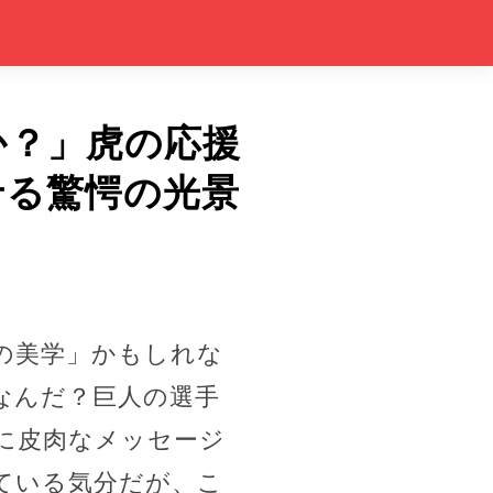
か？」虎の応援
せる驚愕の光景
の美学」かもしれな
なんだ？巨人の選手
に皮肉なメッセージ
ている気分だが、こ