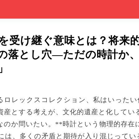
を受け継ぐ意味とは？将来
の落とし穴―ただの時計か
」
るロレックスコレクション、私はいったい
を資産とする考えが、文化的遺産と化してい
なのか問いたい。**時計という物理的存在
には、多くの矛盾と期待が入り混じってい