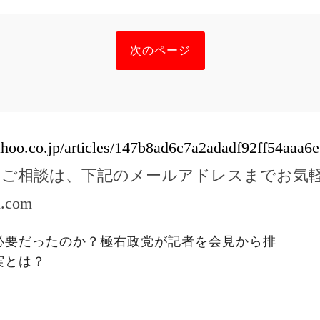
次のページ
yahoo.co.jp/articles/147b8ad6c7a2adadf92ff54aaa
のご相談は、下記のメールアドレスまでお気
l.com
必要だったのか？極右政党が記者を会見から排
実とは？