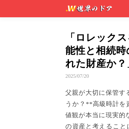
「ロレックス
能性と相続時
れた財産か？
2025/07/20
父親が大切に保管す
うか？**高級時計
値観が本当に現実的
の資産と考えること