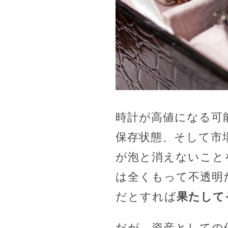
時計が高値になる可
保存状態、そして市
が泡と消えないこと
は全くもって不透明
だとすれば
果たして
だが、資産としての