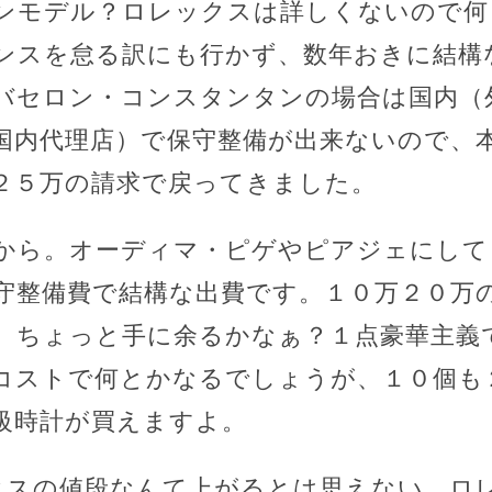
ンモデル？ロレックスは詳しくないので何
ンスを怠る訳にも行かず、数年おきに結構
バセロン・コンスタンタンの場合は国内（
国内代理店）で保守整備が出来ないので、
２５万の請求で戻ってきました。
から。オーディマ・ピゲやピアジェにして
守整備費で結構な出費です。１０万２０万
、ちょっと手に余るかなぁ？１点豪華主義
コストで何とかなるでしょうが、１０個も
級時計が買えますよ。
クスの値段なんて上がるとは思えない。ロ