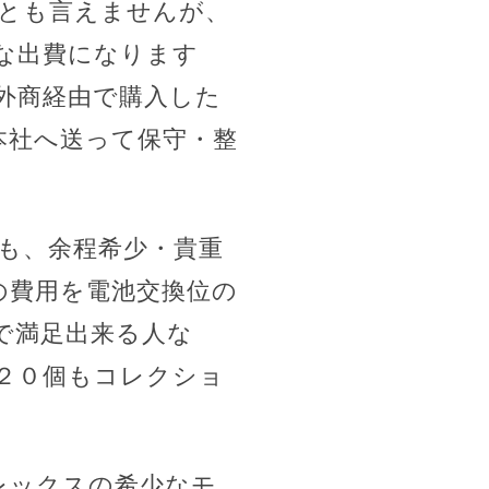
とも言えませんが、
な出費になります
外商経由で購入した
本社へ送って保守・整
も、余程希少・貴重
の費用を電池交換位の
で満足出来る人な
２０個もコレクショ
レックスの希少なモ