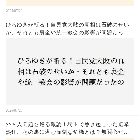
2025/07/23
ひろゆきが斬る！自民党大敗の真相は石破のせい
か、それとも裏金や統一教会の影響が問題だった
のか？ 責任論に揺れる自民党に新たな疑惑が浮
上！
2025/07/23
外国人問題を巡る激論！埼玉で巻き起こった選挙
熱狂、その裏に潜む深刻な危機とは？無関心だっ
た市民が感じた「漠然とした不安」、そして「日