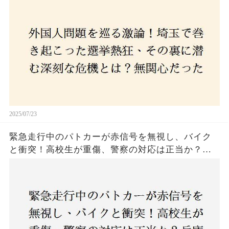
本人ファースト」を掲げた新興勢力の台頭。勝因
はネットとSNS、それとも底知れぬ恐怖？政治に無
関心な層が動いた背景にあるものとは？
2025/07/23
緊急走行中のパトカーが赤信号を無視し、バイク
と衝突！高校生が重傷、警察の対応は正当か？兵
庫・明石市で起きた衝撃の事故