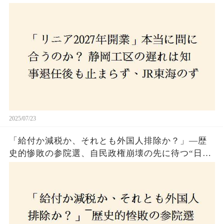
さんな計画とは？
2025/07/23
「給付か減税か、それとも外国人排除か？」―歴
史的惨敗の参院選、自民政権崩壊の先に待つ“日本
経済の自滅シナリオ”とは？なぜ国民は『痛み』を
選び続けるのか