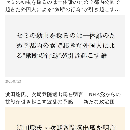
セミの幼虫を採るのは一体誰のため？都内公園で
起きた外国人による“禁断の行為”が引き起こす論
争とは！子どもたちの楽しみが奪われる？それと
も新たな食文化の一環？
2025/07/23
浜田聡氏、次期衆院選出馬を明言！NHK党からの
挑戦が引き起こす波乱の予感——新たな政治団体
設立に込めた思いとは？「共和党？自由党？」そ
の選択肢に隠された真意とは