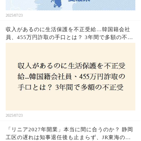
2025/07/23
収入があるのに生活保護を不正受給…韓国籍会社
員、455万円詐取の手口とは？ 3年間で多額の不正
受給、広島で逮捕の背景に隠された真実とは！
2025/07/23
「リニア2027年開業」本当に間に合うのか？ 静岡
工区の遅れは知事退任後も止まらず、JR東海のず