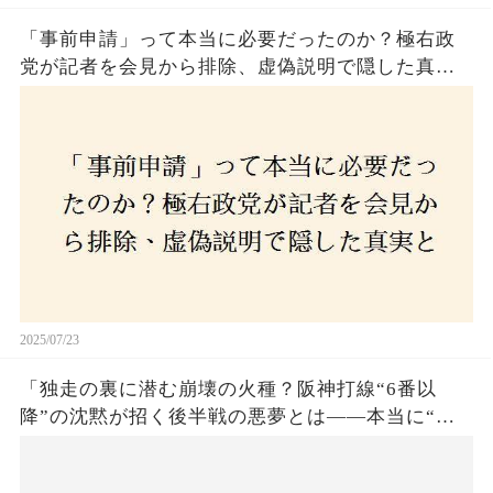
「事前申請」って本当に必要だったのか？極右政
党が記者を会見から排除、虚偽説明で隠した真実
とは？
2025/07/23
「独走の裏に潜む崩壊の火種？阪神打線“6番以
降”の沈黙が招く後半戦の悪夢とは——本当に“強
いチーム”と呼べるのか？」