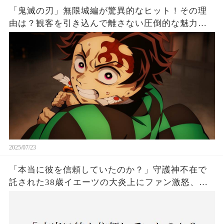
「鬼滅の刃」無限城編が驚異的なヒット！その理
由は？観客を引き込んで離さない圧倒的な魅力と
は！
2025/07/23
「本当に彼を信頼していたのか？」守護神不在で
託された38歳イエーツの大炎上にファン激怒、ド
ジャース救援陣の崩壊が止まらないワケとは