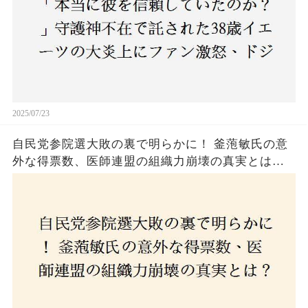
2025/07/23
自民党参院選大敗の裏で明らかに！ 釜萢敏氏の意
外な得票数、医師連盟の組織力崩壊の真実とは？
コロナ禍の注目人物も票を伸ばせず、組織再建の
危機に直面！あなたはこの結果をどう見る？