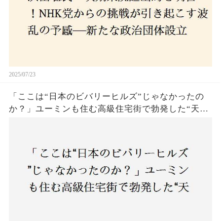
2025/07/23
「ここは“日本のビバリーヒルズ”じゃなかったの
か？」ユーミンも住む高級住宅街で勃発した“天井
バトル”の真相──景観ルールを無視した建築に住
民激怒！