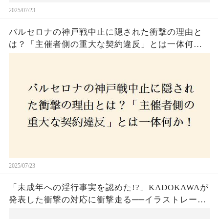
2025/07/23
バルセロナの神戸戦中止に隠された衝撃の理由と
は？「主催者側の重大な契約違反」とは一体何
か！？ファンは一体誰を責めるべきなのか？
2025/07/23
「未成年への淫行事実を認めた!?」KADOKAWAが
発表した衝撃の対応に衝撃走る──イラストレータ
ー・がおう氏の作品絶版&配信停止の裏側とは